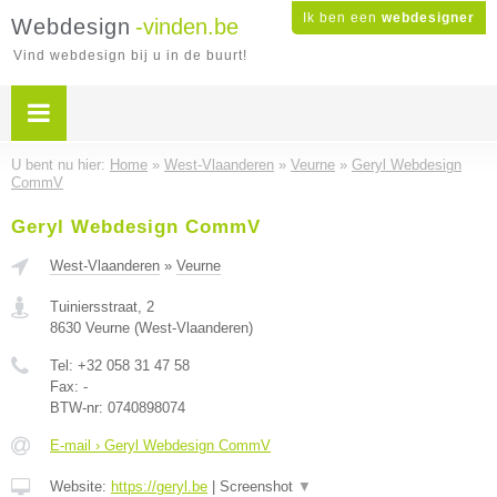
Ik ben een
webdesigner
Webdesign
-vinden.be
Vind webdesign bij u in de buurt!
U bent nu hier:
Home
»
West-Vlaanderen
»
Veurne
»
Geryl Webdesign
CommV
Geryl Webdesign CommV
West-Vlaanderen
»
Veurne
Tuiniersstraat, 2
8630
Veurne
(
West-Vlaanderen
)
Tel:
+32 058 31 47 58
Fax:
-
BTW-nr:
0740898074
E-mail › Geryl Webdesign CommV
Website:
https://geryl.be
|
Screenshot
▼