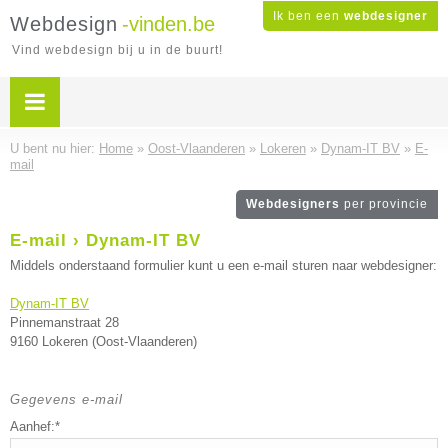
Ik ben een
webdesigner
Webdesign
-vinden.be
Vind webdesign bij u in de buurt!
U bent nu hier:
Home
»
Oost-Vlaanderen
»
Lokeren
»
Dynam-IT BV
»
E-
mail
Webdesigners
per provincie
E-mail › Dynam-IT BV
Middels onderstaand formulier kunt u een e-mail sturen naar webdesigner:
Dynam-IT BV
Pinnemanstraat 28
9160 Lokeren (Oost-Vlaanderen)
Gegevens e-mail
Aanhef:*