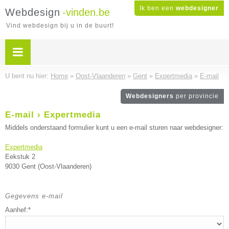
Ik ben een
webdesigner
Webdesign
-vinden.be
Vind webdesign bij u in de buurt!
U bent nu hier:
Home
»
Oost-Vlaanderen
»
Gent
»
Expertmedia
»
E-mail
Webdesigners
per provincie
E-mail › Expertmedia
Middels onderstaand formulier kunt u een e-mail sturen naar webdesigner:
Expertmedia
Eekstuk 2
9030 Gent (Oost-Vlaanderen)
Gegevens e-mail
Aanhef:*