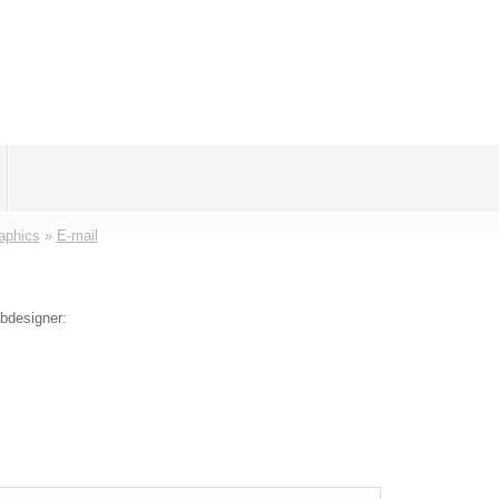
aphics
»
E-mail
ebdesigner: