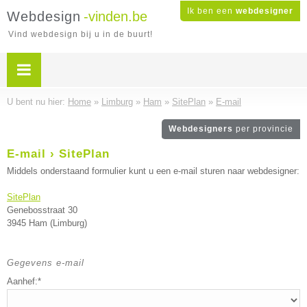
Ik ben een
webdesigner
Webdesign
-vinden.be
Vind webdesign bij u in de buurt!
U bent nu hier:
Home
»
Limburg
»
Ham
»
SitePlan
»
E-mail
Webdesigners
per provincie
E-mail › SitePlan
Middels onderstaand formulier kunt u een e-mail sturen naar webdesigner:
SitePlan
Genebosstraat 30
3945 Ham (Limburg)
Gegevens e-mail
Aanhef:*