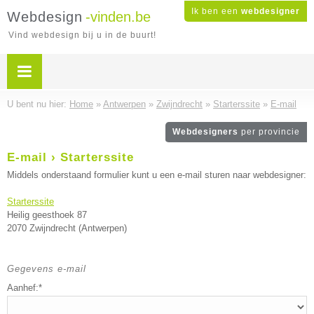
Ik ben een
webdesigner
Webdesign
-vinden.be
Vind webdesign bij u in de buurt!
U bent nu hier:
Home
»
Antwerpen
»
Zwijndrecht
»
Starterssite
»
E-mail
Webdesigners
per provincie
E-mail › Starterssite
Middels onderstaand formulier kunt u een e-mail sturen naar webdesigner:
Starterssite
Heilig geesthoek 87
2070 Zwijndrecht (Antwerpen)
Gegevens e-mail
Aanhef:*