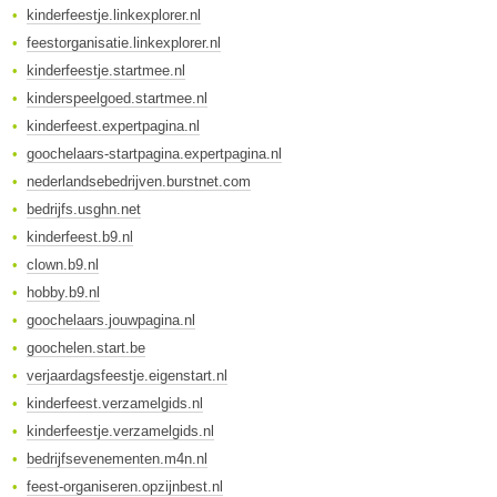
kinderfeestje.linkexplorer.nl
feestorganisatie.linkexplorer.nl
kinderfeestje.startmee.nl
kinderspeelgoed.startmee.nl
kinderfeest.expertpagina.nl
goochelaars-startpagina.expertpagina.nl
nederlandsebedrijven.burstnet.com
bedrijfs.usghn.net
kinderfeest.b9.nl
clown.b9.nl
hobby.b9.nl
goochelaars.jouwpagina.nl
goochelen.start.be
verjaardagsfeestje.eigenstart.nl
kinderfeest.verzamelgids.nl
kinderfeestje.verzamelgids.nl
bedrijfsevenementen.m4n.nl
feest-organiseren.opzijnbest.nl