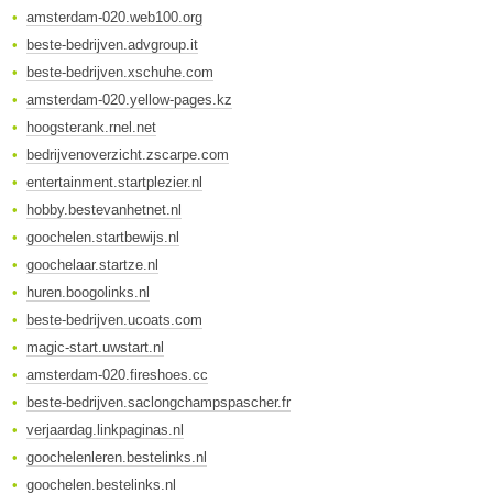
amsterdam-020.web100.org
beste-bedrijven.advgroup.it
beste-bedrijven.xschuhe.com
amsterdam-020.yellow-pages.kz
hoogsterank.rnel.net
bedrijvenoverzicht.zscarpe.com
entertainment.startplezier.nl
hobby.bestevanhetnet.nl
goochelen.startbewijs.nl
goochelaar.startze.nl
huren.boogolinks.nl
beste-bedrijven.ucoats.com
magic-start.uwstart.nl
amsterdam-020.fireshoes.cc
beste-bedrijven.saclongchampspascher.fr
verjaardag.linkpaginas.nl
goochelenleren.bestelinks.nl
goochelen.bestelinks.nl