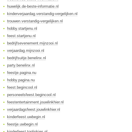
huwelijk.de-beste-informatie.nl
kinderverjaardag.verstandig-vergelijken.nl
trouwen.verstandig-vergelijken.nl
hobby.startjenu.nl
feest.startjenu.nl
bedrijfsevenement.mijnzooi.nl
verjaardag.mijnzooi.nl
bedrijfsuitje.benelinx.nl
party.benelinx.nl
feestje.pagina.nu
hobby.pagina.nu
feest.begincool.nl
personeelsfeest.begincool.nl
feestentertainment.jouwlinkhier.nl
verjaardagsfeest.jouwlinkhier.nl
kinderfeest.uwbegin.nl
feestje.uwbegin.nl
kinderfeest.toplinkjes.nl