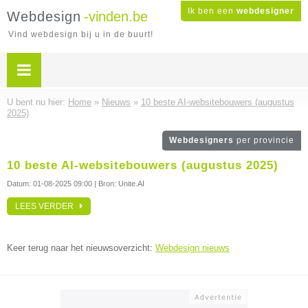
Ik ben een
webdesigner
Webdesign
-vinden.be
Vind webdesign bij u in de buurt!
U bent nu hier:
Home
»
Nieuws
»
10 beste AI-websitebouwers (augustus
2025)
Webdesigners
per provincie
10 beste AI-websitebouwers (augustus 2025)
Datum:
01-08-2025 09:00
| Bron: Unite.AI
LEES VERDER
Keer terug naar het nieuwsoverzicht:
Webdesign nieuws