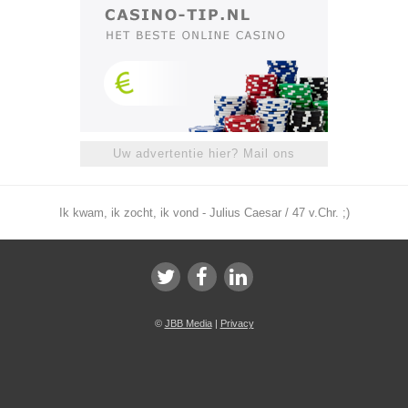
Uw advertentie hier? Mail ons
Ik kwam, ik zocht, ik vond - Julius Caesar / 47 v.Chr. ;)
©
JBB Media
|
Privacy