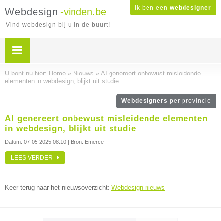
Ik ben een
webdesigner
Webdesign
-vinden.be
Vind webdesign bij u in de buurt!
U bent nu hier:
Home
»
Nieuws
»
AI genereert onbewust misleidende
elementen in webdesign, blijkt uit studie
Webdesigners
per provincie
AI genereert onbewust misleidende elementen
in webdesign, blijkt uit studie
Datum:
07-05-2025 08:10
| Bron: Emerce
LEES VERDER
Keer terug naar het nieuwsoverzicht:
Webdesign nieuws