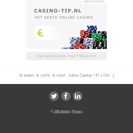
Uw advertentie hier? Mail ons
Ik kwam, ik zocht, ik vond - Julius Caesar / 47 v.Chr. ;)
©
JBB Media
|
Privacy