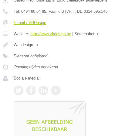
Gaston Fromonstraat 9
,
2830
Willebroek
(
Antwerpen
)
Tel:
0494 80 64 85
, Fax:
-
, BTW-nr:
BE 0314.595.348
E-mail › VHDesign
Website:
http://www.vhdesign.be
|
Screenshot
▼
Webdesign:
▼
Diensten onbekend
Openingstijden onbekend
Sociale media: