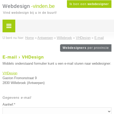
Ik ben een
webdesigner
Webdesign
-vinden.be
Vind webdesign bij u in de buurt!
U bent nu hier:
Home
»
Antwerpen
»
Willebroek
»
VHDesign
»
E-mail
Webdesigners
per provincie
E-mail › VHDesign
Middels onderstaand formulier kunt u een e-mail sturen naar webdesigner:
VHDesign
Gaston Fromonstraat 9
2830 Willebroek (Antwerpen)
Gegevens e-mail
Aanhef:*