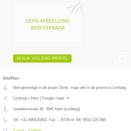
BEKIJK VOLLEDIG PROFIEL
SitePlan
Niet gevestigd in de plaats Donk, maar wel in de provincie Limburg.
Limburg
»
Ham
|
Google maps
▼
Genebosstraat 30
,
3945
Ham
(
Limburg
)
Tel:
+32.495520453
, Fax:
-
, BTW-nr:
BE 0810.125.588
E-mail › SitePlan