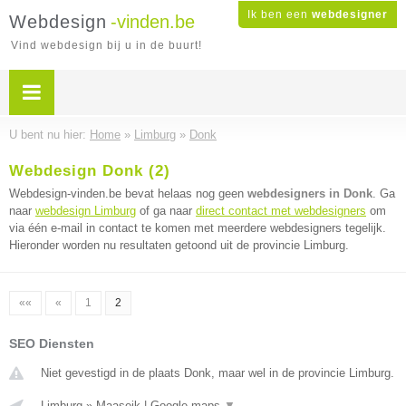
Ik ben een
webdesigner
Webdesign
-vinden.be
Vind webdesign bij u in de buurt!
U bent nu hier:
Home
»
Limburg
»
Donk
Webdesign Donk (2)
Webdesign-vinden.be bevat helaas nog geen
webdesigners in Donk
. Ga
naar
webdesign Limburg
of ga naar
direct contact met webdesigners
om
via één e-mail in contact te komen met meerdere webdesigners tegelijk.
Hieronder worden nu resultaten getoond uit de provincie Limburg.
««
«
1
2
SEO Diensten
Niet gevestigd in de plaats Donk, maar wel in de provincie Limburg.
Limburg
»
Maaseik
|
Google maps
▼