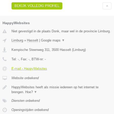
BEKIJK VOLLEDIG PROFIEL
HappyWebsites
Niet gevestigd in de plaats Donk, maar wel in de provincie Limburg.
Limburg
»
Hasselt
|
Google maps
▼
Kempische Steenweg 311
,
3500
Hasselt
(
Limburg
)
Tel:
-
, Fax:
-
, BTW-nr:
-
E-mail › HappyWebsites
Website onbekend
HappyWebsites heeft als missie iedereen op het internet te
brengen. Hoe?
▼
Diensten onbekend
Openingstijden onbekend