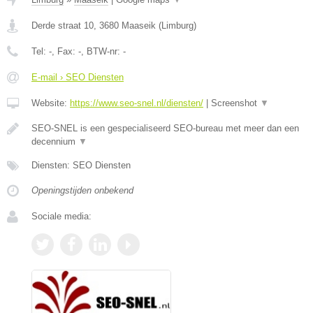
Derde straat 10
,
3680
Maaseik
(
Limburg
)
Tel:
-
, Fax:
-
, BTW-nr:
-
E-mail › SEO Diensten
Website:
https://www.seo-snel.nl/diensten/
|
Screenshot
▼
SEO-SNEL is een gespecialiseerd SEO-bureau met meer dan een
decennium
▼
Diensten: SEO Diensten
Openingstijden onbekend
Sociale media: