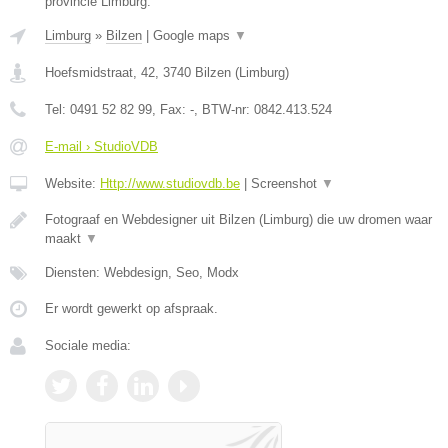
provincie Limburg.
Limburg
»
Bilzen
|
Google maps
▼
Hoefsmidstraat, 42
,
3740
Bilzen
(
Limburg
)
Tel:
0491 52 82 99
, Fax:
-
, BTW-nr:
0842.413.524
E-mail › StudioVDB
Website:
Http://www.studiovdb.be
|
Screenshot
▼
Fotograaf en Webdesigner uit Bilzen (Limburg) die uw dromen waar
maakt
▼
Diensten: Webdesign, Seo, Modx
Er wordt gewerkt op afspraak.
Sociale media: