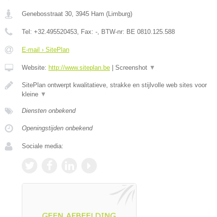
Genebosstraat 30
,
3945
Ham
(
Limburg
)
Tel:
+32.495520453
, Fax:
-
, BTW-nr:
BE 0810.125.588
E-mail › SitePlan
Website:
http://www.siteplan.be
|
Screenshot
▼
SitePlan ontwerpt kwalitatieve, strakke en stijlvolle web sites voor
kleine
▼
Diensten onbekend
Openingstijden onbekend
Sociale media: