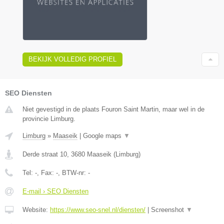
BEKIJK VOLLEDIG PROFIEL
SEO Diensten
Niet gevestigd in de plaats Fouron Saint Martin, maar wel in de
provincie Limburg.
Limburg
»
Maaseik
|
Google maps
▼
Derde straat 10
,
3680
Maaseik
(
Limburg
)
Tel:
-
, Fax:
-
, BTW-nr:
-
E-mail › SEO Diensten
Website:
https://www.seo-snel.nl/diensten/
|
Screenshot
▼