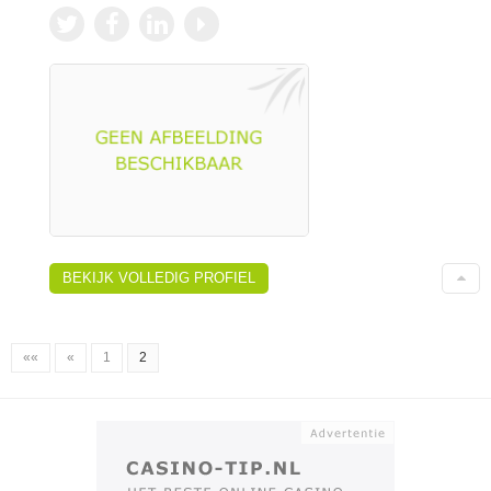
BEKIJK VOLLEDIG PROFIEL
««
«
1
2