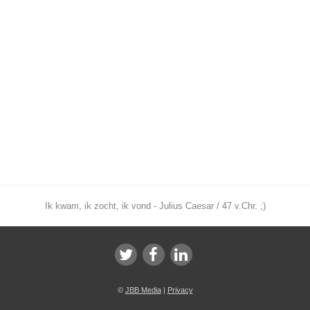
Ik kwam, ik zocht, ik vond - Julius Caesar / 47 v.Chr. ;)
©
JBB Media
|
Privacy