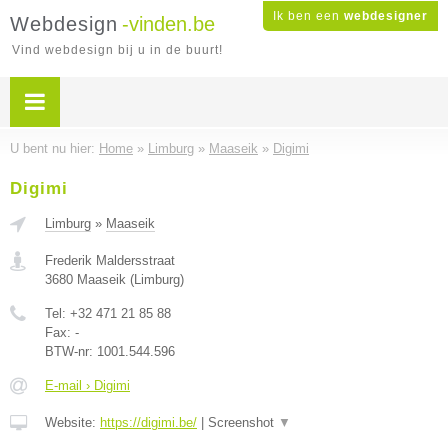
Ik ben een
webdesigner
Webdesign
-vinden.be
Vind webdesign bij u in de buurt!
U bent nu hier:
Home
»
Limburg
»
Maaseik
»
Digimi
Digimi
Limburg
»
Maaseik
Frederik Maldersstraat
3680
Maaseik
(
Limburg
)
Tel:
+32 471 21 85 88
Fax:
-
BTW-nr:
1001.544.596
E-mail › Digimi
Website:
https://digimi.be/
|
Screenshot
▼