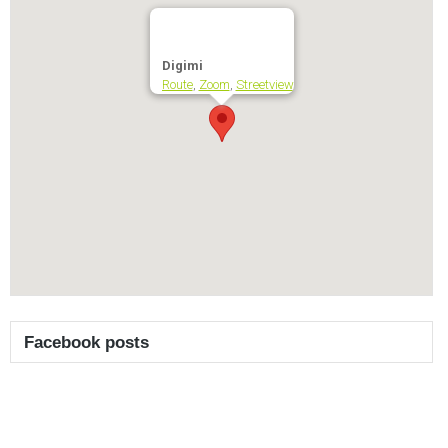
Digimi
Route
,
Zoom
,
Streetview
Facebook posts