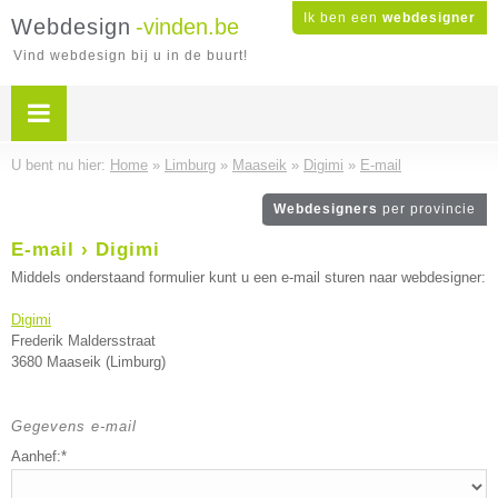
Ik ben een
webdesigner
Webdesign
-vinden.be
Vind webdesign bij u in de buurt!
U bent nu hier:
Home
»
Limburg
»
Maaseik
»
Digimi
»
E-mail
Webdesigners
per provincie
E-mail › Digimi
Middels onderstaand formulier kunt u een e-mail sturen naar webdesigner:
Digimi
Frederik Maldersstraat
3680 Maaseik (Limburg)
Gegevens e-mail
Aanhef:*