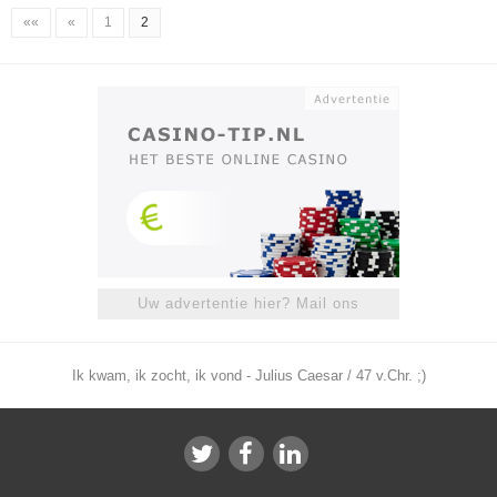
««
«
1
2
Uw advertentie hier? Mail ons
Ik kwam, ik zocht, ik vond - Julius Caesar / 47 v.Chr. ;)