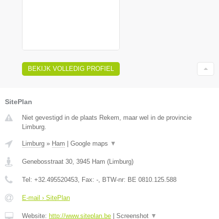
BEKIJK VOLLEDIG PROFIEL
SitePlan
Niet gevestigd in de plaats Rekem, maar wel in de provincie
Limburg.
Limburg
»
Ham
|
Google maps
▼
Genebosstraat 30
,
3945
Ham
(
Limburg
)
Tel:
+32.495520453
, Fax:
-
, BTW-nr:
BE 0810.125.588
E-mail › SitePlan
Website:
http://www.siteplan.be
|
Screenshot
▼