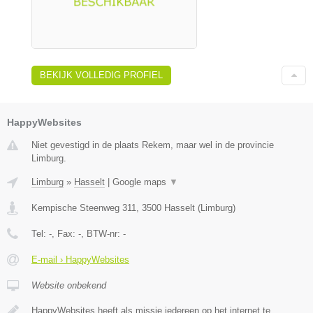
BEKIJK VOLLEDIG PROFIEL
HappyWebsites
Niet gevestigd in de plaats Rekem, maar wel in de provincie
Limburg.
Limburg
»
Hasselt
|
Google maps
▼
Kempische Steenweg 311
,
3500
Hasselt
(
Limburg
)
Tel:
-
, Fax:
-
, BTW-nr:
-
E-mail › HappyWebsites
Website onbekend
HappyWebsites heeft als missie iedereen op het internet te