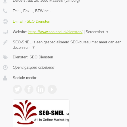
Derde straat 10
,
3680
Maaseik
(
Limburg
)
Tel:
-
, Fax:
-
, BTW-nr:
-
E-mail › SEO Diensten
Website:
https://www.seo-snel.nl/diensten/
|
Screenshot
▼
SEO-SNEL is een gespecialiseerd SEO-bureau met meer dan een
decennium
▼
Diensten: SEO Diensten
Openingstijden onbekend
Sociale media: