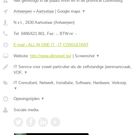
Niet gevestigd in de plaats Arlon en in de provincie Luxemburg.
Antwerpen
»
Aartselaar
|
Google maps
▼
N.v.t.
,
2630
Aartselaar
(
Antwerpen
)
Tel:
0486/621.801
, Fax:
-
, BTW-nr:
-
E-mail › ALL IN ONE IT - IT CONSULTANT
Website:
http://www.allinoneit.be/
|
Screenshot
▼
IT Service voor zowel particulier als de zelfstandige (eenmanszaak,
VOF,
▼
IT Consultant, Netwerk, Installatie, Software, Hardware, Verkoop,
▼
Openingstijden
▼
Sociale media: