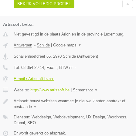
BEKIJK VOLLEDIG PROFIEL
Artissoft bvba.
Niet gevestigd in de plaats Arlon en in de provincie Luxemburg.
Antwerpen
»
Schilde
|
Google maps
▼
Schaliënhoefdreef 65
,
2970
Schilde
(
Antwerpen
)
Tel:
03 354 29 14
, Fax:
-
, BTW-nr:
-
E-mail › Artissoft bvba.
Website:
http://www.artissoft.be
|
Screenshot
▼
Artissoft bouwt websites waarmee je nieuwe klanten aantrekt of
bestaande
▼
Diensten: Webdesign, Webdevelopment, UX Design, Wordpress,
Drupal, SEO
Er wordt gewerkt op afspraak.