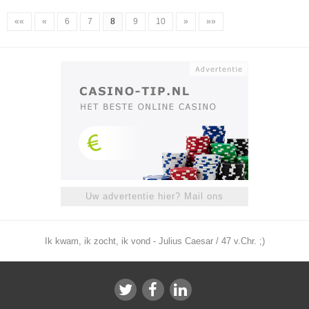
««
«
6
7
8
9
10
»
»»
Uw advertentie hier? Mail ons
Ik kwam, ik zocht, ik vond - Julius Caesar / 47 v.Chr. ;)