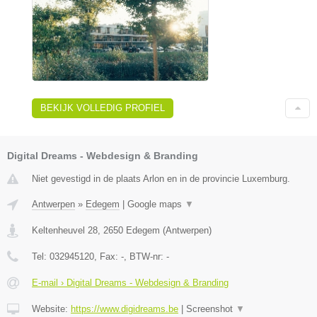
BEKIJK VOLLEDIG PROFIEL
Digital Dreams - Webdesign & Branding
Niet gevestigd in de plaats Arlon en in de provincie Luxemburg.
Antwerpen
»
Edegem
|
Google maps
▼
Keltenheuvel 28
,
2650
Edegem
(
Antwerpen
)
Tel:
032945120
, Fax:
-
, BTW-nr:
-
E-mail › Digital Dreams - Webdesign & Branding
Website:
https://www.digidreams.be
|
Screenshot
▼