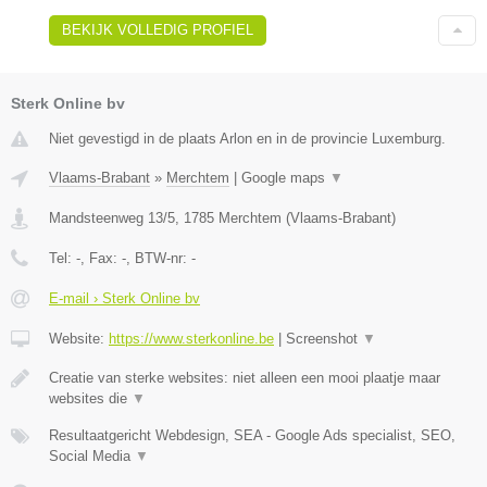
BEKIJK VOLLEDIG PROFIEL
Sterk Online bv
Niet gevestigd in de plaats Arlon en in de provincie Luxemburg.
Vlaams-Brabant
»
Merchtem
|
Google maps
▼
Mandsteenweg 13/5
,
1785
Merchtem
(
Vlaams-Brabant
)
Tel:
-
, Fax:
-
, BTW-nr:
-
E-mail › Sterk Online bv
Website:
https://www.sterkonline.be
|
Screenshot
▼
Creatie van sterke websites: niet alleen een mooi plaatje maar
websites die
▼
Resultaatgericht Webdesign, SEA - Google Ads specialist, SEO,
Social Media
▼