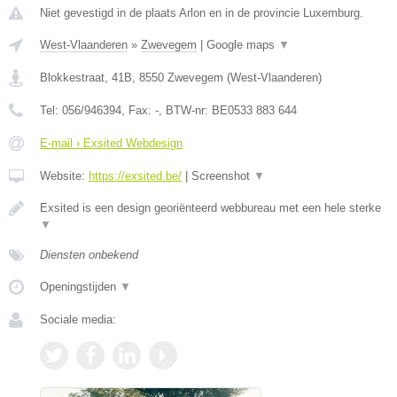
Niet gevestigd in de plaats Arlon en in de provincie Luxemburg.
West-Vlaanderen
»
Zwevegem
|
Google maps
▼
Blokkestraat, 41B
,
8550
Zwevegem
(
West-Vlaanderen
)
Tel:
056/946394
, Fax:
-
, BTW-nr:
BE0533 883 644
E-mail › Exsited Webdesign
Website:
https://exsited.be/
|
Screenshot
▼
Exsited is een design georiënteerd webbureau met een hele sterke
▼
Diensten onbekend
Openingstijden
▼
Sociale media: