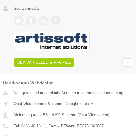
Sociale media:
BEKIJK VOLLEDIG PROFIEL
Hootkoetuur Webdesign
Niet gevestigd in de plaats Arlon en in de provincie Luxemburg.
Oost-Vlaanderen
»
Stekene
|
Google maps
▼
Molenbergstraat 53a
,
9190
Stekene
(
Oost-Vlaanderen
)
Tel:
0486 40 18 11
, Fax:
-
, BTW-nr:
BE0751662007