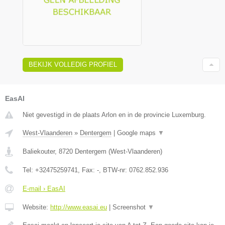
BEKIJK VOLLEDIG PROFIEL
EasAI
Niet gevestigd in de plaats Arlon en in de provincie Luxemburg.
West-Vlaanderen
»
Dentergem
|
Google maps
▼
Baliekouter
,
8720
Dentergem
(
West-Vlaanderen
)
Tel:
+32475259741
, Fax:
-
, BTW-nr:
0762.852.936
E-mail › EasAI
Website:
http://www.easai.eu
|
Screenshot
▼