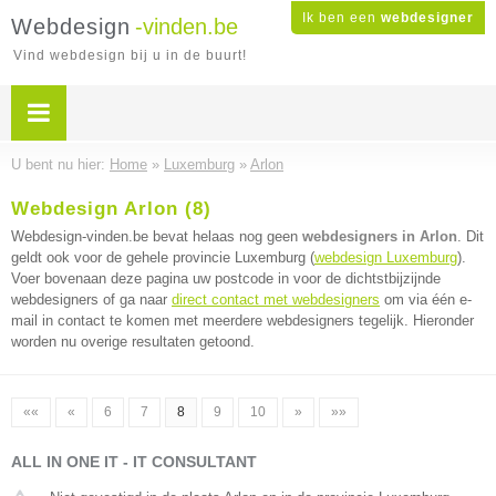
Ik ben een
webdesigner
Webdesign
-vinden.be
Vind webdesign bij u in de buurt!
U bent nu hier:
Home
»
Luxemburg
»
Arlon
Webdesign Arlon (8)
Webdesign-vinden.be bevat helaas nog geen
webdesigners in Arlon
. Dit
geldt ook voor de gehele provincie Luxemburg (
webdesign Luxemburg
).
Voer bovenaan deze pagina uw postcode in voor de dichtstbijzijnde
webdesigners of ga naar
direct contact met webdesigners
om via één e-
mail in contact te komen met meerdere webdesigners tegelijk. Hieronder
worden nu overige resultaten getoond.
««
«
6
7
8
9
10
»
»»
ALL IN ONE IT - IT CONSULTANT