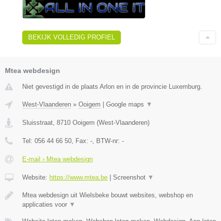
BEKIJK VOLLEDIG PROFIEL
Mtea webdesign
Niet gevestigd in de plaats Arlon en in de provincie Luxemburg.
West-Vlaanderen
»
Ooigem
|
Google maps
▼
Sluisstraat
,
8710
Ooigem
(
West-Vlaanderen
)
Tel:
056 44 66 50
, Fax:
-
, BTW-nr:
-
E-mail › Mtea webdesign
Website:
https://www.mtea.be
|
Screenshot
▼
Mtea webdesign uit Wielsbeke bouwt websites, webshop en
applicaties voor
▼