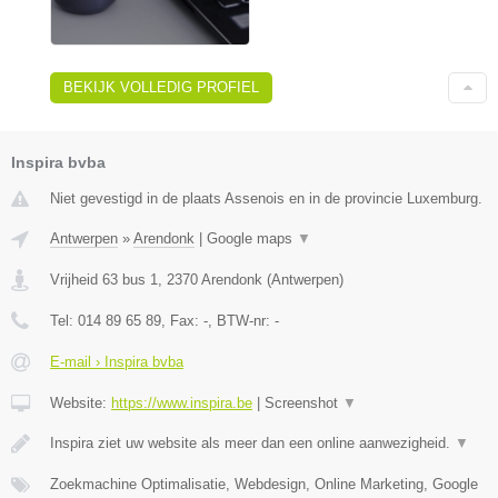
BEKIJK VOLLEDIG PROFIEL
Inspira bvba
Niet gevestigd in de plaats Assenois en in de provincie Luxemburg.
Antwerpen
»
Arendonk
|
Google maps
▼
Vrijheid 63 bus 1
,
2370
Arendonk
(
Antwerpen
)
Tel:
014 89 65 89
, Fax:
-
, BTW-nr:
-
E-mail › Inspira bvba
Website:
https://www.inspira.be
|
Screenshot
▼
Inspira ziet uw website als meer dan een online aanwezigheid.
▼
Zoekmachine Optimalisatie, Webdesign, Online Marketing, Google