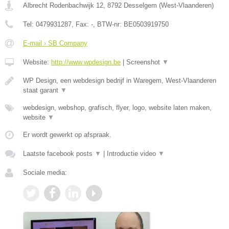
Albrecht Rodenbachwijk 12
,
8792
Desselgem
(
West-Vlaanderen
)
Tel:
0479931287
, Fax:
-
, BTW-nr:
BE0503919750
E-mail › SB Company
Website:
http://www.wpdesign.be
|
Screenshot
▼
WP Design, een webdesign bedrijf in Waregem, West-Vlaanderen
staat garant
▼
webdesign, webshop, grafisch, flyer, logo, website laten maken,
website
▼
Er wordt gewerkt op afspraak.
Laatste facebook posts
▼
|
Introductie video
▼
Sociale media: