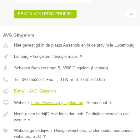
BEKIJK VOLLEDIG PROFIEL
AVG Gingelom
Niet gevestigd in de plaats Assenois en in de provincie Luxemburg.
Limburg
»
Gingelom
|
Google maps
▼
Schepen Beckersstraat 5
,
3890
Gingelom
(
Limburg
)
Tel:
0472552322
, Fax:
-
, BTW-nr:
BE0661.623.637
E-mail › AVG Gingelom
Website:
https://www.avg-gingelom.be
|
Screenshot
▼
Heeft u een bedrijf? Hoe klein dan ook. De digitale wereld is niet
weg te
▼
Webdesign bedrijven, Design webshops, Onderhouden bestaande
websites, SEO
▼