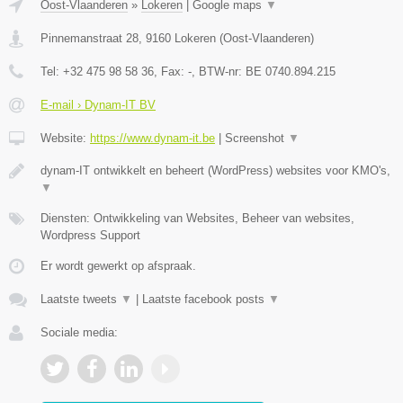
Oost-Vlaanderen
»
Lokeren
|
Google maps
▼
Pinnemanstraat 28
,
9160
Lokeren
(
Oost-Vlaanderen
)
Tel:
+32 475 98 58 36
, Fax:
-
, BTW-nr:
BE 0740.894.215
E-mail › Dynam-IT BV
Website:
https://www.dynam-it.be
|
Screenshot
▼
dynam-IT ontwikkelt en beheert (WordPress) websites voor KMO's,
▼
Diensten: Ontwikkeling van Websites, Beheer van websites,
Wordpress Support
Er wordt gewerkt op afspraak.
Laatste tweets
▼
|
Laatste facebook posts
▼
Sociale media: