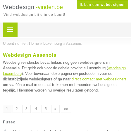
Ik ben een
webdesigner
Webdesign
-vinden.be
Vind webdesign bij u in de buurt!
U bent nu hier:
Home
»
Luxemburg
»
Assenois
Webdesign Assenois
Webdesign-vinden.be bevat helaas nog geen
webdesigners in
Assenois
. Dit geldt ook voor de gehele provincie Luxemburg (
webdesign
Luxemburg
). Voer bovenaan deze pagina uw postcode in voor de
dichtstbijzijnde webdesigners of ga naar
direct contact met webdesigners
om via één e-mail in contact te komen met meerdere webdesigners
tegelijk. Hieronder worden nu overige resultaten getoond.
1
2
3
4
5
»
»»
Fuseo