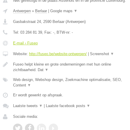
Niet gevestigd in de plaats Assenois en in de provincie Luxemburg.
Antwerpen
»
Berlaar
|
Google maps
▼
Gasbakstraat 24
,
2590
Berlaar
(
Antwerpen
)
Tel:
03 284 81 39
, Fax:
-
, BTW-nr:
-
E-mail › Fuseo
Website:
http://fuseo.be/website-ontwerpen/
|
Screenshot
▼
Fuseo helpt kleine en grote ondernemingen met hun online
zichtbaarheid. Dat
▼
Web design, Webshop design, Zoekmachine optimalisatie, SEO,
Content
▼
Er wordt gewerkt op afspraak.
Laatste tweets
▼
|
Laatste facebook posts
▼
Sociale media: