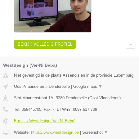
BEKIJK VOLLEDIG PROFIEL
Westdesign (Ver-Ni Bvba)
Niet gevestigd in de plaats Assenois en in de provincie Luxemburg.
Oost-Vlaanderen
»
Denderbelle
|
Google maps
▼
Sint-Maartenstraat 1A
,
9280
Denderbelle
(
Oost-Vlaanderen
)
Tel:
059445705
, Fax:
-
, BTW-nr:
0897.617.709
E-mail › Westdesign (Ver-Ni Bvba)
Website:
https://www.westdesign.be
|
Screenshot
▼