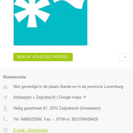
BEKIJK VOLLEDIG PROFIEL
Starterssite
Niet gevestigd in de plaats Bande en in de provincie Luxemburg.
Antwerpen
»
Zwijndrecht
|
Google maps
▼
Heilig geesthoek 87
,
2070
Zwijndrecht
(
Antwerpen
)
Tel:
0499103394
, Fax:
-
, BTW-nr:
BE0748439429
E-mail › Starterssite