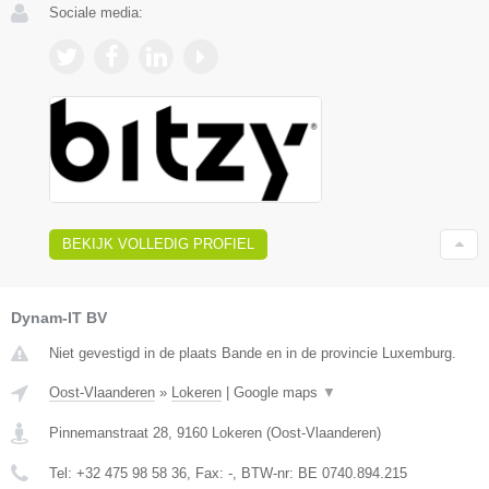
Sociale media:
BEKIJK VOLLEDIG PROFIEL
Dynam-IT BV
Niet gevestigd in de plaats Bande en in de provincie Luxemburg.
Oost-Vlaanderen
»
Lokeren
|
Google maps
▼
Pinnemanstraat 28
,
9160
Lokeren
(
Oost-Vlaanderen
)
Tel:
+32 475 98 58 36
, Fax:
-
, BTW-nr:
BE 0740.894.215