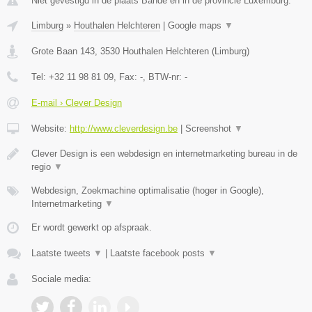
Niet gevestigd in de plaats Bande en in de provincie Luxemburg.
Limburg
»
Houthalen Helchteren
|
Google maps
▼
Grote Baan 143
,
3530
Houthalen Helchteren
(
Limburg
)
Tel:
+32 11 98 81 09
, Fax:
-
, BTW-nr:
-
E-mail › Clever Design
Website:
http://www.cleverdesign.be
|
Screenshot
▼
Clever Design is een webdesign en internetmarketing bureau in de
regio
▼
Webdesign, Zoekmachine optimalisatie (hoger in Google),
Internetmarketing
▼
Er wordt gewerkt op afspraak.
Laatste tweets
▼
|
Laatste facebook posts
▼
Sociale media: