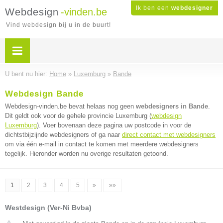
Ik ben een
webdesigner
Webdesign
-vinden.be
Vind webdesign bij u in de buurt!
U bent nu hier:
Home
»
Luxemburg
»
Bande
Webdesign Bande
Webdesign-vinden.be bevat helaas nog geen
webdesigners in Bande
.
Dit geldt ook voor de gehele provincie Luxemburg (
webdesign
Luxemburg
). Voer bovenaan deze pagina uw postcode in voor de
dichtstbijzijnde webdesigners of ga naar
direct contact met webdesigners
om via één e-mail in contact te komen met meerdere webdesigners
tegelijk. Hieronder worden nu overige resultaten getoond.
1
2
3
4
5
»
»»
Westdesign (Ver-Ni Bvba)