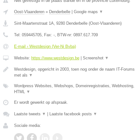
Niet gevestigd in de plaats Bande en in de provincie Luxemburg.
Oost-Vlaanderen
»
Denderbelle
|
Google maps
▼
Sint-Maartenstraat 1A
,
9280
Denderbelle
(
Oost-Vlaanderen
)
Tel:
059445705
, Fax:
-
, BTW-nr:
0897.617.709
E-mail › Westdesign (Ver-Ni Bvba)
Website:
https://www.westdesign.be
|
Screenshot
▼
Westdesign, opgericht in 2003, toen nog onder de naam IT-Forums
met als
▼
Wordpress Websites, Webshops, Domeinregistraties, Webhosting,
HTML
▼
Er wordt gewerkt op afspraak.
Laatste tweets
▼
|
Laatste facebook posts
▼
Sociale media: