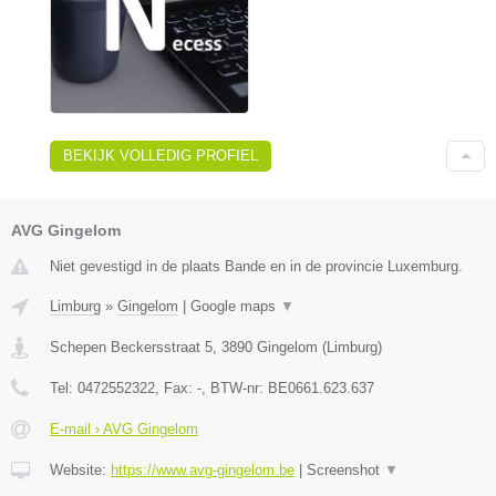
BEKIJK VOLLEDIG PROFIEL
AVG Gingelom
Niet gevestigd in de plaats Bande en in de provincie Luxemburg.
Limburg
»
Gingelom
|
Google maps
▼
Schepen Beckersstraat 5
,
3890
Gingelom
(
Limburg
)
Tel:
0472552322
, Fax:
-
, BTW-nr:
BE0661.623.637
E-mail › AVG Gingelom
Website:
https://www.avg-gingelom.be
|
Screenshot
▼