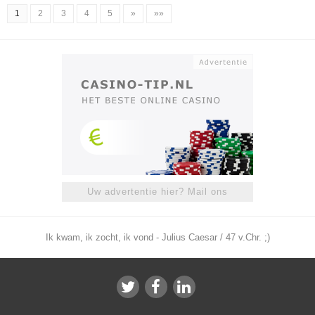
1
2
3
4
5
»
»»
Uw advertentie hier? Mail ons
Ik kwam, ik zocht, ik vond - Julius Caesar / 47 v.Chr. ;)