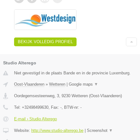
BEKIJK VOLLEDIG PROFIEL
Studio Alterego
Niet gevestigd in de plaats Bande en in de provincie Luxemburg.
Oost-Vlaanderen
»
Wetteren
|
Google maps
▼
Oordegemsesteenweg, 3
,
9230
Wetteren
(
Oost-Vlaanderen
)
Tel:
+32498499630
, Fax:
-
, BTW-nr:
-
E-mail › Studio Alterego
Website:
http://www.studio-alterego.be
|
Screenshot
▼