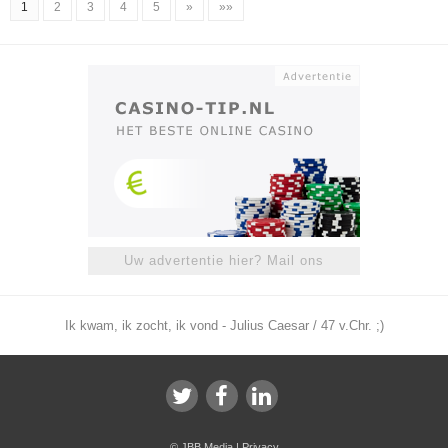
1
2
3
4
5
»
»»
Uw advertentie hier? Mail ons
Ik kwam, ik zocht, ik vond - Julius Caesar / 47 v.Chr. ;)
©
JBB Media
|
Privacy