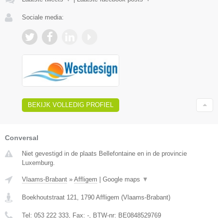
Sociale media:
BEKIJK VOLLEDIG PROFIEL
Conversal
Niet gevestigd in de plaats Bellefontaine en in de provincie
Luxemburg.
Vlaams-Brabant
»
Affligem
|
Google maps
▼
Boekhoutstraat 121
,
1790
Affligem
(
Vlaams-Brabant
)
Tel:
053 222 333
, Fax:
-
, BTW-nr:
BE0848529769