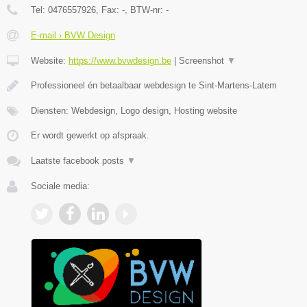
Tel:
0476557926
, Fax:
-
, BTW-nr:
-
E-mail › BVW Design
Website:
https://www.bvwdesign.be
|
Screenshot
▼
Professioneel én betaalbaar webdesign te Sint-Martens-Latem
Diensten: Webdesign, Logo design, Hosting website
Er wordt gewerkt op afspraak.
Laatste facebook posts
▼
Sociale media: