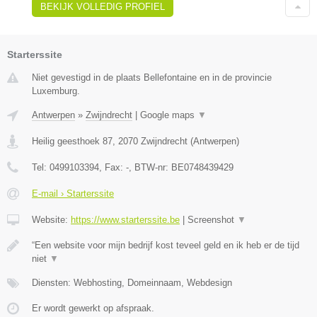
BEKIJK VOLLEDIG PROFIEL
Starterssite
Niet gevestigd in de plaats Bellefontaine en in de provincie
Luxemburg.
Antwerpen
»
Zwijndrecht
|
Google maps
▼
Heilig geesthoek 87
,
2070
Zwijndrecht
(
Antwerpen
)
Tel:
0499103394
, Fax:
-
, BTW-nr:
BE0748439429
E-mail › Starterssite
Website:
https://www.starterssite.be
|
Screenshot
▼
“Een website voor mijn bedrijf kost teveel geld en ik heb er de tijd
niet
▼
Diensten: Webhosting, Domeinnaam, Webdesign
Er wordt gewerkt op afspraak.