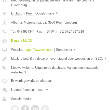
Niet gevestigd in de plaats Bellefontaine en in de provincie
Luxemburg.
Limburg
»
Peer
|
Google maps
▼
Albertus Morrenstraat 52
,
3990
Peer
(
Limburg
)
Tel:
0474937344
, Fax:
-
, BTW-nr:
BE 0717.817.519
E-mail › MLCS
Website:
https://www.mlcs.be
|
Screenshot
▼
Maak je bedrijf vindbaar en overtuigend door webdesign en SEO.
▼
Nieuwe website, Uitgebreide database, Aanpassen bestaande
website,
▼
Er wordt gewerkt op afspraak.
Laatste facebook posts
▼
Sociale media: