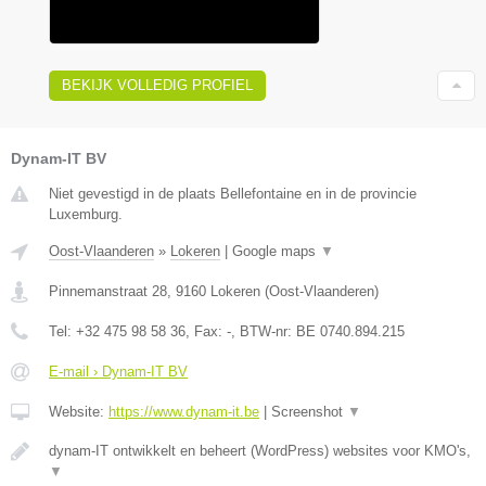
BEKIJK VOLLEDIG PROFIEL
Dynam-IT BV
Niet gevestigd in de plaats Bellefontaine en in de provincie
Luxemburg.
Oost-Vlaanderen
»
Lokeren
|
Google maps
▼
Pinnemanstraat 28
,
9160
Lokeren
(
Oost-Vlaanderen
)
Tel:
+32 475 98 58 36
, Fax:
-
, BTW-nr:
BE 0740.894.215
E-mail › Dynam-IT BV
Website:
https://www.dynam-it.be
|
Screenshot
▼
dynam-IT ontwikkelt en beheert (WordPress) websites voor KMO's,
▼