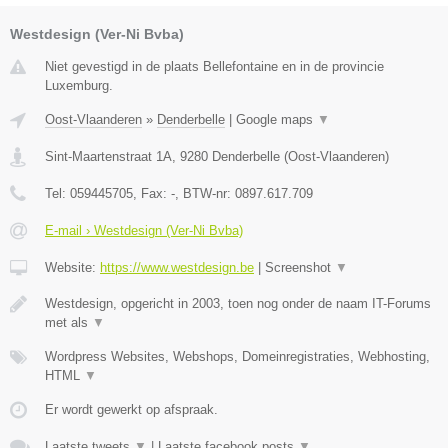
Westdesign (Ver-Ni Bvba)
Niet gevestigd in de plaats Bellefontaine en in de provincie
Luxemburg.
Oost-Vlaanderen
»
Denderbelle
|
Google maps
▼
Sint-Maartenstraat 1A
,
9280
Denderbelle
(
Oost-Vlaanderen
)
Tel:
059445705
, Fax:
-
, BTW-nr:
0897.617.709
E-mail › Westdesign (Ver-Ni Bvba)
Website:
https://www.westdesign.be
|
Screenshot
▼
Westdesign, opgericht in 2003, toen nog onder de naam IT-Forums
met als
▼
Wordpress Websites, Webshops, Domeinregistraties, Webhosting,
HTML
▼
Er wordt gewerkt op afspraak.
Laatste tweets
▼
|
Laatste facebook posts
▼