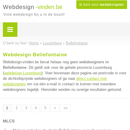
Ik ben een
webdesigner
Webdesign
-vinden.be
Vind webdesign bij u in de buurt!
U bent nu hier:
Home
»
Luxemburg
»
Bellefontaine
Webdesign Bellefontaine
Webdesign-vinden.be bevat helaas nog geen
webdesigners in
Bellefontaine
. Dit geldt ook voor de gehele provincie Luxemburg
(
webdesign Luxemburg
). Voer bovenaan deze pagina uw postcode in voor
de dichtstbijzijnde webdesigners of ga naar
direct contact met
webdesigners
om via één e-mail in contact te komen met meerdere
webdesigners tegelijk. Hieronder worden nu overige resultaten getoond.
1
2
3
4
5
»
»»
MLCS