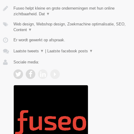
Fuseo helpt kleine en grote ondernemingen met hun online
zichtbaarheid. Dat
▼
Web design, Webshop design, Zoekmachine optimalisatie, SEO,
Content
▼
Er wordt gewerkt op afspraak.
Laatste tweets
▼
|
Laatste facebook posts
▼
Sociale media: