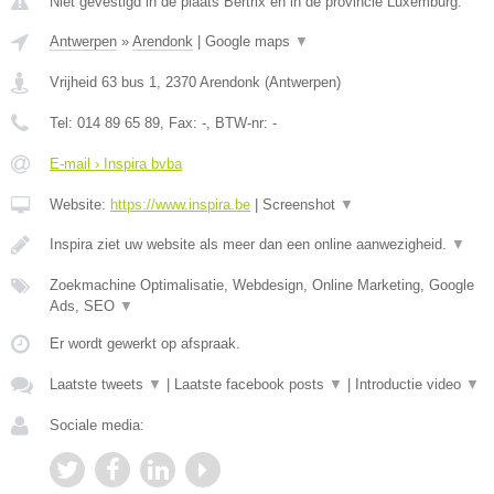
Niet gevestigd in de plaats Bertrix en in de provincie Luxemburg.
Antwerpen
»
Arendonk
|
Google maps
▼
Vrijheid 63 bus 1
,
2370
Arendonk
(
Antwerpen
)
Tel:
014 89 65 89
, Fax:
-
, BTW-nr:
-
E-mail › Inspira bvba
Website:
https://www.inspira.be
|
Screenshot
▼
Inspira ziet uw website als meer dan een online aanwezigheid.
▼
Zoekmachine Optimalisatie, Webdesign, Online Marketing, Google
Ads, SEO
▼
Er wordt gewerkt op afspraak.
Laatste tweets
▼
|
Laatste facebook posts
▼
|
Introductie video
▼
Sociale media: