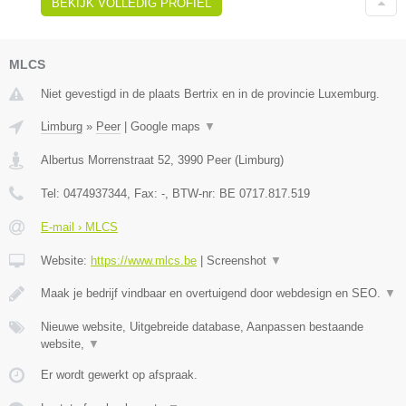
BEKIJK VOLLEDIG PROFIEL
MLCS
Niet gevestigd in de plaats Bertrix en in de provincie Luxemburg.
Limburg
»
Peer
|
Google maps
▼
Albertus Morrenstraat 52
,
3990
Peer
(
Limburg
)
Tel:
0474937344
, Fax:
-
, BTW-nr:
BE 0717.817.519
E-mail › MLCS
Website:
https://www.mlcs.be
|
Screenshot
▼
Maak je bedrijf vindbaar en overtuigend door webdesign en SEO.
▼
Nieuwe website, Uitgebreide database, Aanpassen bestaande
website,
▼
Er wordt gewerkt op afspraak.