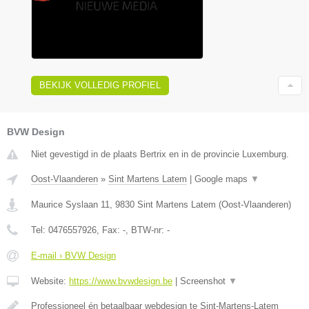
BEKIJK VOLLEDIG PROFIEL
BVW Design
Niet gevestigd in de plaats Bertrix en in de provincie Luxemburg.
Oost-Vlaanderen
»
Sint Martens Latem
|
Google maps
▼
Maurice Syslaan 11
,
9830
Sint Martens Latem
(
Oost-Vlaanderen
)
Tel:
0476557926
, Fax:
-
, BTW-nr:
-
E-mail › BVW Design
Website:
https://www.bvwdesign.be
|
Screenshot
▼
Professioneel én betaalbaar webdesign te Sint-Martens-Latem