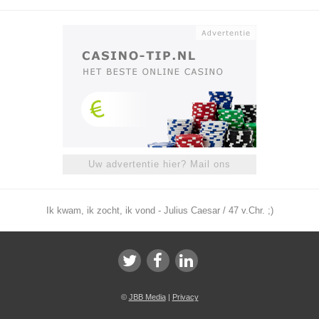
Uw advertentie hier? Mail ons
Ik kwam, ik zocht, ik vond - Julius Caesar / 47 v.Chr. ;)
©
JBB Media
|
Privacy