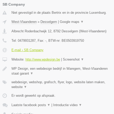
SB Company
Niet gevestigd in de plaats Bertrix en in de provincie Luxemburg.
West-Vlaanderen
»
Desselgem
|
Google maps
▼
Albrecht Rodenbachwijk 12
,
8792
Desselgem
(
West-Vlaanderen
)
Tel:
0479931287
, Fax:
-
, BTW-nr:
BE0503919750
E-mail › SB Company
Website:
http://www.wpdesign.be
|
Screenshot
▼
WP Design, een webdesign bedrijf in Waregem, West-Vlaanderen
staat garant
▼
webdesign, webshop, grafisch, flyer, logo, website laten maken,
website
▼
Er wordt gewerkt op afspraak.
Laatste facebook posts
▼
|
Introductie video
▼