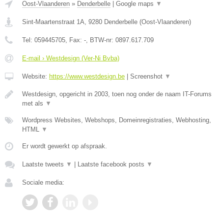
Oost-Vlaanderen
»
Denderbelle
|
Google maps
▼
Sint-Maartenstraat 1A
,
9280
Denderbelle
(
Oost-Vlaanderen
)
Tel:
059445705
, Fax:
-
, BTW-nr:
0897.617.709
E-mail › Westdesign (Ver-Ni Bvba)
Website:
https://www.westdesign.be
|
Screenshot
▼
Westdesign, opgericht in 2003, toen nog onder de naam IT-Forums
met als
▼
Wordpress Websites, Webshops, Domeinregistraties, Webhosting,
HTML
▼
Er wordt gewerkt op afspraak.
Laatste tweets
▼
|
Laatste facebook posts
▼
Sociale media: