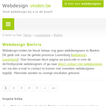
Ik ben een
webdesigner
Webdesign
-vinden.be
Vind webdesign bij u in de buurt!
U bent nu hier:
Home
»
Luxemburg
»
Bertrix
Webdesign Bertrix
Webdesign-vinden.be bevat helaas nog geen
webdesigners in Bertrix
.
Dit geldt ook voor de gehele provincie Luxemburg (
webdesign
Luxemburg
). Voer bovenaan deze pagina uw postcode in voor de
dichtstbijzijnde webdesigners of ga naar
direct contact met webdesigners
om via één e-mail in contact te komen met meerdere webdesigners
tegelijk. Hieronder worden nu overige resultaten getoond.
1
2
3
4
5
»
»»
Inspira bvba