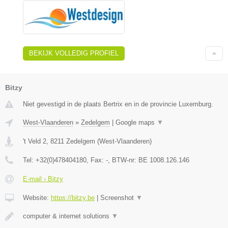
BEKIJK VOLLEDIG PROFIEL
Bitzy
Niet gevestigd in de plaats Bertrix en in de provincie Luxemburg.
West-Vlaanderen
»
Zedelgem
|
Google maps
▼
't Veld 2
,
8211
Zedelgem
(
West-Vlaanderen
)
Tel:
+32(0)478404180
, Fax:
-
, BTW-nr:
BE 1008.126.146
E-mail › Bitzy
Website:
https://bitzy.be
|
Screenshot
▼
computer & internet solutions
▼