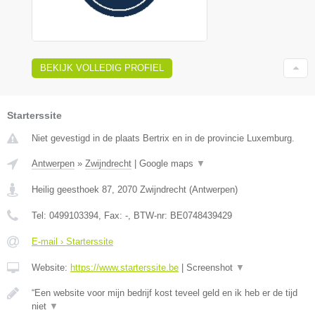
BEKIJK VOLLEDIG PROFIEL
Starterssite
Niet gevestigd in de plaats Bertrix en in de provincie Luxemburg.
Antwerpen
»
Zwijndrecht
|
Google maps
▼
Heilig geesthoek 87
,
2070
Zwijndrecht
(
Antwerpen
)
Tel:
0499103394
, Fax:
-
, BTW-nr:
BE0748439429
E-mail › Starterssite
Website:
https://www.starterssite.be
|
Screenshot
▼
“Een website voor mijn bedrijf kost teveel geld en ik heb er de tijd
niet
▼