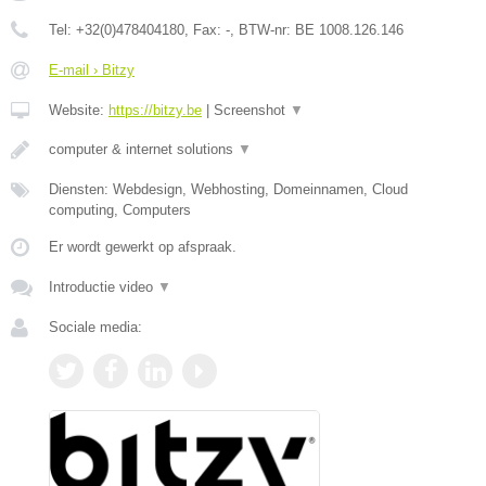
Tel:
+32(0)478404180
, Fax:
-
, BTW-nr:
BE 1008.126.146
E-mail › Bitzy
Website:
https://bitzy.be
|
Screenshot
▼
computer & internet solutions
▼
Diensten: Webdesign, Webhosting, Domeinnamen, Cloud
computing, Computers
Er wordt gewerkt op afspraak.
Introductie video
▼
Sociale media: