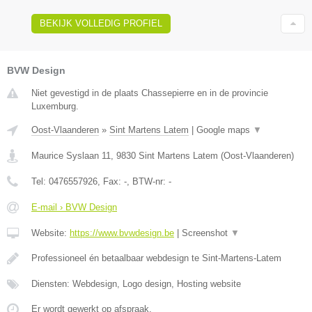
BEKIJK VOLLEDIG PROFIEL
BVW Design
Niet gevestigd in de plaats Chassepierre en in de provincie
Luxemburg.
Oost-Vlaanderen
»
Sint Martens Latem
|
Google maps
▼
Maurice Syslaan 11
,
9830
Sint Martens Latem
(
Oost-Vlaanderen
)
Tel:
0476557926
, Fax:
-
, BTW-nr:
-
E-mail › BVW Design
Website:
https://www.bvwdesign.be
|
Screenshot
▼
Professioneel én betaalbaar webdesign te Sint-Martens-Latem
Diensten: Webdesign, Logo design, Hosting website
Er wordt gewerkt op afspraak.