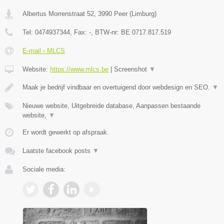
Albertus Morrenstraat 52
,
3990
Peer
(
Limburg
)
Tel:
0474937344
, Fax:
-
, BTW-nr:
BE 0717.817.519
E-mail › MLCS
Website:
https://www.mlcs.be
|
Screenshot
▼
Maak je bedrijf vindbaar en overtuigend door webdesign en SEO.
▼
Nieuwe website, Uitgebreide database, Aanpassen bestaande
website,
▼
Er wordt gewerkt op afspraak.
Laatste facebook posts
▼
Sociale media: