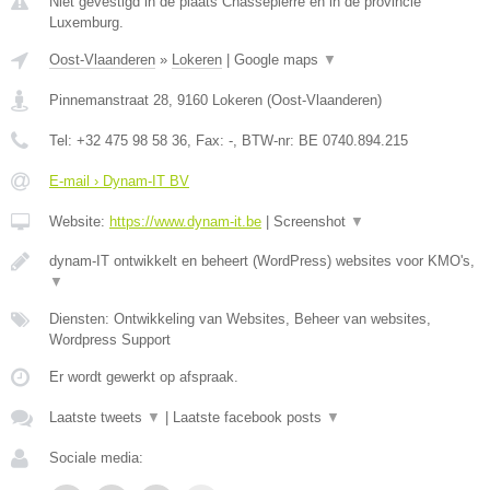
Niet gevestigd in de plaats Chassepierre en in de provincie
Luxemburg.
Oost-Vlaanderen
»
Lokeren
|
Google maps
▼
Pinnemanstraat 28
,
9160
Lokeren
(
Oost-Vlaanderen
)
Tel:
+32 475 98 58 36
, Fax:
-
, BTW-nr:
BE 0740.894.215
E-mail › Dynam-IT BV
Website:
https://www.dynam-it.be
|
Screenshot
▼
dynam-IT ontwikkelt en beheert (WordPress) websites voor KMO's,
▼
Diensten: Ontwikkeling van Websites, Beheer van websites,
Wordpress Support
Er wordt gewerkt op afspraak.
Laatste tweets
▼
|
Laatste facebook posts
▼
Sociale media: