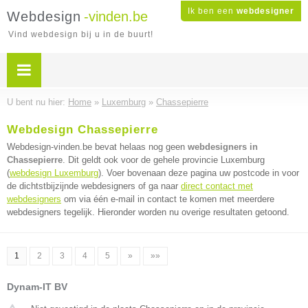
Ik ben een
webdesigner
Webdesign
-vinden.be
Vind webdesign bij u in de buurt!
U bent nu hier:
Home
»
Luxemburg
»
Chassepierre
Webdesign Chassepierre
Webdesign-vinden.be bevat helaas nog geen
webdesigners in
Chassepierre
. Dit geldt ook voor de gehele provincie Luxemburg
(
webdesign Luxemburg
). Voer bovenaan deze pagina uw postcode in voor
de dichtstbijzijnde webdesigners of ga naar
direct contact met
webdesigners
om via één e-mail in contact te komen met meerdere
webdesigners tegelijk. Hieronder worden nu overige resultaten getoond.
1
2
3
4
5
»
»»
Dynam-IT BV