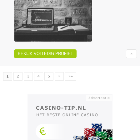
BEKIJK VOLLEDIG PROFIEL
1
2
3
4
5
»
»»