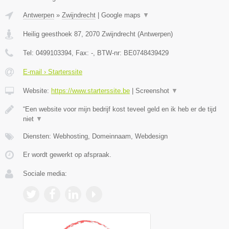
Antwerpen
»
Zwijndrecht
|
Google maps
▼
Heilig geesthoek 87
,
2070
Zwijndrecht
(
Antwerpen
)
Tel:
0499103394
, Fax:
-
, BTW-nr:
BE0748439429
E-mail › Starterssite
Website:
https://www.starterssite.be
|
Screenshot
▼
“Een website voor mijn bedrijf kost teveel geld en ik heb er de tijd
niet
▼
Diensten: Webhosting, Domeinnaam, Webdesign
Er wordt gewerkt op afspraak.
Sociale media: