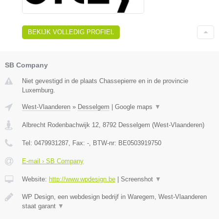
BEKIJK VOLLEDIG PROFIEL
SB Company
Niet gevestigd in de plaats Chassepierre en in de provincie
Luxemburg.
West-Vlaanderen
»
Desselgem
|
Google maps
▼
Albrecht Rodenbachwijk 12
,
8792
Desselgem
(
West-Vlaanderen
)
Tel:
0479931287
, Fax:
-
, BTW-nr:
BE0503919750
E-mail › SB Company
Website:
http://www.wpdesign.be
|
Screenshot
▼
WP Design, een webdesign bedrijf in Waregem, West-Vlaanderen
staat garant
▼