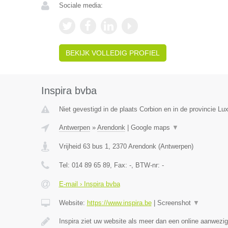
Sociale media:
BEKIJK VOLLEDIG PROFIEL
Inspira bvba
Niet gevestigd in de plaats Corbion en in de provincie L
Antwerpen
»
Arendonk
|
Google maps
▼
Vrijheid 63 bus 1
,
2370
Arendonk
(
Antwerpen
)
Tel:
014 89 65 89
, Fax:
-
, BTW-nr:
-
E-mail › Inspira bvba
Website:
https://www.inspira.be
|
Screenshot
▼
Inspira ziet uw website als meer dan een online aanwezi