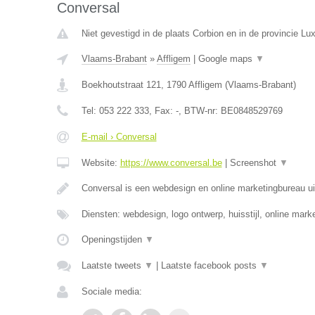
Conversal
Niet gevestigd in de plaats Corbion en in de provincie L
Vlaams-Brabant
»
Affligem
|
Google maps
▼
Boekhoutstraat 121
,
1790
Affligem
(
Vlaams-Brabant
)
Tel:
053 222 333
, Fax:
-
, BTW-nr:
BE0848529769
E-mail › Conversal
Website:
https://www.conversal.be
|
Screenshot
▼
Conversal is een webdesign en online marketingbureau uit
Diensten: webdesign, logo ontwerp, huisstijl, online mar
Openingstijden
▼
Laatste tweets
▼
|
Laatste facebook posts
▼
Sociale media: