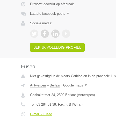
Er wordt gewerkt op afspraak.
Laatste facebook posts
▼
Sociale media:
BEKIJK VOLLEDIG PROFIEL
Fuseo
Niet gevestigd in de plaats Corbion en in de provincie L
Antwerpen
»
Berlaar
|
Google maps
▼
Gasbakstraat 24
,
2590
Berlaar
(
Antwerpen
)
Tel:
03 284 81 39
, Fax:
-
, BTW-nr:
-
E-mail › Fuseo