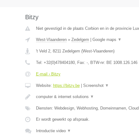
Bitzy
Niet gevestigd in de plaats Corbion en in de provincie L
West-Vlaanderen
»
Zedelgem
|
Google maps
▼
't Veld 2
,
8211
Zedelgem
(
West-Vlaanderen
)
Tel:
+32(0)478404180
, Fax:
-
, BTW-nr:
BE 1008.126.146
E-mail › Bitzy
Website:
https://bitzy.be
|
Screenshot
▼
computer & internet solutions
▼
Diensten: Webdesign, Webhosting, Domeinnamen, Cloud
Er wordt gewerkt op afspraak.
Introductie video
▼