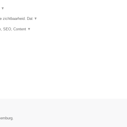
t
▼
e zichtbaarheid. Dat
▼
e, SEO, Content
▼
uxemburg.