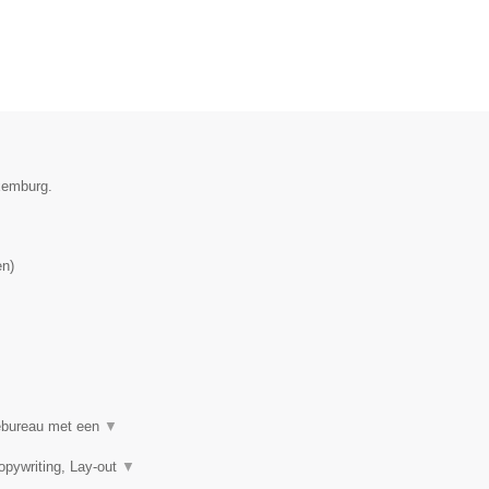
uxemburg.
en
)
mebureau met een
▼
pywriting, Lay-out
▼