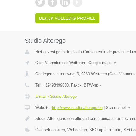
BEKIJK VOLLEDIG PROFIEL
Studio Alterego
Niet gevestigd in de plaats Corbion en in de provincie L
Oost-Vlaanderen
»
Wetteren
|
Google maps
▼
Oordegemsesteenweg, 3
,
9230
Wetteren
(
Oost-Vlaander
Tel:
+32498499630
, Fax:
-
, BTW-nr:
-
E-mail › Studio Alterego
Website:
http://www.studio-alterego.be
|
Screenshot
▼
Studio Alterego is een allround communicatie- en recla
Grafisch ontwerp, Webdesign, SEO optimalisatie, SEO co