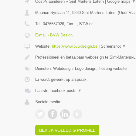
Oost-Vlaanderen
»
Sint Martens Latem
|
Google maps
▼
Maurice Syslaan 11
,
9830
Sint Martens Latem
(
Oost-Vla
Tel:
0476557926
, Fax:
-
, BTW-nr:
-
E-mail › BVW Design
Website:
https://www.bvwdesign.be
|
Screenshot
▼
Professioneel én betaalbaar webdesign te Sint-Martens-
Diensten: Webdesign, Logo design, Hosting website
Er wordt gewerkt op afspraak.
Laatste facebook posts
▼
Sociale media:
BEKIJK VOLLEDIG PROFIEL