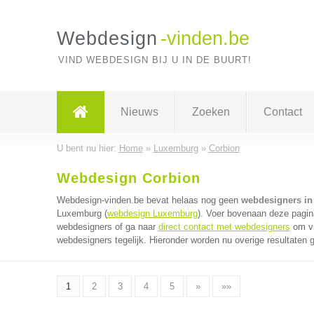
Webdesign
-vinden.be
VIND WEBDESIGN BIJ U IN DE BUURT!
Nieuws
Zoeken
Contact
U bent nu hier:
Home
»
Luxemburg
»
Corbion
Webdesign Corbion
Webdesign-vinden.be bevat helaas nog geen
webdesigners in
Luxemburg (
webdesign Luxemburg
). Voer bovenaan deze pagina
webdesigners of ga naar
direct contact met webdesigners
om vi
webdesigners tegelijk. Hieronder worden nu overige resultaten 
1
2
3
4
5
»
»»