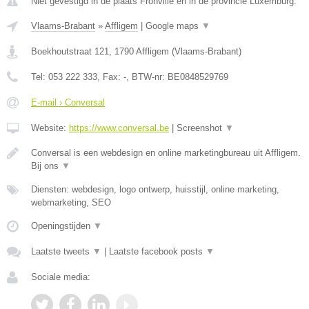
Niet gevestigd in de plaats Fronville en in de provincie Luxemburg.
Vlaams-Brabant
»
Affligem
|
Google maps
▼
Boekhoutstraat 121
,
1790
Affligem
(
Vlaams-Brabant
)
Tel:
053 222 333
, Fax:
-
, BTW-nr:
BE0848529769
E-mail › Conversal
Website:
https://www.conversal.be
|
Screenshot
▼
Conversal is een webdesign en online marketingbureau uit Affligem.
Bij ons
▼
Diensten: webdesign, logo ontwerp, huisstijl, online marketing,
webmarketing, SEO
Openingstijden
▼
Laatste tweets
▼
|
Laatste facebook posts
▼
Sociale media: