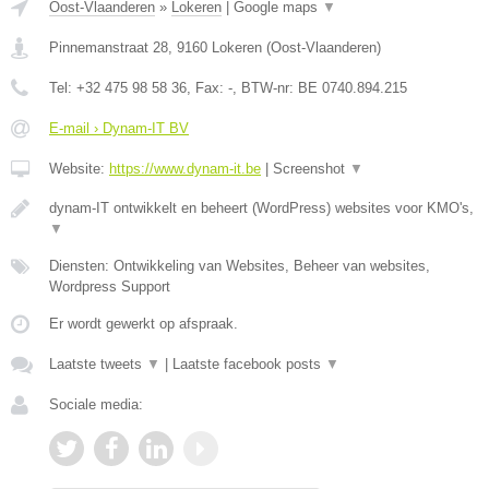
Oost-Vlaanderen
»
Lokeren
|
Google maps
▼
Pinnemanstraat 28
,
9160
Lokeren
(
Oost-Vlaanderen
)
Tel:
+32 475 98 58 36
, Fax:
-
, BTW-nr:
BE 0740.894.215
E-mail › Dynam-IT BV
Website:
https://www.dynam-it.be
|
Screenshot
▼
dynam-IT ontwikkelt en beheert (WordPress) websites voor KMO's,
▼
Diensten: Ontwikkeling van Websites, Beheer van websites,
Wordpress Support
Er wordt gewerkt op afspraak.
Laatste tweets
▼
|
Laatste facebook posts
▼
Sociale media: