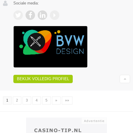
Sociale media:
BEKIJK VOLLEDIG PROFIEL
1
2
3
4
5
»
»»