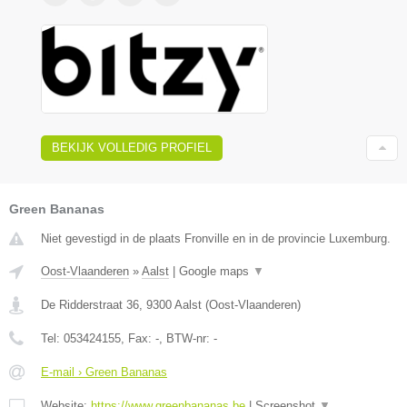
BEKIJK VOLLEDIG PROFIEL
Green Bananas
Niet gevestigd in de plaats Fronville en in de provincie Luxemburg.
Oost-Vlaanderen
»
Aalst
|
Google maps
▼
De Ridderstraat 36
,
9300
Aalst
(
Oost-Vlaanderen
)
Tel:
053424155
, Fax:
-
, BTW-nr:
-
E-mail › Green Bananas
Website:
https://www.greenbananas.be
|
Screenshot
▼