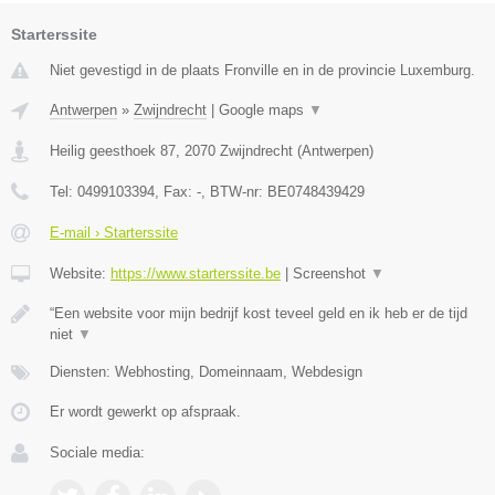
Starterssite
Niet gevestigd in de plaats Fronville en in de provincie Luxemburg.
Antwerpen
»
Zwijndrecht
|
Google maps
▼
Heilig geesthoek 87
,
2070
Zwijndrecht
(
Antwerpen
)
Tel:
0499103394
, Fax:
-
, BTW-nr:
BE0748439429
E-mail › Starterssite
Website:
https://www.starterssite.be
|
Screenshot
▼
“Een website voor mijn bedrijf kost teveel geld en ik heb er de tijd
niet
▼
Diensten: Webhosting, Domeinnaam, Webdesign
Er wordt gewerkt op afspraak.
Sociale media: