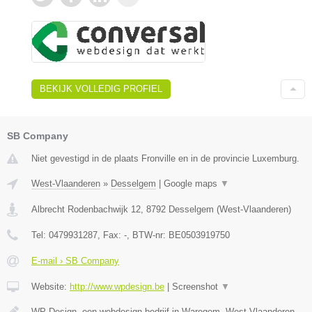
BEKIJK VOLLEDIG PROFIEL
SB Company
Niet gevestigd in de plaats Fronville en in de provincie Luxemburg.
West-Vlaanderen
»
Desselgem
|
Google maps
▼
Albrecht Rodenbachwijk 12
,
8792
Desselgem
(
West-Vlaanderen
)
Tel:
0479931287
, Fax:
-
, BTW-nr:
BE0503919750
E-mail › SB Company
Website:
http://www.wpdesign.be
|
Screenshot
▼
WP Design, een webdesign bedrijf in Waregem, West-Vlaanderen