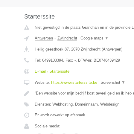
Starterssite
Niet gevestigd in de plaats Grandhan en in de provincie
Antwerpen
»
Zwijndrecht
|
Google maps
▼
Heilig geesthoek 87
,
2070
Zwijndrecht
(
Antwerpen
)
Tel:
0499103394
, Fax:
-
, BTW-nr:
BE0748439429
E-mail › Starterssite
Website:
https://www.starterssite.be
|
Screenshot
▼
“Een website voor mijn bedrijf kost teveel geld en ik heb e
Diensten: Webhosting, Domeinnaam, Webdesign
Er wordt gewerkt op afspraak.
Sociale media: