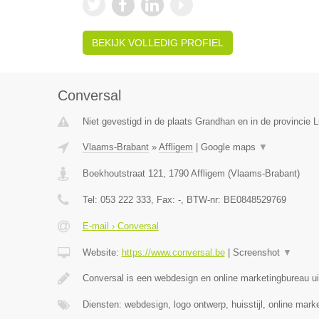
BEKIJK VOLLEDIG PROFIEL
Conversal
Niet gevestigd in de plaats Grandhan en in de provincie
Vlaams-Brabant
»
Affligem
|
Google maps
▼
Boekhoutstraat 121
,
1790
Affligem
(
Vlaams-Brabant
)
Tel:
053 222 333
, Fax:
-
, BTW-nr:
BE0848529769
E-mail › Conversal
Website:
https://www.conversal.be
|
Screenshot
▼
Conversal is een webdesign en online marketingbureau uit
Diensten: webdesign, logo ontwerp, huisstijl, online mar