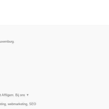
 Luxemburg.
 Affligem. Bij ons
▼
keting, webmarketing, SEO