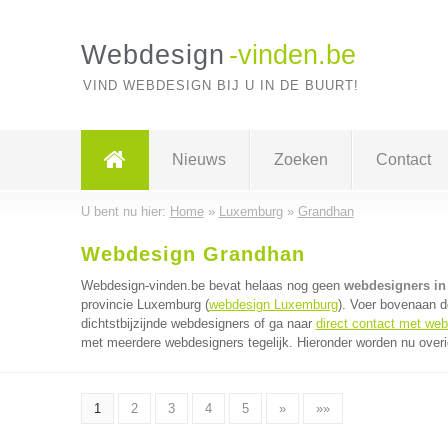
Webdesign
-vinden.be
VIND WEBDESIGN BIJ U IN DE BUURT!
Nieuws
Zoeken
Contact
U bent nu hier:
Home
»
Luxemburg
»
Grandhan
Webdesign Grandhan
Webdesign-vinden.be bevat helaas nog geen
webdesigners in
provincie Luxemburg (
webdesign Luxemburg
). Voer bovenaan d
dichtstbijzijnde webdesigners of ga naar
direct contact met we
met meerdere webdesigners tegelijk. Hieronder worden nu overi
1
2
3
4
5
»
»»