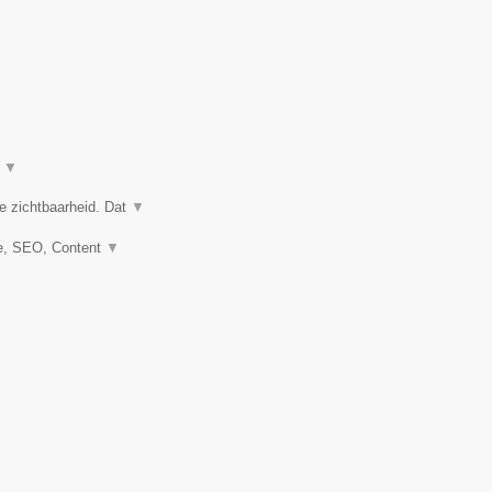
t
▼
e zichtbaarheid. Dat
▼
e, SEO, Content
▼