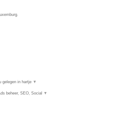
 Luxemburg.
 gelegen in hartje
▼
Ads beheer, SEO, Social
▼