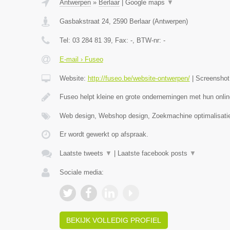
Antwerpen
»
Berlaar
|
Google maps
▼
Gasbakstraat 24
,
2590
Berlaar
(
Antwerpen
)
Tel:
03 284 81 39
, Fax:
-
, BTW-nr:
-
E-mail › Fuseo
Website:
http://fuseo.be/website-ontwerpen/
|
Screensho
Fuseo helpt kleine en grote ondernemingen met hun onlin
Web design, Webshop design, Zoekmachine optimalisati
Er wordt gewerkt op afspraak.
Laatste tweets
▼
|
Laatste facebook posts
▼
Sociale media:
BEKIJK VOLLEDIG PROFIEL