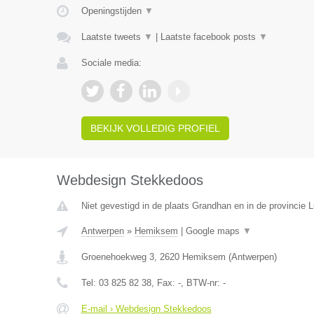
Openingstijden
▼
Laatste tweets
▼
|
Laatste facebook posts
▼
Sociale media:
BEKIJK VOLLEDIG PROFIEL
Webdesign Stekkedoos
Niet gevestigd in de plaats Grandhan en in de provincie
Antwerpen
»
Hemiksem
|
Google maps
▼
Groenehoekweg 3
,
2620
Hemiksem
(
Antwerpen
)
Tel:
03 825 82 38
, Fax:
-
, BTW-nr:
-
E-mail › Webdesign Stekkedoos