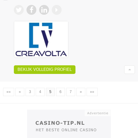
BEKIJK VOLLEDIG PROFIEL
««
«
3
4
5
6
7
»
»»