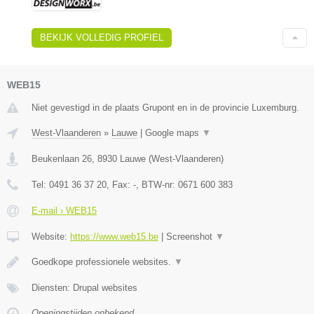
BEKIJK VOLLEDIG PROFIEL
WEB15
Niet gevestigd in de plaats Grupont en in de provincie Luxemburg.
West-Vlaanderen
»
Lauwe
|
Google maps
▼
Beukenlaan 26
,
8930
Lauwe
(
West-Vlaanderen
)
Tel:
0491 36 37 20
, Fax:
-
, BTW-nr:
0671 600 383
E-mail › WEB15
Website:
https://www.web15.be
|
Screenshot
▼
Goedkope professionele websites.
▼
Diensten: Drupal websites
Openingstijden onbekend