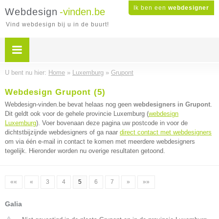
Ik ben een
webdesigner
Webdesign
-vinden.be
Vind webdesign bij u in de buurt!
U bent nu hier:
Home
»
Luxemburg
»
Grupont
Webdesign Grupont (5)
Webdesign-vinden.be bevat helaas nog geen
webdesigners in Grupont
.
Dit geldt ook voor de gehele provincie Luxemburg (
webdesign
Luxemburg
). Voer bovenaan deze pagina uw postcode in voor de
dichtstbijzijnde webdesigners of ga naar
direct contact met webdesigners
om via één e-mail in contact te komen met meerdere webdesigners
tegelijk. Hieronder worden nu overige resultaten getoond.
««
«
3
4
5
6
7
»
»»
Galia