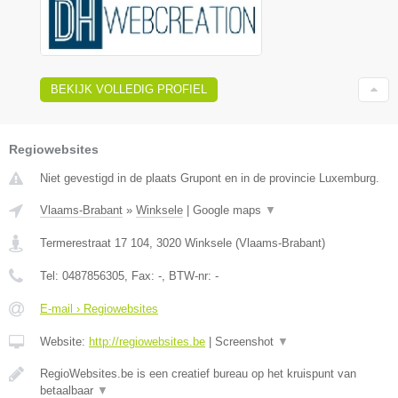
BEKIJK VOLLEDIG PROFIEL
Regiowebsites
Niet gevestigd in de plaats Grupont en in de provincie Luxemburg.
Vlaams-Brabant
»
Winksele
|
Google maps
▼
Termerestraat 17 104
,
3020
Winksele
(
Vlaams-Brabant
)
Tel:
0487856305
, Fax:
-
, BTW-nr:
-
E-mail › Regiowebsites
Website:
http://regiowebsites.be
|
Screenshot
▼
RegioWebsites.be is een creatief bureau op het kruispunt van
betaalbaar
▼