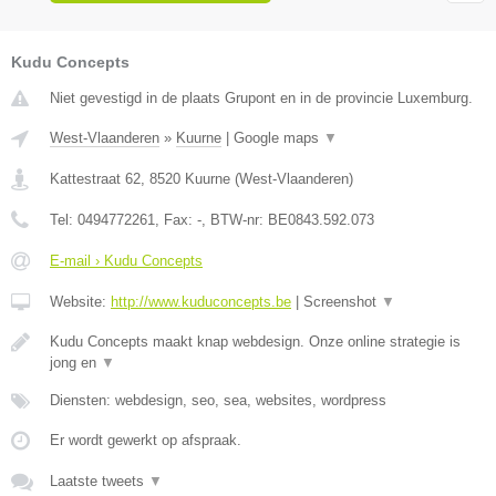
Kudu Concepts
Niet gevestigd in de plaats Grupont en in de provincie Luxemburg.
West-Vlaanderen
»
Kuurne
|
Google maps
▼
Kattestraat 62
,
8520
Kuurne
(
West-Vlaanderen
)
Tel:
0494772261
, Fax:
-
, BTW-nr:
BE0843.592.073
E-mail › Kudu Concepts
Website:
http://www.kuduconcepts.be
|
Screenshot
▼
Kudu Concepts maakt knap webdesign. Onze online strategie is
jong en
▼
Diensten: webdesign, seo, sea, websites, wordpress
Er wordt gewerkt op afspraak.
Laatste tweets
▼