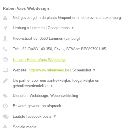
Ruben Vaes Webdesign
Niet gevestigd in de plaats Grupont en in de provincie Luxemburg.
Limburg
»
Lummen
|
Google maps
▼
Nieuwstraat 85
,
3560
Lummen
(
Limburg
)
Tel:
+32 (0)483 140 350
, Fax:
-
, BTW-nr:
BE0897901185
E-mail › Ruben Vaes Webdesign
Website:
http://www.rubenvaes.be
|
Screenshot
▼
Uw partner voor een aantrekkelijke, toegankelijke en
gebruikersvriendelijke
▼
Diensten: Webdesign, Webontwikkeling
Er wordt gewerkt op afspraak.
Laatste facebook posts
▼
Sociale media: