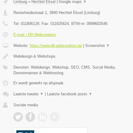
Limburg
»
Hechtel Eksel
|
Google maps
▼
Resterheidestraat 1
,
3940
Hechtel Eksel
(
Limburg
)
Tel:
011806128
, Fax:
011825624
, BTW-nr:
0899602546
E-mail › DH Webcreation
Website:
https://www.dh-webcreation.be
|
Screenshot
▼
Webdesign & Webshops
Diensten: Webdesign, Webshop, SEO, CMS, Social Media,
Domeinnamen & Webhosting
Er wordt gewerkt op afspraak.
Laatste tweets
▼
|
Laatste facebook posts
▼
Sociale media: