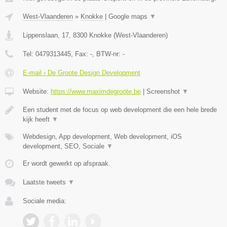
West-Vlaanderen
»
Knokke
|
Google maps
▼
Lippenslaan, 17
,
8300
Knokke
(
West-Vlaanderen
)
Tel:
0479313445
, Fax:
-
, BTW-nr:
-
E-mail › De Groote Design Development
Website:
https://www.maximdegroote.be
|
Screenshot
▼
Een student met de focus op web development die een hele brede
kijk heeft
▼
Webdesign, App development, Web development, iOS
development, SEO, Sociale
▼
Er wordt gewerkt op afspraak.
Laatste tweets
▼
Sociale media: