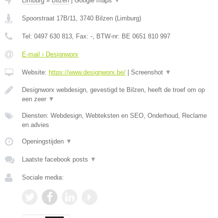
Limburg
»
Bilzen
|
Google maps
▼
Spoorstraat 17B/11
,
3740
Bilzen
(
Limburg
)
Tel:
0497 630 813
, Fax:
-
, BTW-nr:
BE 0651 810 997
E-mail › Designworx
Website:
https://www.designworx.be/
|
Screenshot
▼
Designworx webdesign, gevestigd te Bilzen, heeft de troef om op
een zeer
▼
Diensten: Webdesign, Webteksten en SEO, Onderhoud, Reclame
en advies
Openingstijden
▼
Laatste facebook posts
▼
Sociale media: