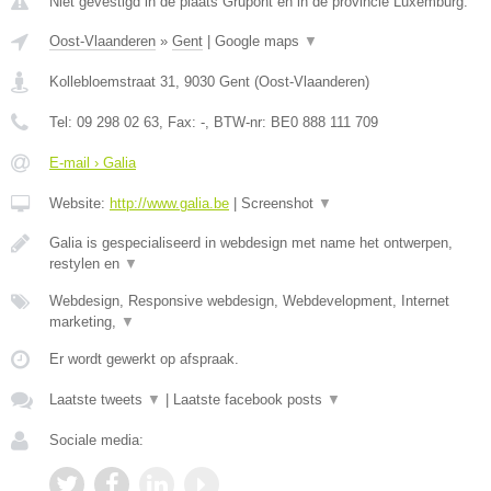
Niet gevestigd in de plaats Grupont en in de provincie Luxemburg.
Oost-Vlaanderen
»
Gent
|
Google maps
▼
Kollebloemstraat 31
,
9030
Gent
(
Oost-Vlaanderen
)
Tel:
09 298 02 63
, Fax:
-
, BTW-nr:
BE0 888 111 709
E-mail › Galia
Website:
http://www.galia.be
|
Screenshot
▼
Galia is gespecialiseerd in webdesign met name het ontwerpen,
restylen en
▼
Webdesign, Responsive webdesign, Webdevelopment, Internet
marketing,
▼
Er wordt gewerkt op afspraak.
Laatste tweets
▼
|
Laatste facebook posts
▼
Sociale media: