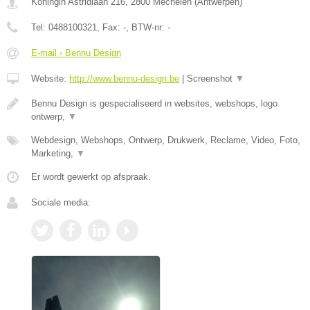
Koningin Astridlaan 216
,
2800
Mechelen
(
Antwerpen
)
Tel:
0488100321
, Fax:
-
, BTW-nr:
-
E-mail › Bennu Design
Website:
http://www.bennu-design.be
|
Screenshot
▼
Bennu Design is gespecialiseerd in websites, webshops, logo
ontwerp,
▼
Webdesign, Webshops, Ontwerp, Drukwerk, Reclame, Video, Foto,
Marketing,
▼
Er wordt gewerkt op afspraak.
Sociale media: