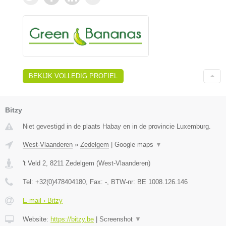
BEKIJK VOLLEDIG PROFIEL
Bitzy
Niet gevestigd in de plaats Habay en in de provincie Luxemburg.
West-Vlaanderen
»
Zedelgem
|
Google maps
▼
't Veld 2
,
8211
Zedelgem
(
West-Vlaanderen
)
Tel:
+32(0)478404180
, Fax:
-
, BTW-nr:
BE 1008.126.146
E-mail › Bitzy
Website:
https://bitzy.be
|
Screenshot
▼