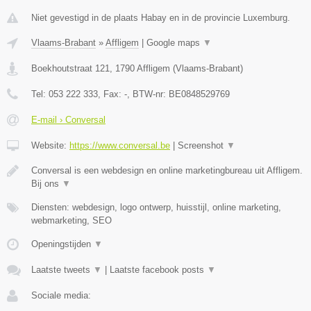
Niet gevestigd in de plaats Habay en in de provincie Luxemburg.
Vlaams-Brabant
»
Affligem
|
Google maps
▼
Boekhoutstraat 121
,
1790
Affligem
(
Vlaams-Brabant
)
Tel:
053 222 333
, Fax:
-
, BTW-nr:
BE0848529769
E-mail › Conversal
Website:
https://www.conversal.be
|
Screenshot
▼
Conversal is een webdesign en online marketingbureau uit Affligem.
Bij ons
▼
Diensten: webdesign, logo ontwerp, huisstijl, online marketing,
webmarketing, SEO
Openingstijden
▼
Laatste tweets
▼
|
Laatste facebook posts
▼
Sociale media: