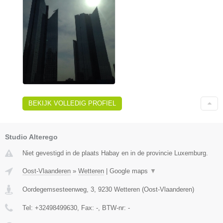
BEKIJK VOLLEDIG PROFIEL
Studio Alterego
Niet gevestigd in de plaats Habay en in de provincie Luxemburg.
Oost-Vlaanderen
»
Wetteren
|
Google maps
▼
Oordegemsesteenweg, 3
,
9230
Wetteren
(
Oost-Vlaanderen
)
Tel:
+32498499630
, Fax:
-
, BTW-nr:
-