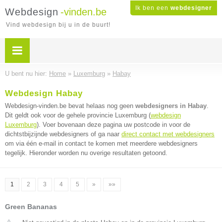
Ik ben een
webdesigner
Webdesign
-vinden.be
Vind webdesign bij u in de buurt!
U bent nu hier:
Home
»
Luxemburg
»
Habay
Webdesign Habay
Webdesign-vinden.be bevat helaas nog geen
webdesigners in Habay
.
Dit geldt ook voor de gehele provincie Luxemburg (
webdesign
Luxemburg
). Voer bovenaan deze pagina uw postcode in voor de
dichtstbijzijnde webdesigners of ga naar
direct contact met webdesigners
om via één e-mail in contact te komen met meerdere webdesigners
tegelijk. Hieronder worden nu overige resultaten getoond.
1
2
3
4
5
»
»»
Green Bananas