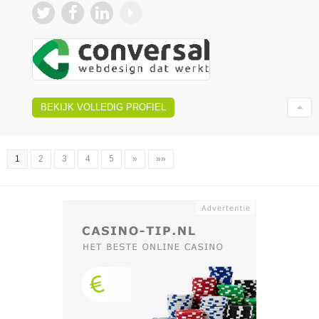
BEKIJK VOLLEDIG PROFIEL
1
2
3
4
5
»
»»