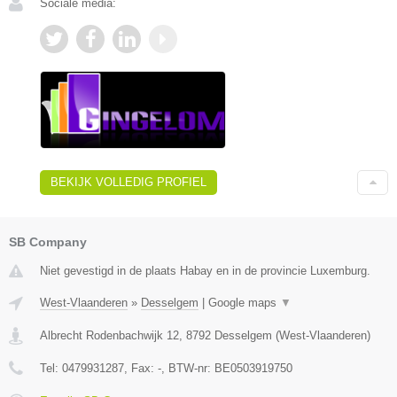
Sociale media:
BEKIJK VOLLEDIG PROFIEL
SB Company
Niet gevestigd in de plaats Habay en in de provincie Luxemburg.
West-Vlaanderen
»
Desselgem
|
Google maps
▼
Albrecht Rodenbachwijk 12
,
8792
Desselgem
(
West-Vlaanderen
)
Tel:
0479931287
, Fax:
-
, BTW-nr:
BE0503919750