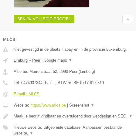
BEKIJK VOLLEDIG PROFIEL
MLCS
Niet gevestigd in de plaats Habay en in de provincie Luxemburg.
Limburg
»
Peer
|
Google maps
▼
Albertus Morrenstraat 52
,
3990
Peer
(
Limburg
)
Tel:
0474937344
, Fax:
-
, BTW-nr:
BE 0717.817.519
E-mail › MLCS
Website:
https://www.mlcs.be
|
Screenshot
▼
Maak je bedrijf vindbaar en overtuigend door webdesign en SEO.
▼
Nieuwe website, Uitgebreide database, Aanpassen bestaande
website,
▼