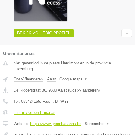
BEKIJK VOLLEDIG PROFIEL
Green Bananas
Niet gevestigd in de plaats Hargimont en in de provincie
Luxemburg.
Oost-Vlaanderen
»
Aalst
|
Google maps
▼
De Ridderstraat 36
,
9300
Aalst
(
Oost-Vlaanderen
)
Tel:
053424155
, Fax:
-
, BTW-nr:
-
E-mail › Green Bananas
Website:
https://www.greenbananas.be
|
Screenshot
▼
Green Bananas is een marketing en communicatie bureau gelegen