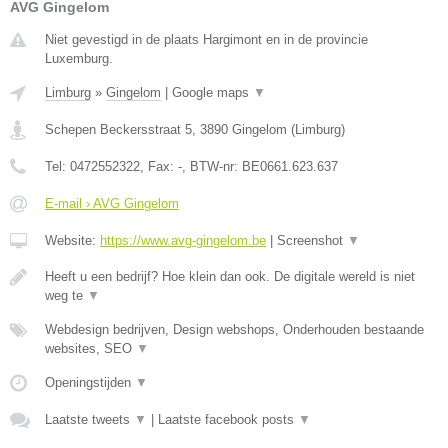
AVG Gingelom
Niet gevestigd in de plaats Hargimont en in de provincie
Luxemburg.
Limburg
»
Gingelom
|
Google maps
▼
Schepen Beckersstraat 5
,
3890
Gingelom
(
Limburg
)
Tel:
0472552322
, Fax:
-
, BTW-nr:
BE0661.623.637
E-mail › AVG Gingelom
Website:
https://www.avg-gingelom.be
|
Screenshot
▼
Heeft u een bedrijf? Hoe klein dan ook. De digitale wereld is niet
weg te
▼
Webdesign bedrijven, Design webshops, Onderhouden bestaande
websites, SEO
▼
Openingstijden
▼
Laatste tweets
▼
|
Laatste facebook posts
▼