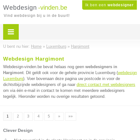
Ik ben een
webdesigner
Webdesign
-vinden.be
Vind webdesign bij u in de buurt!
U bent nu hier:
Home
»
Luxemburg
»
Hargimont
Webdesign Hargimont
Webdesign-vinden.be bevat helaas nog geen
webdesigners in
Hargimont
. Dit geldt ook voor de gehele provincie Luxemburg (
webdesign
Luxemburg
). Voer bovenaan deze pagina uw postcode in voor de
dichtstbijzijnde webdesigners of ga naar
direct contact met webdesigners
om via één e-mail in contact te komen met meerdere webdesigners
tegelijk. Hieronder worden nu overige resultaten getoond.
1
2
3
4
5
»
»»
Clever Design