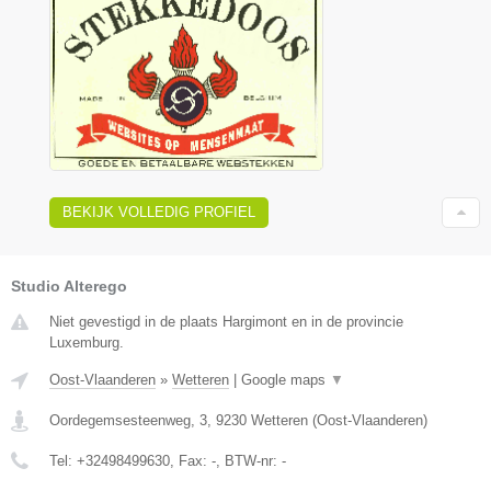
BEKIJK VOLLEDIG PROFIEL
Studio Alterego
Niet gevestigd in de plaats Hargimont en in de provincie
Luxemburg.
Oost-Vlaanderen
»
Wetteren
|
Google maps
▼
Oordegemsesteenweg, 3
,
9230
Wetteren
(
Oost-Vlaanderen
)
Tel:
+32498499630
, Fax:
-
, BTW-nr:
-