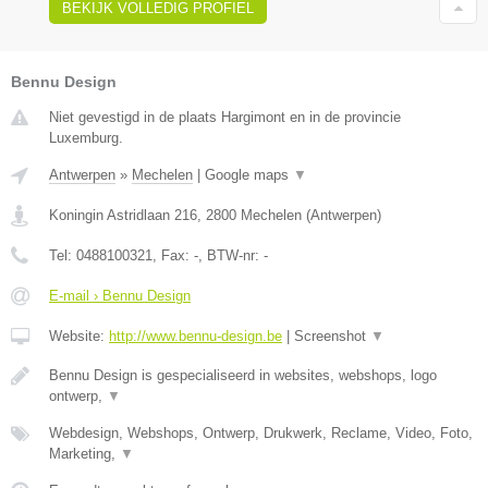
BEKIJK VOLLEDIG PROFIEL
Bennu Design
Niet gevestigd in de plaats Hargimont en in de provincie
Luxemburg.
Antwerpen
»
Mechelen
|
Google maps
▼
Koningin Astridlaan 216
,
2800
Mechelen
(
Antwerpen
)
Tel:
0488100321
, Fax:
-
, BTW-nr:
-
E-mail › Bennu Design
Website:
http://www.bennu-design.be
|
Screenshot
▼
Bennu Design is gespecialiseerd in websites, webshops, logo
ontwerp,
▼
Webdesign, Webshops, Ontwerp, Drukwerk, Reclame, Video, Foto,
Marketing,
▼