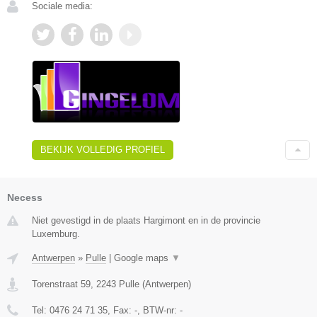
Sociale media:
BEKIJK VOLLEDIG PROFIEL
Necess
Niet gevestigd in de plaats Hargimont en in de provincie
Luxemburg.
Antwerpen
»
Pulle
|
Google maps
▼
Torenstraat 59
,
2243
Pulle
(
Antwerpen
)
Tel:
0476 24 71 35
, Fax:
-
, BTW-nr:
-