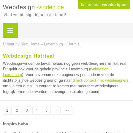
Ik ben een
webdesigner
Webdesign
-vinden.be
Vind webdesign bij u in de buurt!
U bent nu hier:
Home
»
Luxemburg
»
Hatrival
Webdesign Hatrival
Webdesign-vinden.be bevat helaas nog geen
webdesigners in Hatrival
.
Dit geldt ook voor de gehele provincie Luxemburg (
webdesign
Luxemburg
). Voer bovenaan deze pagina uw postcode in voor de
dichtstbijzijnde webdesigners of ga naar
direct contact met webdesigners
om via één e-mail in contact te komen met meerdere webdesigners
tegelijk. Hieronder worden nu overige resultaten getoond.
1
2
3
4
5
»
»»
Inspira bvba