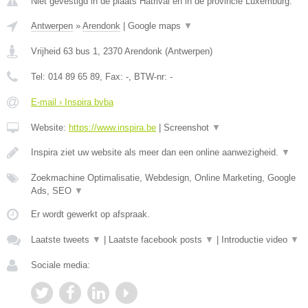
Niet gevestigd in de plaats Hatrival en in de provincie Luxemburg.
Antwerpen
»
Arendonk
|
Google maps
▼
Vrijheid 63 bus 1
,
2370
Arendonk
(
Antwerpen
)
Tel:
014 89 65 89
, Fax:
-
, BTW-nr:
-
E-mail › Inspira bvba
Website:
https://www.inspira.be
|
Screenshot
▼
Inspira ziet uw website als meer dan een online aanwezigheid.
▼
Zoekmachine Optimalisatie, Webdesign, Online Marketing, Google
Ads, SEO
▼
Er wordt gewerkt op afspraak.
Laatste tweets
▼
|
Laatste facebook posts
▼
|
Introductie video
▼
Sociale media: