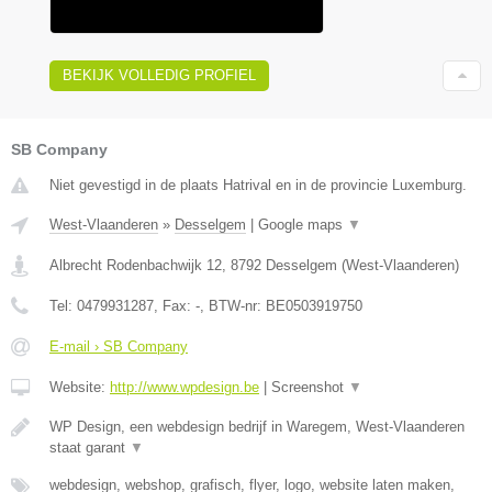
BEKIJK VOLLEDIG PROFIEL
SB Company
Niet gevestigd in de plaats Hatrival en in de provincie Luxemburg.
West-Vlaanderen
»
Desselgem
|
Google maps
▼
Albrecht Rodenbachwijk 12
,
8792
Desselgem
(
West-Vlaanderen
)
Tel:
0479931287
, Fax:
-
, BTW-nr:
BE0503919750
E-mail › SB Company
Website:
http://www.wpdesign.be
|
Screenshot
▼
WP Design, een webdesign bedrijf in Waregem, West-Vlaanderen
staat garant
▼
webdesign, webshop, grafisch, flyer, logo, website laten maken,