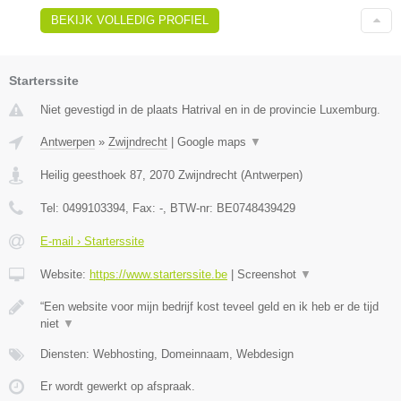
BEKIJK VOLLEDIG PROFIEL
Starterssite
Niet gevestigd in de plaats Hatrival en in de provincie Luxemburg.
Antwerpen
»
Zwijndrecht
|
Google maps
▼
Heilig geesthoek 87
,
2070
Zwijndrecht
(
Antwerpen
)
Tel:
0499103394
, Fax:
-
, BTW-nr:
BE0748439429
E-mail › Starterssite
Website:
https://www.starterssite.be
|
Screenshot
▼
“Een website voor mijn bedrijf kost teveel geld en ik heb er de tijd
niet
▼
Diensten: Webhosting, Domeinnaam, Webdesign
Er wordt gewerkt op afspraak.