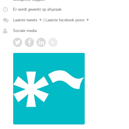
Er wordt gewerkt op afspraak.
Laatste tweets
▼
|
Laatste facebook posts
▼
Sociale media: