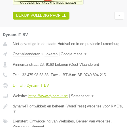
BEKIJK VOLLEDIG PROFIEL
Dynam-IT BV
Niet gevestigd in de plaats Hatrival en in de provincie Luxemburg.
Oost-Vlaanderen
»
Lokeren
|
Google maps
▼
Pinnemanstraat 28
,
9160
Lokeren
(
Oost-Vlaanderen
)
Tel:
+32 475 98 58 36
, Fax:
-
, BTW-nr:
BE 0740.894.215
E-mail › Dynam-IT BV
Website:
https://www.dynam-it.be
|
Screenshot
▼
dynam-IT ontwikkelt en beheert (WordPress) websites voor KMO's,
▼
Diensten: Ontwikkeling van Websites, Beheer van websites,
Wordpress Support