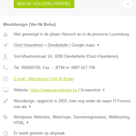
BEKIJK VOLLEDIG PROFIEL
Westdesign (Ver-Ni Bvba)
Niet gevestigd in de plaats Heinsch en in de provincie Luxemburg.
Oost-Vlaanderen
»
Denderbelle
|
Google maps
▼
Sint-Maartenstraat 1A
,
9280
Denderbelle
(
Oost-Vlaanderen
)
Tel:
059445705
, Fax:
-
, BTW-nr:
0897.617.709
E-mail › Westdesign (Ver-Ni Bvba)
Website:
https://www.westdesign.be
|
Screenshot
▼
Westdesign, opgericht in 2003, toen nog onder de naam IT-Forums
met als
▼
Wordpress Websites, Webshops, Domeinregistraties, Webhosting,
HTML
▼
Er wordt gewerkt op afspraak.