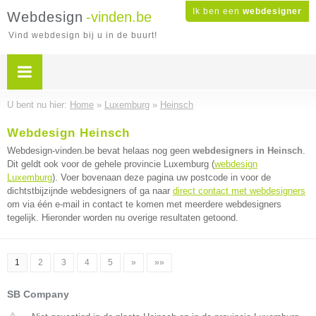
Ik ben een
webdesigner
Webdesign
-vinden.be
Vind webdesign bij u in de buurt!
U bent nu hier:
Home
»
Luxemburg
»
Heinsch
Webdesign Heinsch
Webdesign-vinden.be bevat helaas nog geen
webdesigners in Heinsch
.
Dit geldt ook voor de gehele provincie Luxemburg (
webdesign
Luxemburg
). Voer bovenaan deze pagina uw postcode in voor de
dichtstbijzijnde webdesigners of ga naar
direct contact met webdesigners
om via één e-mail in contact te komen met meerdere webdesigners
tegelijk. Hieronder worden nu overige resultaten getoond.
1
2
3
4
5
»
»»
SB Company