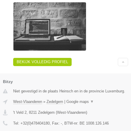
BEKIJK VOLLEDIG PROFIEL
Bitzy
Niet gevestigd in de plaats Heinsch en in de provincie Luxemburg.
West-Vlaanderen
»
Zedelgem
|
Google maps
▼
't Veld 2
,
8211
Zedelgem
(
West-Vlaanderen
)
Tel:
+32(0)478404180
, Fax:
-
, BTW-nr:
BE 1008.126.146