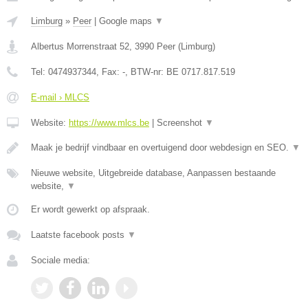
Limburg
»
Peer
|
Google maps
▼
Albertus Morrenstraat 52
,
3990
Peer
(
Limburg
)
Tel:
0474937344
, Fax:
-
, BTW-nr:
BE 0717.817.519
E-mail › MLCS
Website:
https://www.mlcs.be
|
Screenshot
▼
Maak je bedrijf vindbaar en overtuigend door webdesign en SEO.
▼
Nieuwe website, Uitgebreide database, Aanpassen bestaande
website,
▼
Er wordt gewerkt op afspraak.
Laatste facebook posts
▼
Sociale media: