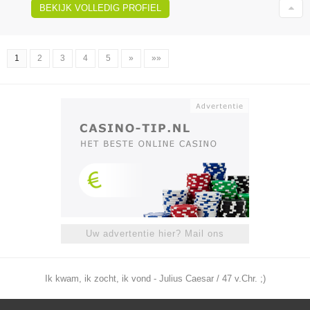
BEKIJK VOLLEDIG PROFIEL
1
2
3
4
5
»
»»
Uw advertentie hier? Mail ons
Ik kwam, ik zocht, ik vond - Julius Caesar / 47 v.Chr. ;)