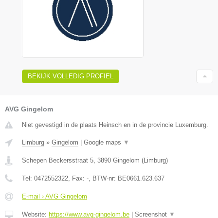
BEKIJK VOLLEDIG PROFIEL
AVG Gingelom
Niet gevestigd in de plaats Heinsch en in de provincie Luxemburg.
Limburg
»
Gingelom
|
Google maps
▼
Schepen Beckersstraat 5
,
3890
Gingelom
(
Limburg
)
Tel:
0472552322
, Fax:
-
, BTW-nr:
BE0661.623.637
E-mail › AVG Gingelom
Website:
https://www.avg-gingelom.be
|
Screenshot
▼