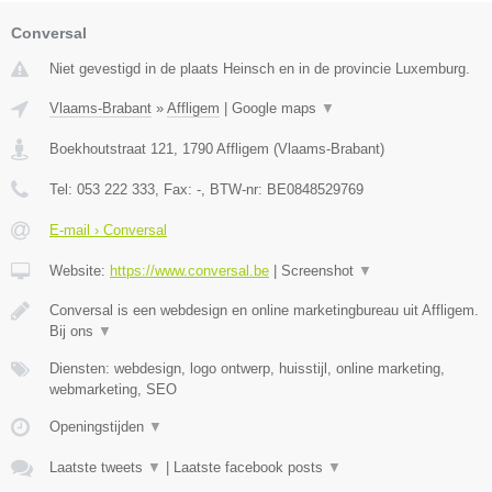
Conversal
Niet gevestigd in de plaats Heinsch en in de provincie Luxemburg.
Vlaams-Brabant
»
Affligem
|
Google maps
▼
Boekhoutstraat 121
,
1790
Affligem
(
Vlaams-Brabant
)
Tel:
053 222 333
, Fax:
-
, BTW-nr:
BE0848529769
E-mail › Conversal
Website:
https://www.conversal.be
|
Screenshot
▼
Conversal is een webdesign en online marketingbureau uit Affligem.
Bij ons
▼
Diensten: webdesign, logo ontwerp, huisstijl, online marketing,
webmarketing, SEO
Openingstijden
▼
Laatste tweets
▼
|
Laatste facebook posts
▼