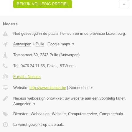
BEKIJK VOLLEDIG PROFIEL
Necess
Niet gevestigd in de plaats Heinsch en in de provincie Luxemburg.
Antwerpen
»
Pulle
|
Google maps
▼
Torenstraat 59
,
2243
Pulle
(
Antwerpen
)
Tel:
0476 24 71 35
, Fax:
-
, BTW-nr:
-
E-mail › Necess
Website:
http://www.necess.be
|
Screenshot
▼
Necess webdesign ontwikkelt uw website aan een voordelig tarief.
Aangezien
▼
Diensten: Webdesign, Website, Computerservice, Computerhulp
Er wordt gewerkt op afspraak.