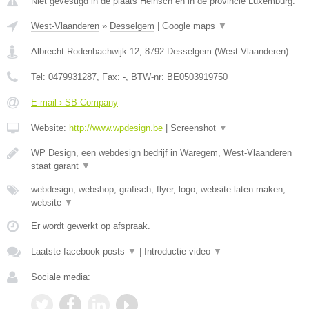
Niet gevestigd in de plaats Heinsch en in de provincie Luxemburg.
West-Vlaanderen
»
Desselgem
|
Google maps
▼
Albrecht Rodenbachwijk 12
,
8792
Desselgem
(
West-Vlaanderen
)
Tel:
0479931287
, Fax:
-
, BTW-nr:
BE0503919750
E-mail › SB Company
Website:
http://www.wpdesign.be
|
Screenshot
▼
WP Design, een webdesign bedrijf in Waregem, West-Vlaanderen
staat garant
▼
webdesign, webshop, grafisch, flyer, logo, website laten maken,
website
▼
Er wordt gewerkt op afspraak.
Laatste facebook posts
▼
|
Introductie video
▼
Sociale media: