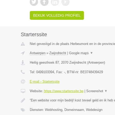
BEKIJK VOLLEDIG PROFIEL
Starterssite
Niet gevestigd in de plaats Herbeumont en in de provinc
Antwerpen
»
Zwijndrecht
|
Google maps
▼
Heilig geesthoek 87
,
2070
Zwijndrecht
(
Antwerpen
)
Tel:
0499103394
, Fax:
-
, BTW-nr:
BE0748439429
E-mail › Starterssite
Website:
https://www.starterssite.be
|
Screenshot
▼
“Een website voor mijn bedrijf kost teveel geld en ik heb e
Diensten: Webhosting, Domeinnaam, Webdesign