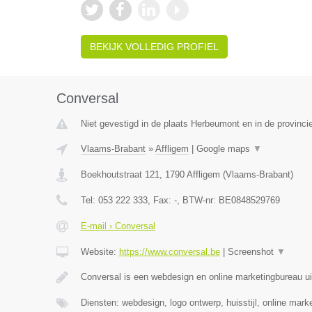
BEKIJK VOLLEDIG PROFIEL
Conversal
Niet gevestigd in de plaats Herbeumont en in de provinc
Vlaams-Brabant
»
Affligem
|
Google maps
▼
Boekhoutstraat 121
,
1790
Affligem
(
Vlaams-Brabant
)
Tel:
053 222 333
, Fax:
-
, BTW-nr:
BE0848529769
E-mail › Conversal
Website:
https://www.conversal.be
|
Screenshot
▼
Conversal is een webdesign en online marketingbureau uit
Diensten: webdesign, logo ontwerp, huisstijl, online mar