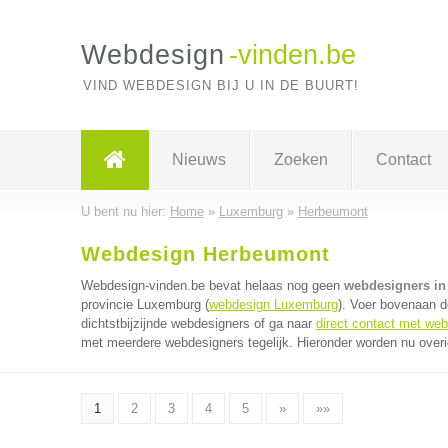
Webdesign
-vinden.be
VIND WEBDESIGN BIJ U IN DE BUURT!
Nieuws
Zoeken
Contact
U bent nu hier:
Home
»
Luxemburg
»
Herbeumont
Webdesign Herbeumont
Webdesign-vinden.be bevat helaas nog geen
webdesigners i
provincie Luxemburg (
webdesign Luxemburg
). Voer bovenaan d
dichtstbijzijnde webdesigners of ga naar
direct contact met we
met meerdere webdesigners tegelijk. Hieronder worden nu overi
1
2
3
4
5
»
»»