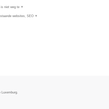
 is niet weg te
▼
estaande websites, SEO
▼
ie Luxemburg.