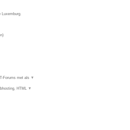
ie Luxemburg.
en
)
IT-Forums met als
▼
ebhosting, HTML
▼