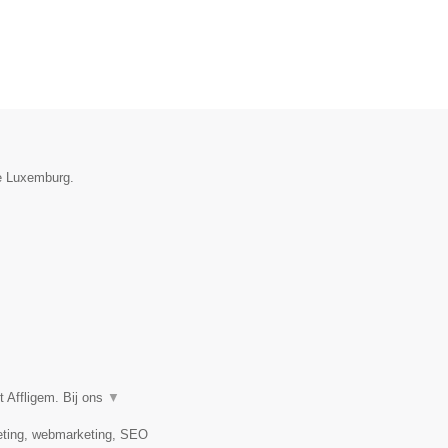
ie Luxemburg.
 Affligem. Bij ons
▼
keting, webmarketing, SEO