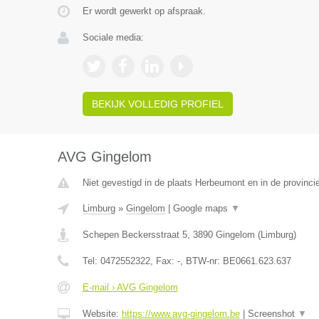
Er wordt gewerkt op afspraak.
Sociale media:
BEKIJK VOLLEDIG PROFIEL
AVG Gingelom
Niet gevestigd in de plaats Herbeumont en in de provinc
Limburg
»
Gingelom
|
Google maps
▼
Schepen Beckersstraat 5
,
3890
Gingelom
(
Limburg
)
Tel:
0472552322
, Fax:
-
, BTW-nr:
BE0661.623.637
E-mail › AVG Gingelom
Website:
https://www.avg-gingelom.be
|
Screenshot
▼