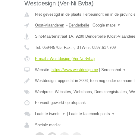
Westdesign (Ver-Ni Bvba)
Niet gevestigd in de plaats Herbeumont en in de provinc
Oost-Vlaanderen
»
Denderbelle
|
Google maps
▼
Sint-Maartenstraat 1A
,
9280
Denderbelle
(
Oost-Vlaander
Tel:
059445705
, Fax:
-
, BTW-nr:
0897.617.709
E-mail › Westdesign (Ver-Ni Bvba)
Website:
https://www.westdesign.be
|
Screenshot
▼
Westdesign, opgericht in 2003, toen nog onder de naam 
Wordpress Websites, Webshops, Domeinregistraties, W
Er wordt gewerkt op afspraak.
Laatste tweets
▼
|
Laatste facebook posts
▼
Sociale media: