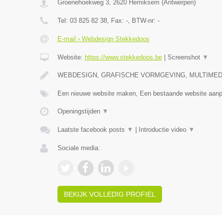
Groenehoekweg 3
,
2620
Hemiksem
(
Antwerpen
)
Tel:
03 825 82 38
, Fax:
-
, BTW-nr:
-
E-mail › Webdesign Stekkedoos
Website:
https://www.stekkedoos.be
|
Screenshot
▼
WEBDESIGN, GRAFISCHE VORMGEVING, MULTIMEDI
Een nieuwe website maken, Een bestaande website aa
Openingstijden
▼
Laatste facebook posts
▼
|
Introductie video
▼
Sociale media:
BEKIJK VOLLEDIG PROFIEL