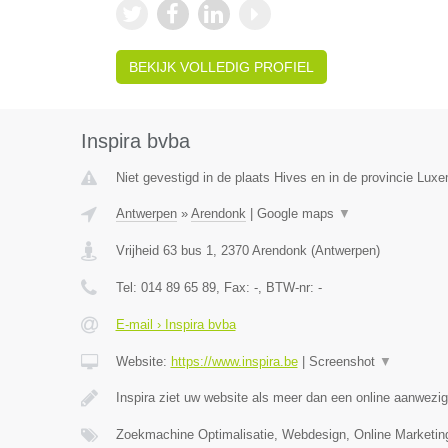
BEKIJK VOLLEDIG PROFIEL
Inspira bvba
Niet gevestigd in de plaats Hives en in de provincie Lux
Antwerpen
»
Arendonk
|
Google maps
▼
Vrijheid 63 bus 1
,
2370
Arendonk
(
Antwerpen
)
Tel:
014 89 65 89
, Fax:
-
, BTW-nr:
-
E-mail › Inspira bvba
Website:
https://www.inspira.be
|
Screenshot
▼
Inspira ziet uw website als meer dan een online aanwezi
Zoekmachine Optimalisatie, Webdesign, Online Marketi