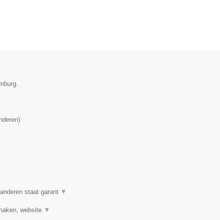
emburg.
nderen
)
anderen staat garant
▼
 maken, website
▼