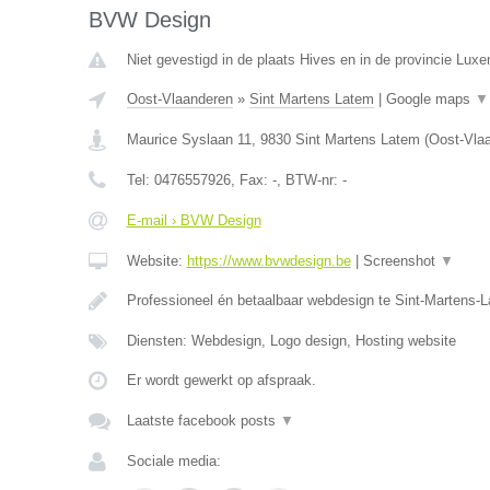
BVW Design
Niet gevestigd in de plaats Hives en in de provincie Lux
Oost-Vlaanderen
»
Sint Martens Latem
|
Google maps
▼
Maurice Syslaan 11
,
9830
Sint Martens Latem
(
Oost-Vla
Tel:
0476557926
, Fax:
-
, BTW-nr:
-
E-mail › BVW Design
Website:
https://www.bvwdesign.be
|
Screenshot
▼
Professioneel én betaalbaar webdesign te Sint-Martens-
Diensten: Webdesign, Logo design, Hosting website
Er wordt gewerkt op afspraak.
Laatste facebook posts
▼
Sociale media: