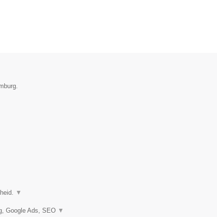
emburg.
gheid.
▼
ng, Google Ads, SEO
▼