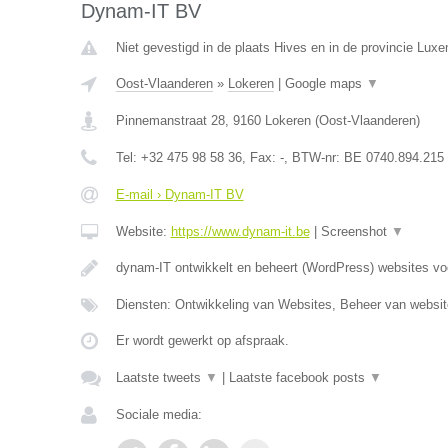
Dynam-IT BV
Niet gevestigd in de plaats Hives en in de provincie Lux
Oost-Vlaanderen
»
Lokeren
|
Google maps
▼
Pinnemanstraat 28
,
9160
Lokeren
(
Oost-Vlaanderen
)
Tel:
+32 475 98 58 36
, Fax:
-
, BTW-nr:
BE 0740.894.215
E-mail › Dynam-IT BV
Website:
https://www.dynam-it.be
|
Screenshot
▼
dynam-IT ontwikkelt en beheert (WordPress) websites v
Diensten: Ontwikkeling van Websites, Beheer van websi
Er wordt gewerkt op afspraak.
Laatste tweets
▼
|
Laatste facebook posts
▼
Sociale media: