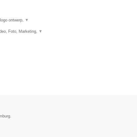
 logo ontwerp,
▼
eo, Foto, Marketing,
▼
emburg.