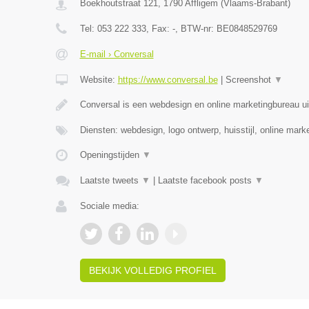
Boekhoutstraat 121
,
1790
Affligem
(
Vlaams-Brabant
)
Tel:
053 222 333
, Fax:
-
, BTW-nr:
BE0848529769
E-mail › Conversal
Website:
https://www.conversal.be
|
Screenshot
▼
Conversal is een webdesign en online marketingbureau uit
Diensten: webdesign, logo ontwerp, huisstijl, online mar
Openingstijden
▼
Laatste tweets
▼
|
Laatste facebook posts
▼
Sociale media:
BEKIJK VOLLEDIG PROFIEL