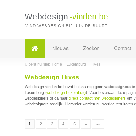
Webdesign
-vinden.be
VIND WEBDESIGN BIJ U IN DE BUURT!
Nieuws
Zoeken
Contact
U bent nu hier:
Home
»
Luxemburg
»
Hives
Webdesign Hives
Webdesign-vinden.be bevat helaas nog geen
webdesigners in
Luxemburg (
webdesign Luxemburg
). Voer bovenaan deze pagina
webdesigners of ga naar
direct contact met webdesigners
om vi
webdesigners tegelijk. Hieronder worden nu overige resultaten 
1
2
3
4
5
»
»»