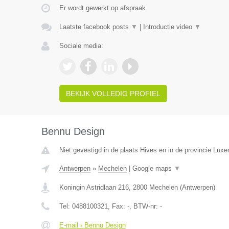
Er wordt gewerkt op afspraak.
Laatste facebook posts
▼
|
Introductie video
▼
Sociale media:
BEKIJK VOLLEDIG PROFIEL
Bennu Design
Niet gevestigd in de plaats Hives en in de provincie Lux
Antwerpen
»
Mechelen
|
Google maps
▼
Koningin Astridlaan 216
,
2800
Mechelen
(
Antwerpen
)
Tel:
0488100321
, Fax:
-
, BTW-nr:
-
E-mail › Bennu Design