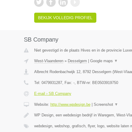
BEKIJK VOLLEDIG PROFIEL
SB Company
Niet gevestigd in de plaats Hives en in de provincie Lux
West-Vlaanderen
»
Desselgem
|
Google maps
▼
Albrecht Rodenbachwijk 12
,
8792
Desselgem
(
West-Vlaa
Tel:
0479931287
, Fax:
-
, BTW-nr:
BE0503919750
E-mail › SB Company
Website:
http://www.wpdesign.be
|
Screenshot
▼
WP Design, een webdesign bedrijf in Waregem, West-Vla
webdesign, webshop, grafisch, flyer, logo, website laten