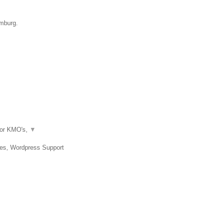
emburg.
oor KMO's,
▼
tes, Wordpress Support