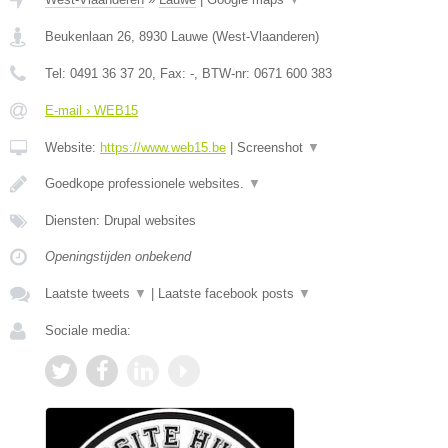
Beukenlaan 26
,
8930
Lauwe
(
West-Vlaanderen
)
Tel:
0491 36 37 20
, Fax:
-
, BTW-nr:
0671 600 383
E-mail › WEB15
Website:
https://www.web15.be
|
Screenshot
▼
Goedkope professionele websites.
▼
Diensten: Drupal websites
Openingstijden onbekend
Laatste tweets
▼
|
Laatste facebook posts
▼
Sociale media: