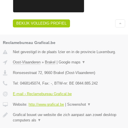
BEKIJK VOLLEDIG PROFIEL
Reclamebureau Grafical.be
Niet gevestigd in de plaats Izier en in de provincie Luxemburg.
Oost-Vlaanderen
»
Brakel
|
Google maps
▼
Ronsesestraat 72
,
9660
Brakel
(
Oost-Vlaanderen
)
Tel:
0468145074
, Fax:
-
, BTW-nr:
BE 0844.885.242
E-mail › Reclamebureau Grafical.be
Website:
http://www.grafical.be
|
Screenshot
▼
Grafical bouwt uw website die zich aanpast aan zowel desktop
computers als
▼