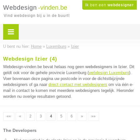
Ik ben een
webdesigner
Webdesign
-vinden.be
Vind webdesign bij u in de buurt!
U bent nu hier:
Home
»
Luxemburg
»
Izier
Webdesign Izier (4)
Webdesign-vinden.be bevat helaas nog geen
webdesigners in Izier
. Dit
geldt ook voor de gehele provincie Luxemburg (
webdesign Luxemburg
).
Voer bovenaan deze pagina uw postcode in voor de dichtstbijzijnde
webdesigners of ga naar
direct contact met webdesigners
om via één e-
mail in contact te komen met meerdere webdesigners tegelijk. Hieronder
worden nu overige resultaten getoond.
««
«
2
3
4
5
6
»
»»
The Developers