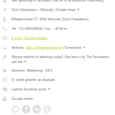
Niet gevestigd in de plaats Izier en in de provincie Luxemburg.
Oost-Vlaanderen
»
Wanzele
|
Google maps
▼
Billegemstraat 57
,
9340
Wanzele
(
Oost-Vlaanderen
)
Tel:
+32 0468195593
, Fax:
-
, BTW-nr:
-
E-mail › The Developers
Website:
https://thedevelopers.be
|
Screenshot
▼
Nieuwe website of wbeshop nodig? Dan bent u bij The Developers
aan het
▼
Diensten: Webdesign, SEO
Er wordt gewerkt op afspraak.
Laatste facebook posts
▼
Sociale media: