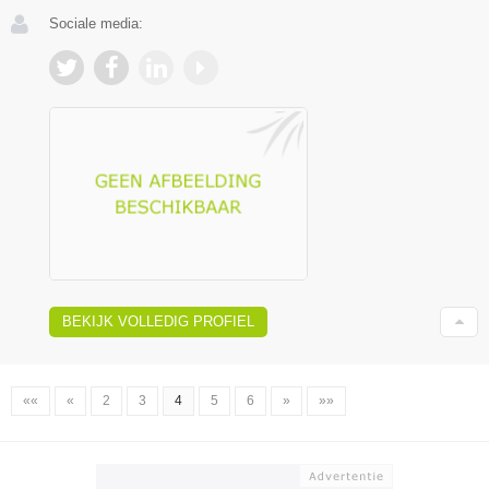
Sociale media:
BEKIJK VOLLEDIG PROFIEL
««
«
2
3
4
5
6
»
»»