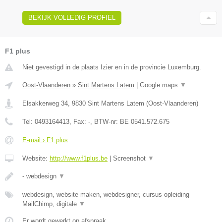
BEKIJK VOLLEDIG PROFIEL
F1 plus
Niet gevestigd in de plaats Izier en in de provincie Luxemburg.
Oost-Vlaanderen
»
Sint Martens Latem
|
Google maps
▼
Elsakkerweg 34
,
9830
Sint Martens Latem
(
Oost-Vlaanderen
)
Tel:
0493164413
, Fax:
-
, BTW-nr:
BE 0541.572.675
E-mail › F1 plus
Website:
http://www.f1plus.be
|
Screenshot
▼
- webdesign
▼
webdesign, website maken, webdesigner, cursus opleiding
MailChimp, digitale
▼
Er wordt gewerkt op afspraak.