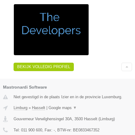
BEKIJK VOLLEDIG PROFIEL
Mastronardi Software
Niet gevestigd in de plaats Izier en in de provincie Luxemburg.
Limburg
»
Hasselt
|
Google maps
▼
Gouverneur Verwilghensingel 30A
,
3500
Hasselt
(
Limburg
)
Tel:
011 900 600
, Fax:
-
, BTW-nr:
BE0833467352