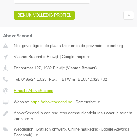
BEKIJK VOLLEDIG PROFIEL
AboveSecond
Niet gevestigd in de plaats Izier en in de provincie Luxemburg.
Vlaams-Brabant
»
Elewijt
|
Google maps
▼
Driesstraat 127
,
1982
Elewijt
(
Vlaams-Brabant
)
Tel:
0495/24.10.23
, Fax:
-
, BTW-nr:
BE0842.328.402
E-mail › AboveSecond
Website:
https://abovesecond.be
|
Screenshot
▼
AboveSecond is een one stop communicatiebureau waar je terecht
kan voor
▼
Webdesign, Grafisch ontwerp, Online marketing (Google Adwords,
Facebook),
▼