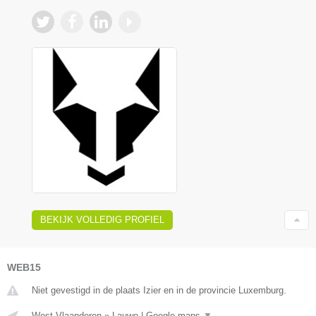
BEKIJK VOLLEDIG PROFIEL
WEB15
Niet gevestigd in de plaats Izier en in de provincie Luxemburg.
West-Vlaanderen
»
Lauwe
|
Google maps
▼