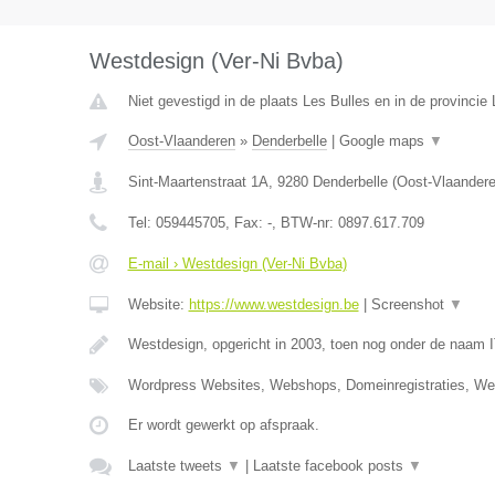
Westdesign (Ver-Ni Bvba)
Niet gevestigd in de plaats Les Bulles en in de provinci
Oost-Vlaanderen
»
Denderbelle
|
Google maps
▼
Sint-Maartenstraat 1A
,
9280
Denderbelle
(
Oost-Vlaander
Tel:
059445705
, Fax:
-
, BTW-nr:
0897.617.709
E-mail › Westdesign (Ver-Ni Bvba)
Website:
https://www.westdesign.be
|
Screenshot
▼
Westdesign, opgericht in 2003, toen nog onder de naam 
Wordpress Websites, Webshops, Domeinregistraties, W
Er wordt gewerkt op afspraak.
Laatste tweets
▼
|
Laatste facebook posts
▼