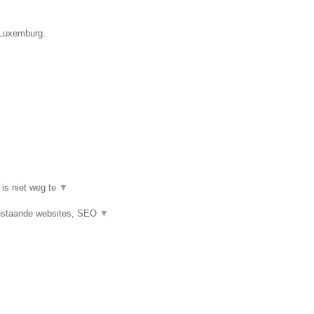
e Luxemburg.
 is niet weg te
▼
estaande websites, SEO
▼