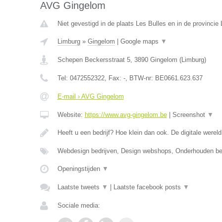
AVG Gingelom
Niet gevestigd in de plaats Les Bulles en in de provinci
Limburg
»
Gingelom
|
Google maps
▼
Schepen Beckersstraat 5
,
3890
Gingelom
(
Limburg
)
Tel:
0472552322
, Fax:
-
, BTW-nr:
BE0661.623.637
E-mail › AVG Gingelom
Website:
https://www.avg-gingelom.be
|
Screenshot
▼
Heeft u een bedrijf? Hoe klein dan ook. De digitale wereld
Webdesign bedrijven, Design webshops, Onderhouden b
Openingstijden
▼
Laatste tweets
▼
|
Laatste facebook posts
▼
Sociale media: