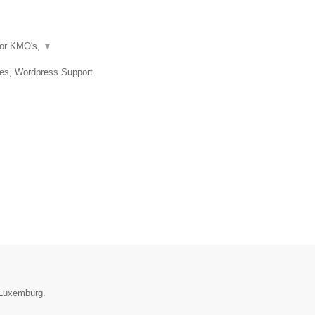
oor KMO's,
▼
tes, Wordpress Support
e Luxemburg.