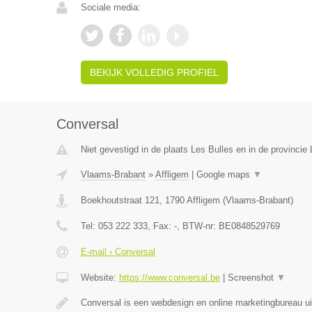
Sociale media:
BEKIJK VOLLEDIG PROFIEL
Conversal
Niet gevestigd in de plaats Les Bulles en in de provinci
Vlaams-Brabant
»
Affligem
|
Google maps
▼
Boekhoutstraat 121
,
1790
Affligem
(
Vlaams-Brabant
)
Tel:
053 222 333
, Fax:
-
, BTW-nr:
BE0848529769
E-mail › Conversal
Website:
https://www.conversal.be
|
Screenshot
▼
Conversal is een webdesign en online marketingbureau uit