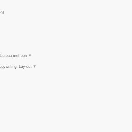
en
)
mebureau met een
▼
pywriting, Lay-out
▼