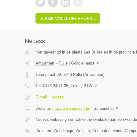
BEKIJK VOLLEDIG PROFIEL
Necess
Niet gevestigd in de plaats Les Bulles en in de provinci
Antwerpen
»
Pulle
|
Google maps
▼
Torenstraat 59
,
2243
Pulle
(
Antwerpen
)
Tel:
0476 24 71 35
, Fax:
-
, BTW-nr:
-
E-mail › Necess
Website:
http://www.necess.be
|
Screenshot
▼
Necess webdesign ontwikkelt uw website aan een voordel
Diensten: Webdesign, Website, Computerservice, Compu