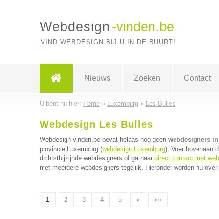
Webdesign
-vinden.be
VIND WEBDESIGN BIJ U IN DE BUURT!
Nieuws
Zoeken
Contact
U bent nu hier:
Home
»
Luxemburg
»
Les Bulles
Webdesign Les Bulles
Webdesign-vinden.be bevat helaas nog geen
webdesigners in
provincie Luxemburg (
webdesign Luxemburg
). Voer bovenaan d
dichtstbijzijnde webdesigners of ga naar
direct contact met we
met meerdere webdesigners tegelijk. Hieronder worden nu overi
1
2
3
4
5
»
»»