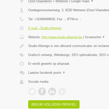
Oost-Vlaanderen
»
Wetteren
|
Google maps
▼
Oordegemsesteenweg, 3
,
9230
Wetteren
(
Oost-Vlaander
Tel:
+32498499630
, Fax:
-
, BTW-nr:
-
E-mail › Studio Alterego
Website:
http://www.studio-alterego.be
|
Screenshot
▼
Studio Alterego is een allround communicatie- en recla
Grafisch ontwerp, Webdesign, SEO optimalisatie, SEO co
Er wordt gewerkt op afspraak.
Laatste facebook posts
▼
Sociale media:
BEKIJK VOLLEDIG PROFIEL