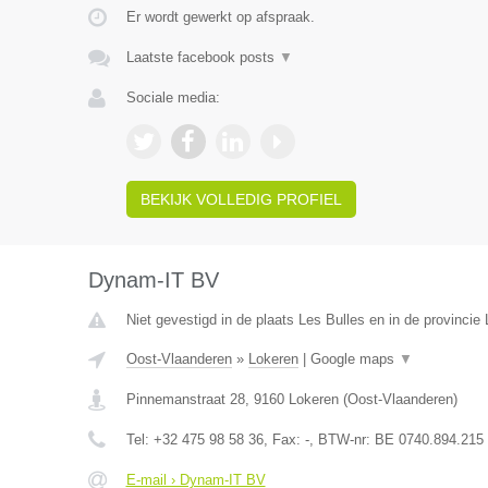
Er wordt gewerkt op afspraak.
Laatste facebook posts
▼
Sociale media:
BEKIJK VOLLEDIG PROFIEL
Dynam-IT BV
Niet gevestigd in de plaats Les Bulles en in de provinci
Oost-Vlaanderen
»
Lokeren
|
Google maps
▼
Pinnemanstraat 28
,
9160
Lokeren
(
Oost-Vlaanderen
)
Tel:
+32 475 98 58 36
, Fax:
-
, BTW-nr:
BE 0740.894.215
E-mail › Dynam-IT BV