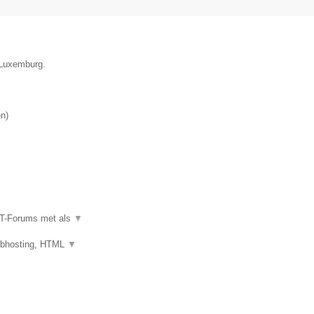
e Luxemburg.
en
)
IT-Forums met als
▼
ebhosting, HTML
▼