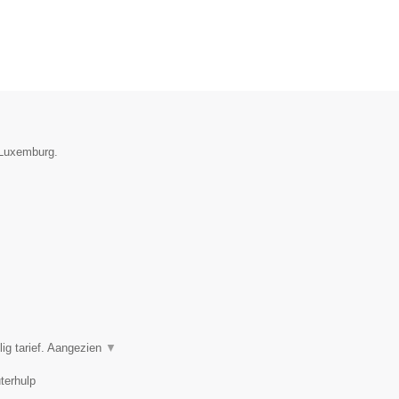
e Luxemburg.
ig tarief. Aangezien
▼
terhulp