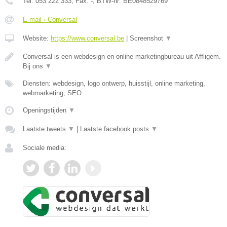
Tel:
053 222 333
, Fax:
-
, BTW-nr:
BE0848529769
E-mail › Conversal
Website:
https://www.conversal.be
|
Screenshot
▼
Conversal is een webdesign en online marketingbureau uit Affligem.
Bij ons
▼
Diensten: webdesign, logo ontwerp, huisstijl, online marketing,
webmarketing, SEO
Openingstijden
▼
Laatste tweets
▼
|
Laatste facebook posts
▼
Sociale media: