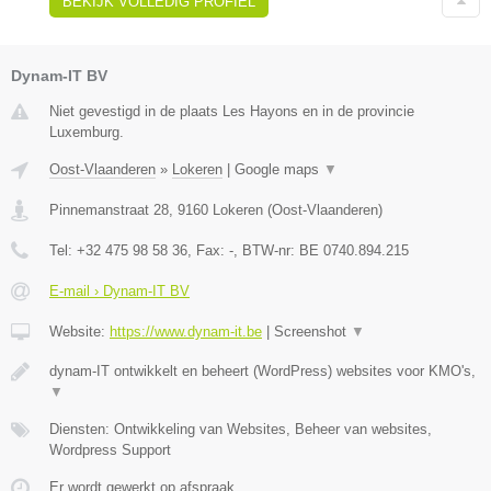
BEKIJK VOLLEDIG PROFIEL
Dynam-IT BV
Niet gevestigd in de plaats Les Hayons en in de provincie
Luxemburg.
Oost-Vlaanderen
»
Lokeren
|
Google maps
▼
Pinnemanstraat 28
,
9160
Lokeren
(
Oost-Vlaanderen
)
Tel:
+32 475 98 58 36
, Fax:
-
, BTW-nr:
BE 0740.894.215
E-mail › Dynam-IT BV
Website:
https://www.dynam-it.be
|
Screenshot
▼
dynam-IT ontwikkelt en beheert (WordPress) websites voor KMO's,
▼
Diensten: Ontwikkeling van Websites, Beheer van websites,
Wordpress Support
Er wordt gewerkt op afspraak.