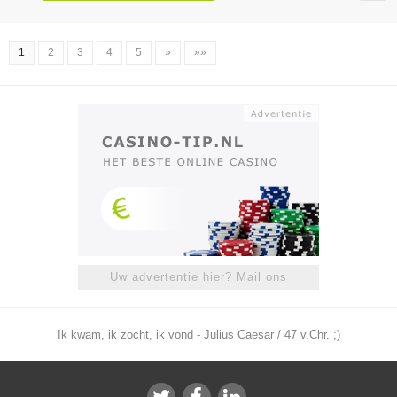
1
2
3
4
5
»
»»
Uw advertentie hier? Mail ons
Ik kwam, ik zocht, ik vond - Julius Caesar / 47 v.Chr. ;)