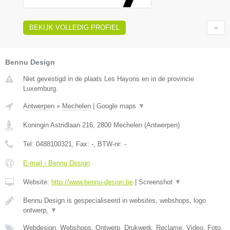
BEKIJK VOLLEDIG PROFIEL
Bennu Design
Niet gevestigd in de plaats Les Hayons en in de provincie
Luxemburg.
Antwerpen
»
Mechelen
|
Google maps
▼
Koningin Astridlaan 216
,
2800
Mechelen
(
Antwerpen
)
Tel:
0488100321
, Fax:
-
, BTW-nr:
-
E-mail › Bennu Design
Website:
http://www.bennu-design.be
|
Screenshot
▼
Bennu Design is gespecialiseerd in websites, webshops, logo
ontwerp,
▼
Webdesign, Webshops, Ontwerp, Drukwerk, Reclame, Video, Foto,