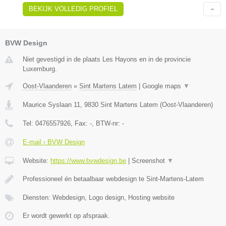
BEKIJK VOLLEDIG PROFIEL
BVW Design
Niet gevestigd in de plaats Les Hayons en in de provincie
Luxemburg.
Oost-Vlaanderen
»
Sint Martens Latem
|
Google maps
▼
Maurice Syslaan 11
,
9830
Sint Martens Latem
(
Oost-Vlaanderen
)
Tel:
0476557926
, Fax:
-
, BTW-nr:
-
E-mail › BVW Design
Website:
https://www.bvwdesign.be
|
Screenshot
▼
Professioneel én betaalbaar webdesign te Sint-Martens-Latem
Diensten: Webdesign, Logo design, Hosting website
Er wordt gewerkt op afspraak.