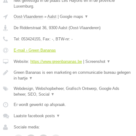
Niet gevestigd in de plaats Les Hayons en in de provincie
Luxemburg.
Oost-Vlaanderen
»
Aalst
|
Google maps
▼
De Ridderstraat 36
,
9300
Aalst
(
Oost-Vlaanderen
)
Tel:
053424155
, Fax:
-
, BTW-nr:
-
E-mail › Green Bananas
Website:
https://www.greenbananas.be
|
Screenshot
▼
Green Bananas is een marketing en communicatie bureau gelegen
in hartje
▼
Webdesign, Webshopbeheer, Grafisch Ontwerp, Google Ads
beheer, SEO, Social
▼
Er wordt gewerkt op afspraak.
Laatste facebook posts
▼
Sociale media: