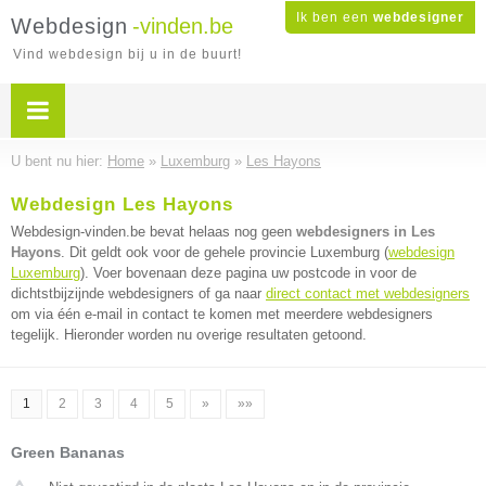
Ik ben een
webdesigner
Webdesign
-vinden.be
Vind webdesign bij u in de buurt!
U bent nu hier:
Home
»
Luxemburg
»
Les Hayons
Webdesign Les Hayons
Webdesign-vinden.be bevat helaas nog geen
webdesigners in Les
Hayons
. Dit geldt ook voor de gehele provincie Luxemburg (
webdesign
Luxemburg
). Voer bovenaan deze pagina uw postcode in voor de
dichtstbijzijnde webdesigners of ga naar
direct contact met webdesigners
om via één e-mail in contact te komen met meerdere webdesigners
tegelijk. Hieronder worden nu overige resultaten getoond.
1
2
3
4
5
»
»»
Green Bananas