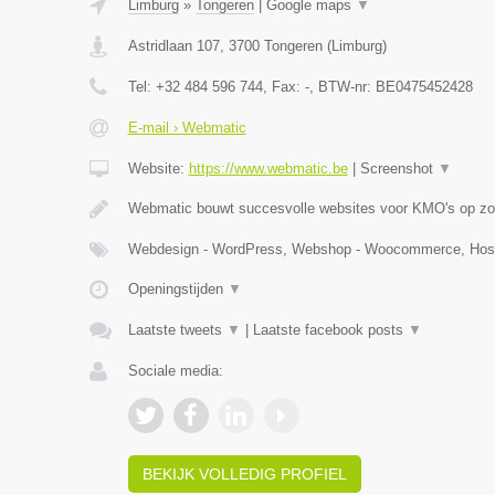
Limburg
»
Tongeren
|
Google maps
▼
Astridlaan 107
,
3700
Tongeren
(
Limburg
)
Tel:
+32 484 596 744
, Fax:
-
, BTW-nr:
BE0475452428
E-mail › Webmatic
Website:
https://www.webmatic.be
|
Screenshot
▼
Webmatic bouwt succesvolle websites voor KMO's op zoe
Webdesign - WordPress, Webshop - Woocommerce, Host
Openingstijden
▼
Laatste tweets
▼
|
Laatste facebook posts
▼
Sociale media:
BEKIJK VOLLEDIG PROFIEL