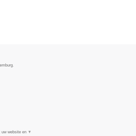
xemburg.
t uw website en
▼