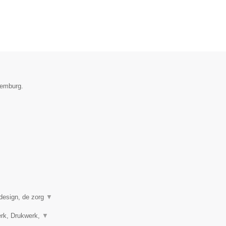
xemburg.
 design, de zorg
▼
erk, Drukwerk,
▼