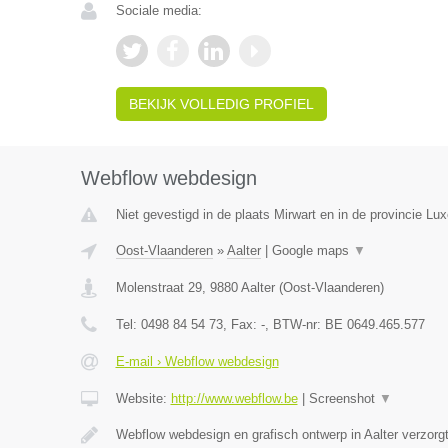
Sociale media:
BEKIJK VOLLEDIG PROFIEL
Webflow webdesign
Niet gevestigd in de plaats Mirwart en in de provincie Lu
Oost-Vlaanderen
»
Aalter
|
Google maps
▼
Molenstraat 29
,
9880
Aalter
(
Oost-Vlaanderen
)
Tel:
0498 84 54 73
, Fax:
-
, BTW-nr:
BE 0649.465.577
E-mail › Webflow webdesign
Website:
http://www.webflow.be
|
Screenshot
▼
Webflow webdesign en grafisch ontwerp in Aalter verzorg