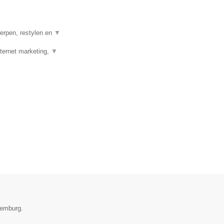
erpen, restylen en
▼
ernet marketing,
▼
xemburg.