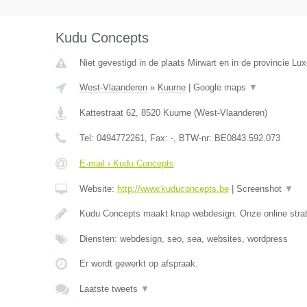
Kudu Concepts
Niet gevestigd in de plaats Mirwart en in de provincie Lu
West-Vlaanderen
»
Kuurne
|
Google maps
▼
Kattestraat 62
,
8520
Kuurne
(
West-Vlaanderen
)
Tel:
0494772261
, Fax:
-
, BTW-nr:
BE0843.592.073
E-mail › Kudu Concepts
Website:
http://www.kuduconcepts.be
|
Screenshot
▼
Kudu Concepts maakt knap webdesign. Onze online strat
Diensten: webdesign, seo, sea, websites, wordpress
Er wordt gewerkt op afspraak.
Laatste tweets
▼