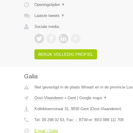
Openingstijden
▼
Laatste tweets
▼
Sociale media:
BEKIJK VOLLEDIG PROFIEL
Galia
Niet gevestigd in de plaats Mirwart en in de provincie Lu
Oost-Vlaanderen
»
Gent
|
Google maps
▼
Kollebloemstraat 31
,
9030
Gent
(
Oost-Vlaanderen
)
Tel:
09 298 02 63
, Fax:
-
, BTW-nr:
BE0 888 111 709
E-mail › Galia