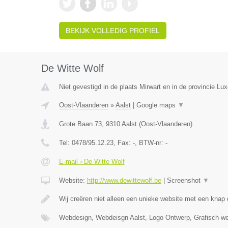
BEKIJK VOLLEDIG PROFIEL
De Witte Wolf
Niet gevestigd in de plaats Mirwart en in de provincie Lu
Oost-Vlaanderen
»
Aalst
|
Google maps
▼
Grote Baan 73
,
9310
Aalst
(
Oost-Vlaanderen
)
Tel:
0478/95.12.23
, Fax:
-
, BTW-nr:
-
E-mail › De Witte Wolf
Website:
http://www.dewittewolf.be
|
Screenshot
▼
Wij creëren niet alleen een unieke website met een knap
Webdesign, Webdeisgn Aalst, Logo Ontwerp, Grafisch w