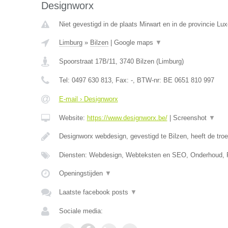
Designworx
Niet gevestigd in de plaats Mirwart en in de provincie Lu
Limburg
»
Bilzen
|
Google maps
▼
Spoorstraat 17B/11
,
3740
Bilzen
(
Limburg
)
Tel:
0497 630 813
, Fax:
-
, BTW-nr:
BE 0651 810 997
E-mail › Designworx
Website:
https://www.designworx.be/
|
Screenshot
▼
Designworx webdesign, gevestigd te Bilzen, heeft de tro
Diensten: Webdesign, Webteksten en SEO, Onderhoud, 
Openingstijden
▼
Laatste facebook posts
▼
Sociale media: