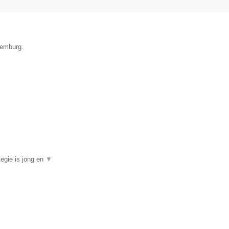
xemburg.
egie is jong en
▼