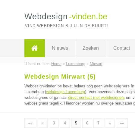
Webdesign
-vinden.be
VIND WEBDESIGN BIJ U IN DE BUURT!
Nieuws
Zoeken
Contact
U bent nu hier:
Home
»
Luxemburg
»
Mirwart
Webdesign Mirwart (5)
Webdesign-vinden.be bevat helaas nog geen
webdesigners in
Luxemburg (
webdesign Luxemburg
). Voer bovenaan deze pagina
webdesigners of ga naar
direct contact met webdesigners
om vi
webdesigners tegelijk. Hieronder worden nu overige resultaten 
««
«
3
4
5
6
7
»
»»