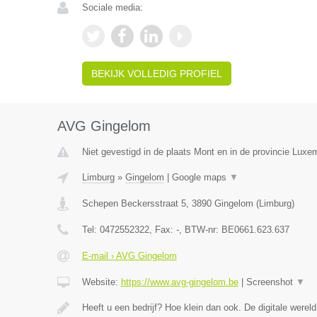
Sociale media:
BEKIJK VOLLEDIG PROFIEL
AVG Gingelom
Niet gevestigd in de plaats Mont en in de provincie Luxe
Limburg
»
Gingelom
|
Google maps
▼
Schepen Beckersstraat 5
,
3890
Gingelom
(
Limburg
)
Tel:
0472552322
, Fax:
-
, BTW-nr:
BE0661.623.637
E-mail › AVG Gingelom
Website:
https://www.avg-gingelom.be
|
Screenshot
▼
Heeft u een bedrijf? Hoe klein dan ook. De digitale wereld