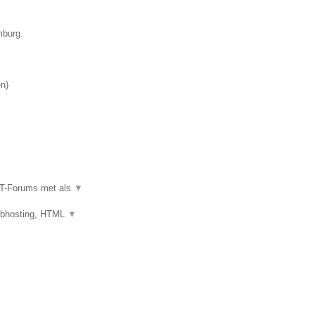
mburg.
en
)
IT-Forums met als
▼
ebhosting, HTML
▼