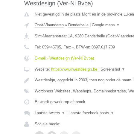
Westdesign (Ver-Ni Bvba)
Niet gevestigd in de plaats Mont en in de provincie Luxe
Oost-Vlaanderen
»
Denderbelle
|
Google maps
▼
Sint-Maartenstraat 1A
,
9280
Denderbelle
(
Oost-Vlaander
Tel:
059445705
, Fax:
-
, BTW-nr:
0897.617.709
E-mail › Westdesign (Ver-Ni Bvba)
Website:
https://www.westdesign.be
|
Screenshot
▼
Westdesign, opgericht in 2003, toen nog onder de naam 
Wordpress Websites, Webshops, Domeinregistraties, W
Er wordt gewerkt op afspraak.
Laatste tweets
▼
|
Laatste facebook posts
▼
Sociale media: