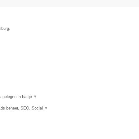
mburg.
 gelegen in hartje
▼
Ads beheer, SEO, Social
▼