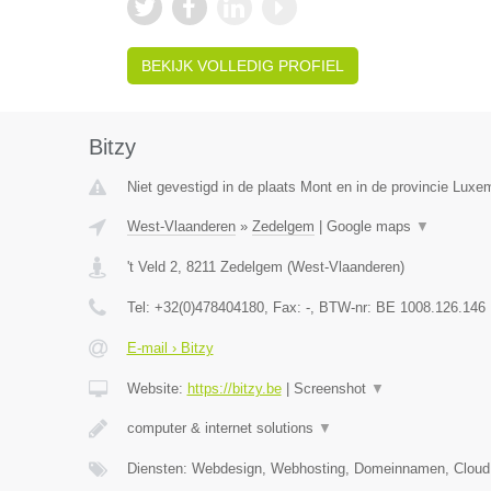
BEKIJK VOLLEDIG PROFIEL
Bitzy
Niet gevestigd in de plaats Mont en in de provincie Luxe
West-Vlaanderen
»
Zedelgem
|
Google maps
▼
't Veld 2
,
8211
Zedelgem
(
West-Vlaanderen
)
Tel:
+32(0)478404180
, Fax:
-
, BTW-nr:
BE 1008.126.146
E-mail › Bitzy
Website:
https://bitzy.be
|
Screenshot
▼
computer & internet solutions
▼
Diensten: Webdesign, Webhosting, Domeinnamen, Cloud