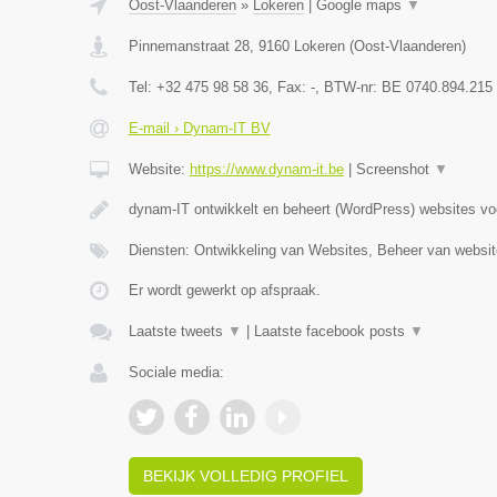
Oost-Vlaanderen
»
Lokeren
|
Google maps
▼
Pinnemanstraat 28
,
9160
Lokeren
(
Oost-Vlaanderen
)
Tel:
+32 475 98 58 36
, Fax:
-
, BTW-nr:
BE 0740.894.215
E-mail › Dynam-IT BV
Website:
https://www.dynam-it.be
|
Screenshot
▼
dynam-IT ontwikkelt en beheert (WordPress) websites v
Diensten: Ontwikkeling van Websites, Beheer van websi
Er wordt gewerkt op afspraak.
Laatste tweets
▼
|
Laatste facebook posts
▼
Sociale media:
BEKIJK VOLLEDIG PROFIEL