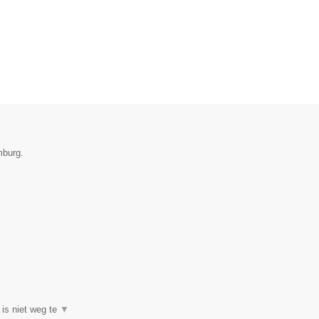
mburg.
 is niet weg te
▼