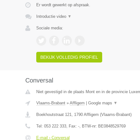
Er wordt gewerkt op afspraak.
Introductie video
▼
Sociale media:
BEKIJK VOLLEDIG PROFIEL
Conversal
Niet gevestigd in de plaats Mont en in de provincie Luxe
Vlaams-Brabant
»
Affligem
|
Google maps
▼
Boekhoutstraat 121
,
1790
Affligem
(
Vlaams-Brabant
)
Tel:
053 222 333
, Fax:
-
, BTW-nr:
BE0848529769
E-mail › Conversal