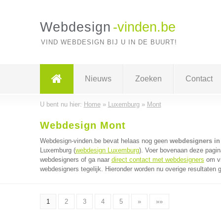
Webdesign
-vinden.be
VIND WEBDESIGN BIJ U IN DE BUURT!
Nieuws
Zoeken
Contact
U bent nu hier:
Home
»
Luxemburg
»
Mont
Webdesign Mont
Webdesign-vinden.be bevat helaas nog geen
webdesigners in
Luxemburg (
webdesign Luxemburg
). Voer bovenaan deze pagina
webdesigners of ga naar
direct contact met webdesigners
om vi
webdesigners tegelijk. Hieronder worden nu overige resultaten 
1
2
3
4
5
»
»»