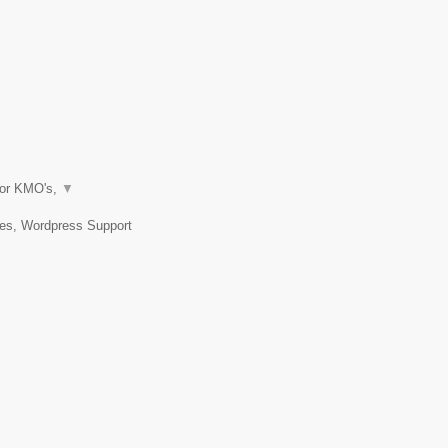
oor KMO's,
▼
tes, Wordpress Support