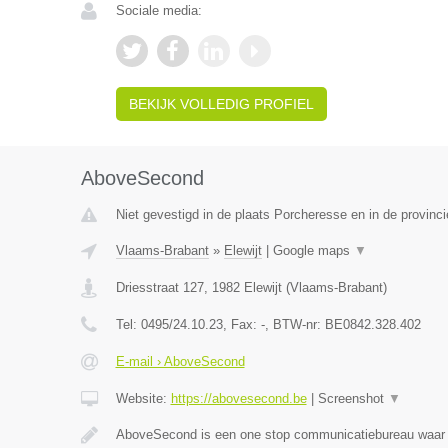
Sociale media:
BEKIJK VOLLEDIG PROFIEL
AboveSecond
Niet gevestigd in de plaats Porcheresse en in de provinc
Vlaams-Brabant
»
Elewijt
|
Google maps
▼
Driesstraat 127
,
1982
Elewijt
(
Vlaams-Brabant
)
Tel:
0495/24.10.23
, Fax:
-
, BTW-nr:
BE0842.328.402
E-mail › AboveSecond
Website:
https://abovesecond.be
|
Screenshot
▼
AboveSecond is een one stop communicatiebureau waar j