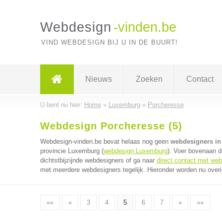
Webdesign
-vinden.be
VIND WEBDESIGN BIJ U IN DE BUURT!
Nieuws
Zoeken
Contact
U bent nu hier:
Home
»
Luxemburg
»
Porcheresse
Webdesign Porcheresse (5)
Webdesign-vinden.be bevat helaas nog geen
webdesigners in
provincie Luxemburg (
webdesign Luxemburg
). Voer bovenaan d
dichtstbijzijnde webdesigners of ga naar
direct contact met we
met meerdere webdesigners tegelijk. Hieronder worden nu overi
««
«
3
4
5
6
7
»
»»