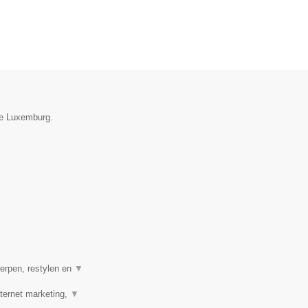
ie Luxemburg.
erpen, restylen en
▼
ernet marketing,
▼