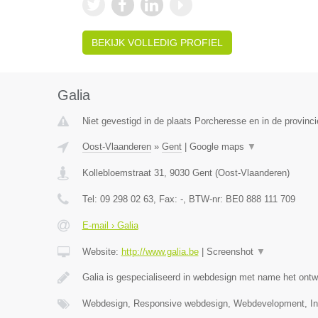
BEKIJK VOLLEDIG PROFIEL
Galia
Niet gevestigd in de plaats Porcheresse en in de provinc
Oost-Vlaanderen
»
Gent
|
Google maps
▼
Kollebloemstraat 31
,
9030
Gent
(
Oost-Vlaanderen
)
Tel:
09 298 02 63
, Fax:
-
, BTW-nr:
BE0 888 111 709
E-mail › Galia
Website:
http://www.galia.be
|
Screenshot
▼
Galia is gespecialiseerd in webdesign met name het ontw
Webdesign, Responsive webdesign, Webdevelopment, Int