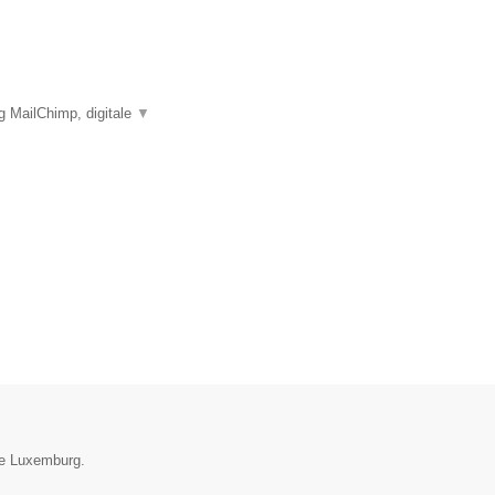
g MailChimp, digitale
▼
ie Luxemburg.