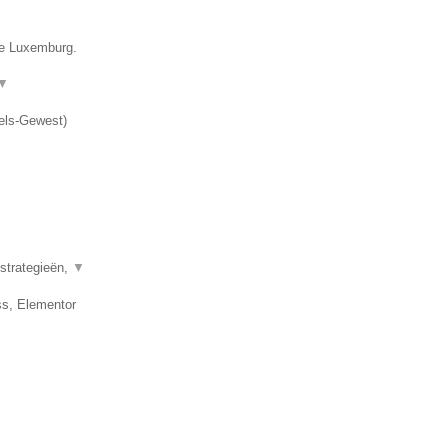
ie Luxemburg.
▼
els-Gewest
)
strategieën,
▼
s, Elementor