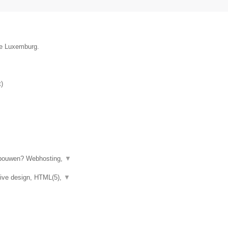
ie Luxemburg.
t
)
e bouwen? Webhosting,
▼
ive design, HTML(5),
▼