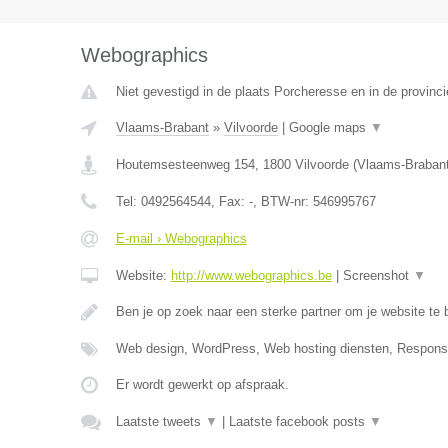
Webographics
Niet gevestigd in de plaats Porcheresse en in de provinc
Vlaams-Brabant
»
Vilvoorde
|
Google maps
▼
Houtemsesteenweg 154
,
1800
Vilvoorde
(
Vlaams-Braban
Tel:
0492564544
, Fax:
-
, BTW-nr:
546995767
E-mail › Webographics
Website:
http://www.webographics.be
|
Screenshot
▼
Ben je op zoek naar een sterke partner om je website t
Web design, WordPress, Web hosting diensten, Respons
Er wordt gewerkt op afspraak.
Laatste tweets
▼
|
Laatste facebook posts
▼