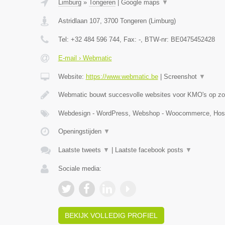
Limburg
»
Tongeren
|
Google maps
▼
Astridlaan 107
,
3700
Tongeren
(
Limburg
)
Tel:
+32 484 596 744
, Fax:
-
, BTW-nr:
BE0475452428
E-mail › Webmatic
Website:
https://www.webmatic.be
|
Screenshot
▼
Webmatic bouwt succesvolle websites voor KMO's op zoe
Webdesign - WordPress, Webshop - Woocommerce, Host
Openingstijden
▼
Laatste tweets
▼
|
Laatste facebook posts
▼
Sociale media:
BEKIJK VOLLEDIG PROFIEL