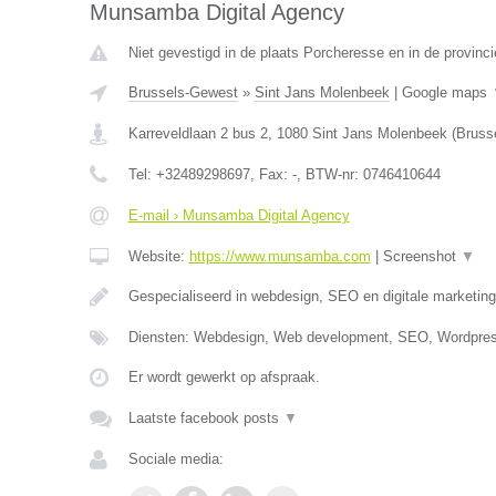
Munsamba Digital Agency
Niet gevestigd in de plaats Porcheresse en in de provinc
Brussels-Gewest
»
Sint Jans Molenbeek
|
Google maps
Karreveldlaan 2 bus 2
,
1080
Sint Jans Molenbeek
(
Bruss
Tel:
+32489298697
, Fax:
-
, BTW-nr:
0746410644
E-mail › Munsamba Digital Agency
Website:
https://www.munsamba.com
|
Screenshot
▼
Gespecialiseerd in webdesign, SEO en digitale marketing
Diensten: Webdesign, Web development, SEO, Wordpres
Er wordt gewerkt op afspraak.
Laatste facebook posts
▼
Sociale media: