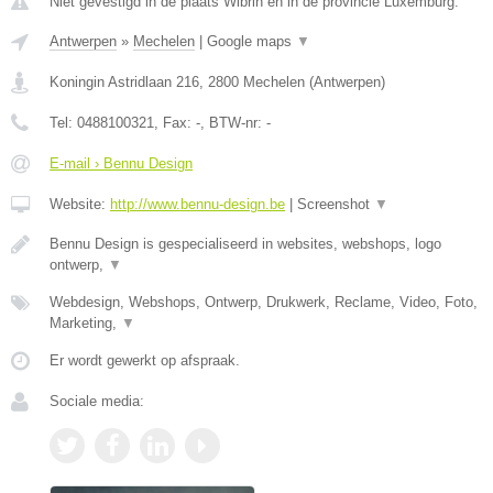
Niet gevestigd in de plaats Wibrin en in de provincie Luxemburg.
Antwerpen
»
Mechelen
|
Google maps
▼
Koningin Astridlaan 216
,
2800
Mechelen
(
Antwerpen
)
Tel:
0488100321
, Fax:
-
, BTW-nr:
-
E-mail › Bennu Design
Website:
http://www.bennu-design.be
|
Screenshot
▼
Bennu Design is gespecialiseerd in websites, webshops, logo
ontwerp,
▼
Webdesign, Webshops, Ontwerp, Drukwerk, Reclame, Video, Foto,
Marketing,
▼
Er wordt gewerkt op afspraak.
Sociale media: