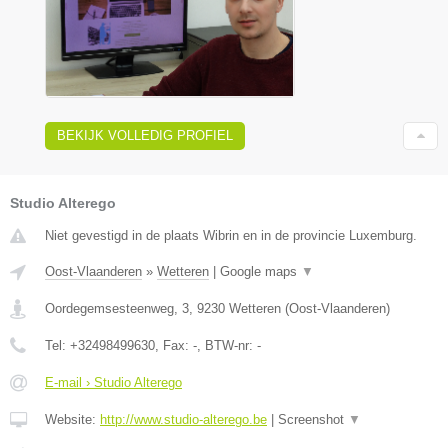
BEKIJK VOLLEDIG PROFIEL
Studio Alterego
Niet gevestigd in de plaats Wibrin en in de provincie Luxemburg.
Oost-Vlaanderen
»
Wetteren
|
Google maps
▼
Oordegemsesteenweg, 3
,
9230
Wetteren
(
Oost-Vlaanderen
)
Tel:
+32498499630
, Fax:
-
, BTW-nr:
-
E-mail › Studio Alterego
Website:
http://www.studio-alterego.be
|
Screenshot
▼