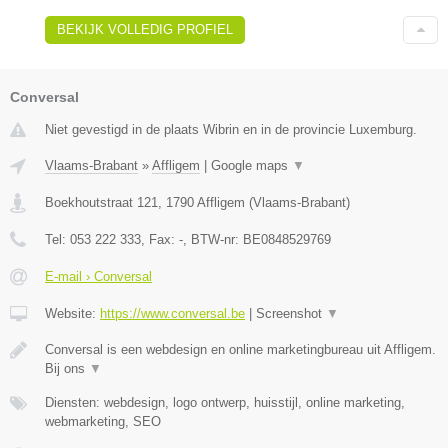
BEKIJK VOLLEDIG PROFIEL
Conversal
Niet gevestigd in de plaats Wibrin en in de provincie Luxemburg.
Vlaams-Brabant
»
Affligem
|
Google maps
▼
Boekhoutstraat 121
,
1790
Affligem
(
Vlaams-Brabant
)
Tel:
053 222 333
, Fax:
-
, BTW-nr:
BE0848529769
E-mail › Conversal
Website:
https://www.conversal.be
|
Screenshot
▼
Conversal is een webdesign en online marketingbureau uit Affligem.
Bij ons
▼
Diensten: webdesign, logo ontwerp, huisstijl, online marketing,
webmarketing, SEO