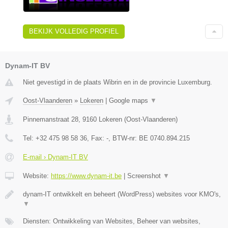
BEKIJK VOLLEDIG PROFIEL
Dynam-IT BV
Niet gevestigd in de plaats Wibrin en in de provincie Luxemburg.
Oost-Vlaanderen
»
Lokeren
|
Google maps
▼
Pinnemanstraat 28
,
9160
Lokeren
(
Oost-Vlaanderen
)
Tel:
+32 475 98 58 36
, Fax:
-
, BTW-nr:
BE 0740.894.215
E-mail › Dynam-IT BV
Website:
https://www.dynam-it.be
|
Screenshot
▼
dynam-IT ontwikkelt en beheert (WordPress) websites voor KMO's,
▼
Diensten: Ontwikkeling van Websites, Beheer van websites,