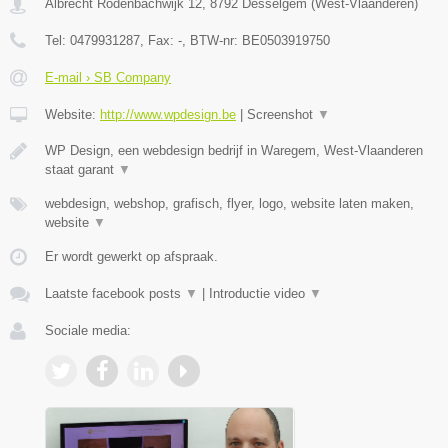
Albrecht Rodenbachwijk 12
,
8792
Desselgem
(
West-Vlaanderen
)
Tel:
0479931287
, Fax:
-
, BTW-nr:
BE0503919750
E-mail › SB Company
Website:
http://www.wpdesign.be
|
Screenshot
▼
WP Design, een webdesign bedrijf in Waregem, West-Vlaanderen
staat garant
▼
webdesign, webshop, grafisch, flyer, logo, website laten maken,
website
▼
Er wordt gewerkt op afspraak.
Laatste facebook posts
▼
|
Introductie video
▼
Sociale media: