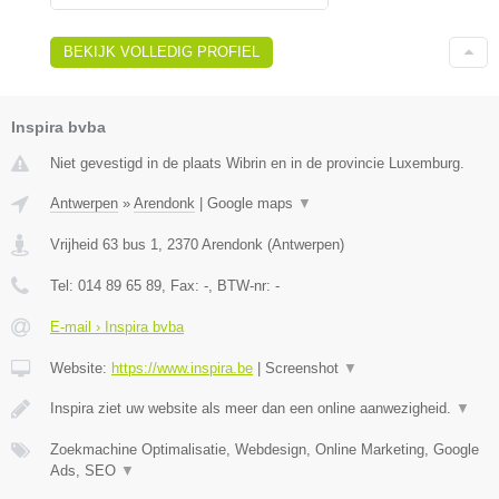
BEKIJK VOLLEDIG PROFIEL
Inspira bvba
Niet gevestigd in de plaats Wibrin en in de provincie Luxemburg.
Antwerpen
»
Arendonk
|
Google maps
▼
Vrijheid 63 bus 1
,
2370
Arendonk
(
Antwerpen
)
Tel:
014 89 65 89
, Fax:
-
, BTW-nr:
-
E-mail › Inspira bvba
Website:
https://www.inspira.be
|
Screenshot
▼
Inspira ziet uw website als meer dan een online aanwezigheid.
▼
Zoekmachine Optimalisatie, Webdesign, Online Marketing, Google
Ads, SEO
▼