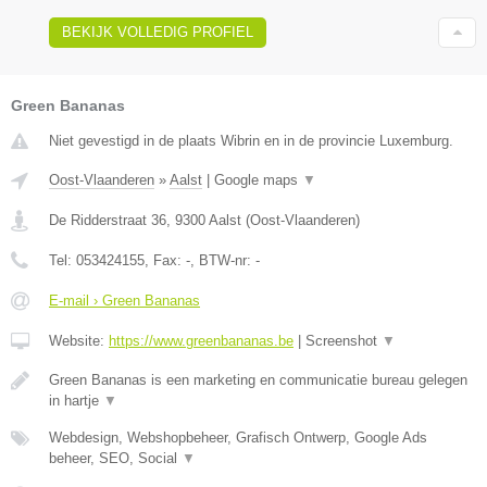
BEKIJK VOLLEDIG PROFIEL
Green Bananas
Niet gevestigd in de plaats Wibrin en in de provincie Luxemburg.
Oost-Vlaanderen
»
Aalst
|
Google maps
▼
De Ridderstraat 36
,
9300
Aalst
(
Oost-Vlaanderen
)
Tel:
053424155
, Fax:
-
, BTW-nr:
-
E-mail › Green Bananas
Website:
https://www.greenbananas.be
|
Screenshot
▼
Green Bananas is een marketing en communicatie bureau gelegen
in hartje
▼
Webdesign, Webshopbeheer, Grafisch Ontwerp, Google Ads
beheer, SEO, Social
▼