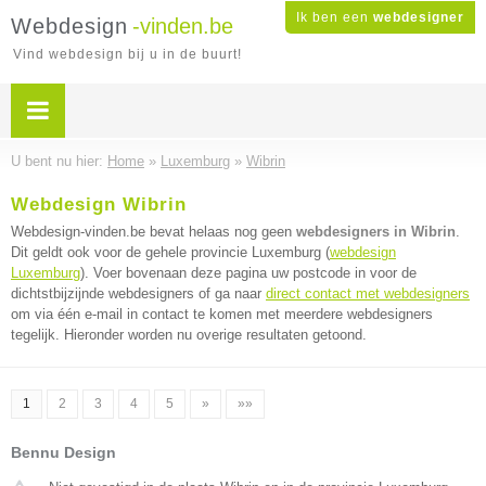
Ik ben een
webdesigner
Webdesign
-vinden.be
Vind webdesign bij u in de buurt!
U bent nu hier:
Home
»
Luxemburg
»
Wibrin
Webdesign Wibrin
Webdesign-vinden.be bevat helaas nog geen
webdesigners in Wibrin
.
Dit geldt ook voor de gehele provincie Luxemburg (
webdesign
Luxemburg
). Voer bovenaan deze pagina uw postcode in voor de
dichtstbijzijnde webdesigners of ga naar
direct contact met webdesigners
om via één e-mail in contact te komen met meerdere webdesigners
tegelijk. Hieronder worden nu overige resultaten getoond.
1
2
3
4
5
»
»»
Bennu Design