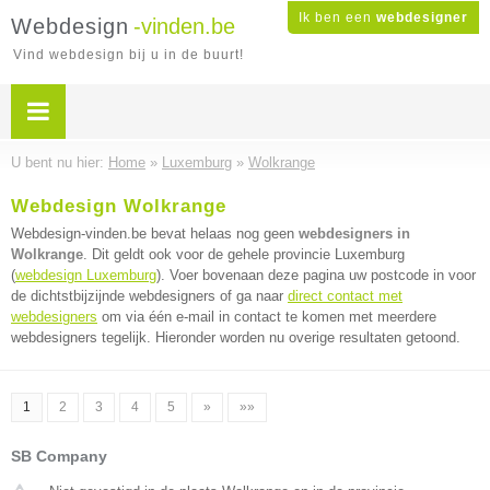
Ik ben een
webdesigner
Webdesign
-vinden.be
Vind webdesign bij u in de buurt!
U bent nu hier:
Home
»
Luxemburg
»
Wolkrange
Webdesign Wolkrange
Webdesign-vinden.be bevat helaas nog geen
webdesigners in
Wolkrange
. Dit geldt ook voor de gehele provincie Luxemburg
(
webdesign Luxemburg
). Voer bovenaan deze pagina uw postcode in voor
de dichtstbijzijnde webdesigners of ga naar
direct contact met
webdesigners
om via één e-mail in contact te komen met meerdere
webdesigners tegelijk. Hieronder worden nu overige resultaten getoond.
1
2
3
4
5
»
»»
SB Company