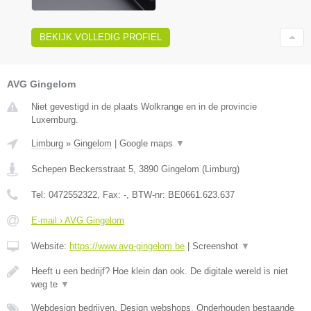
BEKIJK VOLLEDIG PROFIEL
AVG Gingelom
Niet gevestigd in de plaats Wolkrange en in de provincie
Luxemburg.
Limburg
»
Gingelom
|
Google maps
▼
Schepen Beckersstraat 5
,
3890
Gingelom
(
Limburg
)
Tel:
0472552322
, Fax:
-
, BTW-nr:
BE0661.623.637
E-mail › AVG Gingelom
Website:
https://www.avg-gingelom.be
|
Screenshot
▼
Heeft u een bedrijf? Hoe klein dan ook. De digitale wereld is niet
weg te
▼
Webdesign bedrijven, Design webshops, Onderhouden bestaande