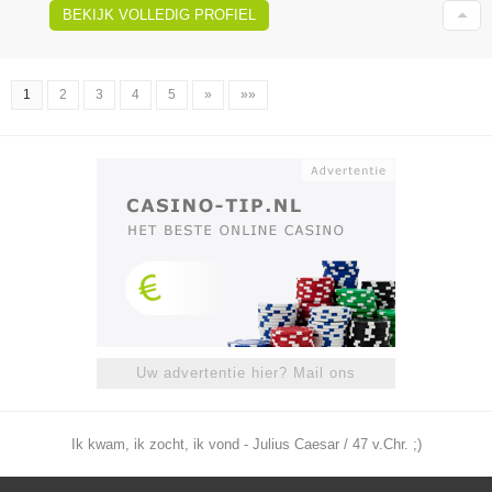
BEKIJK VOLLEDIG PROFIEL
1
2
3
4
5
»
»»
Uw advertentie hier? Mail ons
Ik kwam, ik zocht, ik vond - Julius Caesar / 47 v.Chr. ;)