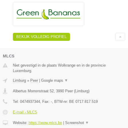
BEKIJK VOLLEDIG PROFIEL
MLCS
Niet gevestigd in de plaats Wolkrange en in de provincie
Luxemburg.
Limburg
»
Peer
|
Google maps
▼
Albertus Morrenstraat 52
,
3990
Peer
(
Limburg
)
Tel:
0474937344
, Fax:
-
, BTW-nr:
BE 0717.817.519
E-mail › MLCS
Website:
https://www.mlcs.be
|
Screenshot
▼