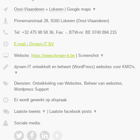
Oost-Vlaanderen
»
Lokeren
|
Google maps
▼
Pinnemanstraat 28
,
9160
Lokeren
(
Oost-Vlaanderen
)
Tel:
+32 475 98 58 36
, Fax:
-
, BTW-nr:
BE 0740.894.215
E-mail › Dynam-IT BV
Website:
https://www.dynam-it.be
|
Screenshot
▼
dynam-IT ontwikkelt en beheert (WordPress) websites voor KMO's,
▼
Diensten: Ontwikkeling van Websites, Beheer van websites,
Wordpress Support
Er wordt gewerkt op afspraak.
Laatste tweets
▼
|
Laatste facebook posts
▼
Sociale media: