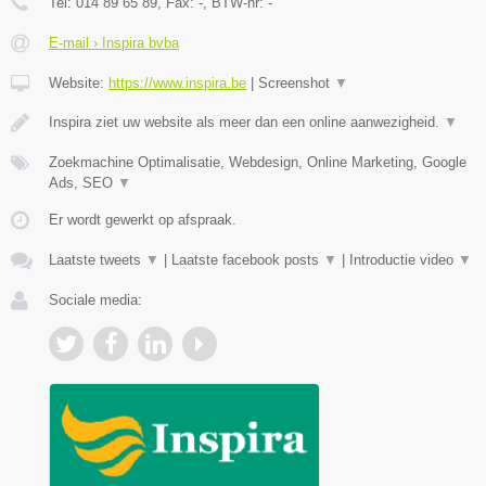
Tel:
014 89 65 89
, Fax:
-
, BTW-nr:
-
E-mail › Inspira bvba
Website:
https://www.inspira.be
|
Screenshot
▼
Inspira ziet uw website als meer dan een online aanwezigheid.
▼
Zoekmachine Optimalisatie, Webdesign, Online Marketing, Google
Ads, SEO
▼
Er wordt gewerkt op afspraak.
Laatste tweets
▼
|
Laatste facebook posts
▼
|
Introductie video
▼
Sociale media: