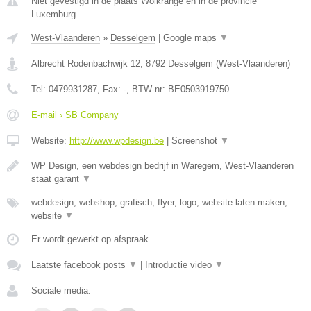
Niet gevestigd in de plaats Wolkrange en in de provincie
Luxemburg.
West-Vlaanderen
»
Desselgem
|
Google maps
▼
Albrecht Rodenbachwijk 12
,
8792
Desselgem
(
West-Vlaanderen
)
Tel:
0479931287
, Fax:
-
, BTW-nr:
BE0503919750
E-mail › SB Company
Website:
http://www.wpdesign.be
|
Screenshot
▼
WP Design, een webdesign bedrijf in Waregem, West-Vlaanderen
staat garant
▼
webdesign, webshop, grafisch, flyer, logo, website laten maken,
website
▼
Er wordt gewerkt op afspraak.
Laatste facebook posts
▼
|
Introductie video
▼
Sociale media: