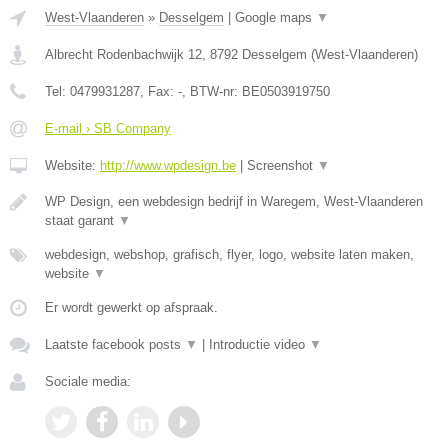
West-Vlaanderen
»
Desselgem
|
Google maps
▼
Albrecht Rodenbachwijk 12
,
8792
Desselgem
(
West-Vlaanderen
)
Tel:
0479931287
, Fax:
-
, BTW-nr:
BE0503919750
E-mail › SB Company
Website:
http://www.wpdesign.be
|
Screenshot
▼
WP Design, een webdesign bedrijf in Waregem, West-Vlaanderen
staat garant
▼
webdesign, webshop, grafisch, flyer, logo, website laten maken,
website
▼
Er wordt gewerkt op afspraak.
Laatste facebook posts
▼
|
Introductie video
▼
Sociale media: