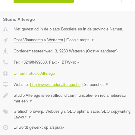
Studio Alterego
Niet gevestigd in de plaats Bossiere en in de provincie Namen.
Oost-Vlaanderen
»
Wetteren
|
Google maps
▼
Oordegemsesteenweg, 3
,
9230
Wetteren
(
Oost-Vlaanderen
)
Tel:
+32498499630
, Fax:
-
, BTW-nr:
-
E-mail › Studio Alterego
Website:
http://www.studio-alterego.be
|
Screenshot
▼
Studio Alterego is een allround communicatie- en reclamebureau
met een
▼
Grafisch ontwerp, Webdesign, SEO optimalisatie, SEO copywriting,
Lay-out
▼
Er wordt gewerkt op afspraak.