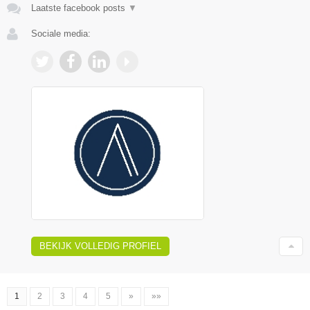
Laatste facebook posts
▼
Sociale media:
BEKIJK VOLLEDIG PROFIEL
1
2
3
4
5
»
»»