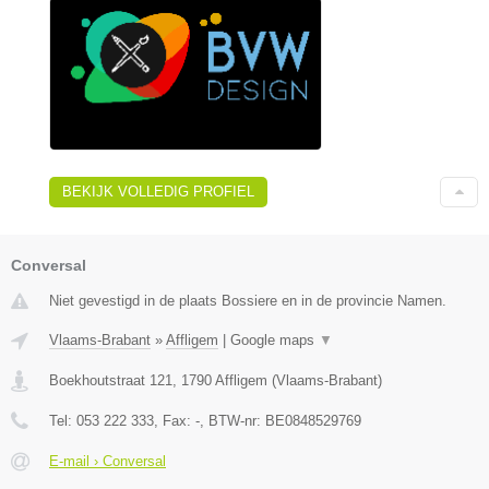
BEKIJK VOLLEDIG PROFIEL
Conversal
Niet gevestigd in de plaats Bossiere en in de provincie Namen.
Vlaams-Brabant
»
Affligem
|
Google maps
▼
Boekhoutstraat 121
,
1790
Affligem
(
Vlaams-Brabant
)
Tel:
053 222 333
, Fax:
-
, BTW-nr:
BE0848529769
E-mail › Conversal