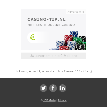
Uw advertentie hier? Mail ons
Ik kwam, ik zocht, ik vond - Julius Caesar / 47 v.Chr. ;)
©
JBB Media
|
Privacy