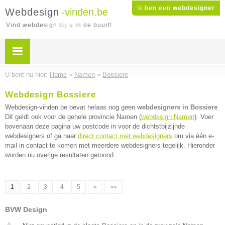
Ik ben een
webdesigner
Webdesign
-vinden.be
Vind webdesign bij u in de buurt!
U bent nu hier:
Home
»
Namen
»
Bossiere
Webdesign Bossiere
Webdesign-vinden.be bevat helaas nog geen
webdesigners in Bossiere
.
Dit geldt ook voor de gehele provincie Namen (
webdesign Namen
). Voer
bovenaan deze pagina uw postcode in voor de dichtstbijzijnde
webdesigners of ga naar
direct contact met webdesigners
om via één e-
mail in contact te komen met meerdere webdesigners tegelijk. Hieronder
worden nu overige resultaten getoond.
1
2
3
4
5
»
»»
BVW Design