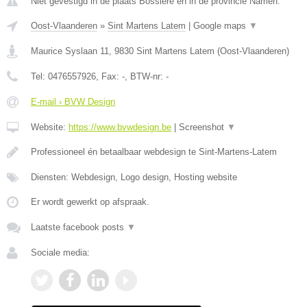
Niet gevestigd in de plaats Bossiere en in de provincie Namen.
Oost-Vlaanderen
»
Sint Martens Latem
|
Google maps
▼
Maurice Syslaan 11
,
9830
Sint Martens Latem
(
Oost-Vlaanderen
)
Tel:
0476557926
, Fax:
-
, BTW-nr:
-
E-mail › BVW Design
Website:
https://www.bvwdesign.be
|
Screenshot
▼
Professioneel én betaalbaar webdesign te Sint-Martens-Latem
Diensten: Webdesign, Logo design, Hosting website
Er wordt gewerkt op afspraak.
Laatste facebook posts
▼
Sociale media: