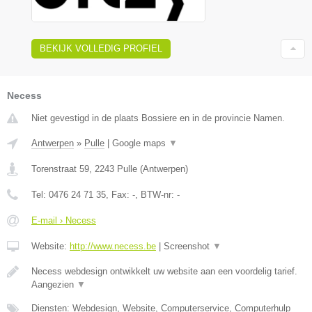
BEKIJK VOLLEDIG PROFIEL
Necess
Niet gevestigd in de plaats Bossiere en in de provincie Namen.
Antwerpen
»
Pulle
|
Google maps
▼
Torenstraat 59
,
2243
Pulle
(
Antwerpen
)
Tel:
0476 24 71 35
, Fax:
-
, BTW-nr:
-
E-mail › Necess
Website:
http://www.necess.be
|
Screenshot
▼
Necess webdesign ontwikkelt uw website aan een voordelig tarief.
Aangezien
▼
Diensten: Webdesign, Website, Computerservice, Computerhulp