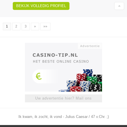
BEKIJK VOLLEDIG PROFIEL
1
2
3
»
»»
Uw advertentie hier? Mail ons
Ik kwam, ik zocht, ik vond - Julius Caesar / 47 v.Chr. ;)