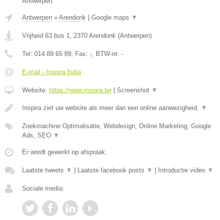
Antwerpen.
Antwerpen
»
Arendonk
|
Google maps
▼
Vrijheid 63 bus 1
,
2370
Arendonk
(
Antwerpen
)
Tel:
014 89 65 89
, Fax:
-
, BTW-nr:
-
E-mail › Inspira bvba
Website:
https://www.inspira.be
|
Screenshot
▼
Inspira ziet uw website als meer dan een online aanwezigheid.
▼
Zoekmachine Optimalisatie, Webdesign, Online Marketing, Google
Ads, SEO
▼
Er wordt gewerkt op afspraak.
Laatste tweets
▼
|
Laatste facebook posts
▼
|
Introductie video
▼
Sociale media: