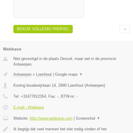
BEKIJK VOLLEDIG PROFIEL
Webkave
Niet gevestigd in de plaats Dessel, maar wel in de provincie
Antwerpen.
Antwerpen
»
Loenhout
|
Google maps
▼
Koning boudewijnlaan 14
,
2990
Loenhout
(
Antwerpen
)
Tel:
+32477812354
, Fax:
-
, BTW-nr:
-
E-mail › Webkave
Website:
http://www.webkave.com
|
Screenshot
▼
Ik begrijp dat veel mensen het niet nodig vinden of het