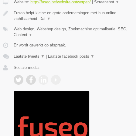
Website:
http://fuseo.be/website-ontwerpen/
|
Screenshot
▼
Fuseo helpt kleine en grote ondernemingen met hun online
zichtbaarheid. Dat
▼
Web design, Webshop design, Zoekmachine optimalisatie, SEO,
Content
▼
Er wordt gewerkt op afspraak.
Laatste tweets
▼
|
Laatste facebook posts
▼
Sociale media: