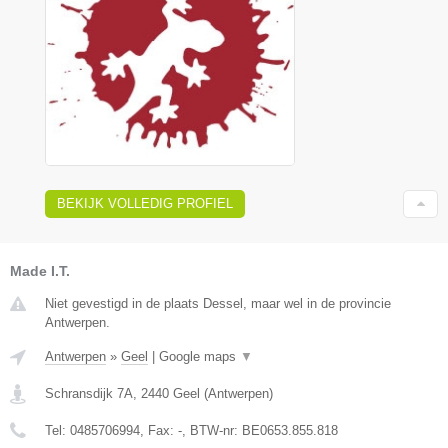
BEKIJK VOLLEDIG PROFIEL
Made I.T.
Niet gevestigd in de plaats Dessel, maar wel in de provincie
Antwerpen.
Antwerpen
»
Geel
|
Google maps
▼
Schransdijk 7A
,
2440
Geel
(
Antwerpen
)
Tel:
0485706994
, Fax:
-
, BTW-nr:
BE0653.855.818