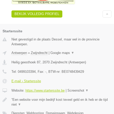
BEKIJK VOLLEDIG PROFIEL
Starterssite
Niet gevestigd in de plaats Dessel, maar wel in de provincie
Antwerpen.
Antwerpen
»
Zwijndrecht
|
Google maps
▼
Heilig geesthoek 87
,
2070
Zwijndrecht
(
Antwerpen
)
Tel:
0499103394
, Fax:
-
, BTW-nr:
BE0748439429
E-mail › Starterssite
Website:
https://www.starterssite.be
|
Screenshot
▼
“Een website voor mijn bedrijf kost teveel geld en ik heb er de tijd
niet
▼
Diensten: Webhosting, Domeinnaam, Webdesign