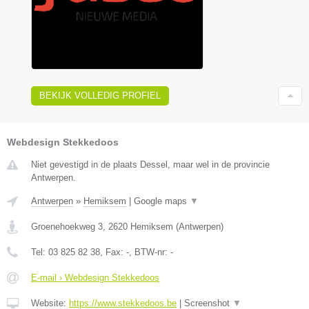
BEKIJK VOLLEDIG PROFIEL
Webdesign Stekkedoos
Niet gevestigd in de plaats Dessel, maar wel in de provincie
Antwerpen.
Antwerpen
»
Hemiksem
|
Google maps
▼
Groenehoekweg 3
,
2620
Hemiksem
(
Antwerpen
)
Tel:
03 825 82 38
, Fax:
-
, BTW-nr:
-
E-mail › Webdesign Stekkedoos
Website:
https://www.stekkedoos.be
|
Screenshot
▼