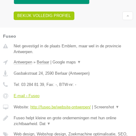
BEKIJK VOLLEDIG PROFIEL
Fuseo
Niet gevestigd in de plaats Emblem, maar wel in de provincie
Antwerpen.
Antwerpen
»
Berlaar
|
Google maps
▼
Gasbakstraat 24
,
2590
Berlaar
(
Antwerpen
)
Tel:
03 284 81 39
, Fax:
-
, BTW-nr:
-
E-mail › Fuseo
Website:
http://fuseo.be/website-ontwerpen/
|
Screenshot
▼
Fuseo helpt kleine en grote ondernemingen met hun online
zichtbaarheid. Dat
▼
Web design, Webshop design, Zoekmachine optimalisatie, SEO,