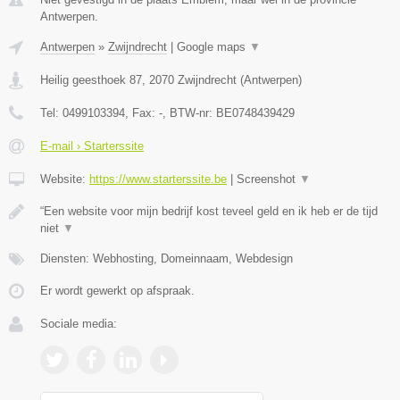
Antwerpen.
Antwerpen
»
Zwijndrecht
|
Google maps
▼
Heilig geesthoek 87
,
2070
Zwijndrecht
(
Antwerpen
)
Tel:
0499103394
, Fax:
-
, BTW-nr:
BE0748439429
E-mail › Starterssite
Website:
https://www.starterssite.be
|
Screenshot
▼
“Een website voor mijn bedrijf kost teveel geld en ik heb er de tijd
niet
▼
Diensten: Webhosting, Domeinnaam, Webdesign
Er wordt gewerkt op afspraak.
Sociale media: