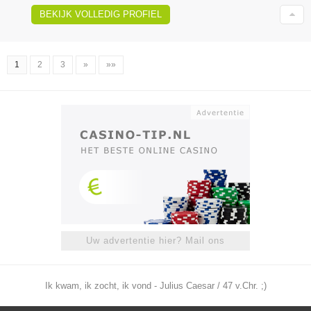
BEKIJK VOLLEDIG PROFIEL
1
2
3
»
»»
Uw advertentie hier? Mail ons
Ik kwam, ik zocht, ik vond - Julius Caesar / 47 v.Chr. ;)