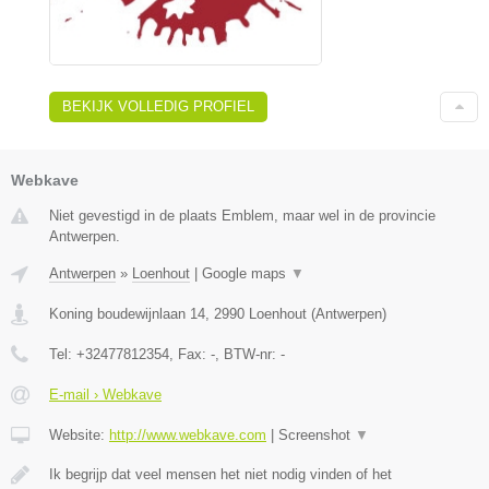
BEKIJK VOLLEDIG PROFIEL
Webkave
Niet gevestigd in de plaats Emblem, maar wel in de provincie
Antwerpen.
Antwerpen
»
Loenhout
|
Google maps
▼
Koning boudewijnlaan 14
,
2990
Loenhout
(
Antwerpen
)
Tel:
+32477812354
, Fax:
-
, BTW-nr:
-
E-mail › Webkave
Website:
http://www.webkave.com
|
Screenshot
▼
Ik begrijp dat veel mensen het niet nodig vinden of het