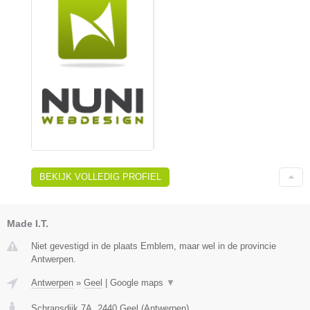
BEKIJK VOLLEDIG PROFIEL
Made I.T.
Niet gevestigd in de plaats Emblem, maar wel in de provincie
Antwerpen.
Antwerpen
»
Geel
|
Google maps
▼
Schransdijk 7A
,
2440
Geel
(
Antwerpen
)