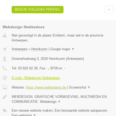
BEKIJK VOLLEDIG PROFIEL
Webdesign Stekkedoos
Niet gevestigd in de plaats Emblem, maar wel in de provincie
Antwerpen.
Antwerpen
»
Hemiksem
|
Google maps
▼
Groenehoekweg 3
,
2620
Hemiksem
(
Antwerpen
)
Tel:
03 825 82 38
, Fax:
-
, BTW-nr:
-
E-mail › Webdesign Stekkedoos
Website:
https://www.stekkedoos.be
|
Screenshot
▼
WEBDESIGN, GRAFISCHE VORMGEVING, MULTIMEDIA EN
COMMUNICATIE. Webdesign
▼
Een nieuwe website maken, Een bestaande website aanpassen,
Een webshop
▼