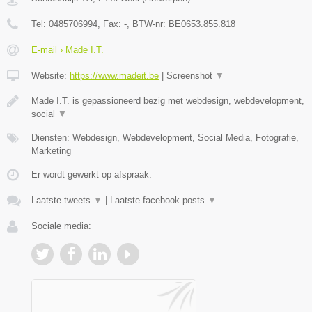
Tel:
0485706994
, Fax:
-
, BTW-nr:
BE0653.855.818
E-mail › Made I.T.
Website:
https://www.madeit.be
|
Screenshot
▼
Made I.T. is gepassioneerd bezig met webdesign, webdevelopment,
social
▼
Diensten: Webdesign, Webdevelopment, Social Media, Fotografie,
Marketing
Er wordt gewerkt op afspraak.
Laatste tweets
▼
|
Laatste facebook posts
▼
Sociale media: