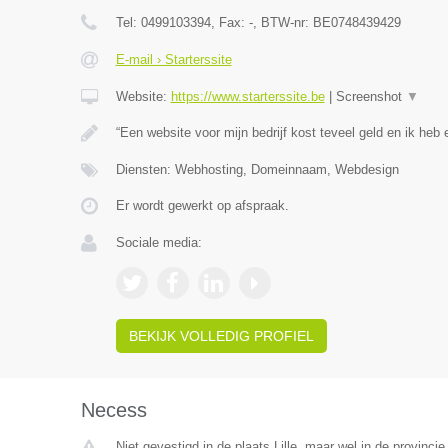
Tel:
0499103394
, Fax:
-
, BTW-nr:
BE0748439429
E-mail › Starterssite
Website:
https://www.starterssite.be
|
Screenshot
▼
“Een website voor mijn bedrijf kost teveel geld en ik heb e
Diensten: Webhosting, Domeinnaam, Webdesign
Er wordt gewerkt op afspraak.
Sociale media:
BEKIJK VOLLEDIG PROFIEL
Necess
Niet gevestigd in de plaats Lille, maar wel in de provinci