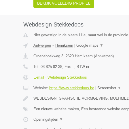
BEKIJK VOLLEDIG PROFIEL
Webdesign Stekkedoos
Niet gevestigd in de plaats Lille, maar wel in de provinci
Antwerpen
»
Hemiksem
|
Google maps
▼
Groenehoekweg 3
,
2620
Hemiksem
(
Antwerpen
)
Tel:
03 825 82 38
, Fax:
-
, BTW-nr:
-
E-mail › Webdesign Stekkedoos
Website:
https://www.stekkedoos.be
|
Screenshot
▼
WEBDESIGN, GRAFISCHE VORMGEVING, MULTIMEDI
Een nieuwe website maken, Een bestaande website aa
Openingstijden
▼