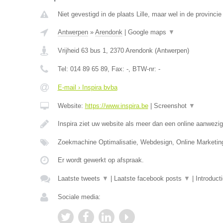
Niet gevestigd in de plaats Lille, maar wel in de provinci
Antwerpen
»
Arendonk
|
Google maps
▼
Vrijheid 63 bus 1
,
2370
Arendonk
(
Antwerpen
)
Tel:
014 89 65 89
, Fax:
-
, BTW-nr:
-
E-mail › Inspira bvba
Website:
https://www.inspira.be
|
Screenshot
▼
Inspira ziet uw website als meer dan een online aanwezi
Zoekmachine Optimalisatie, Webdesign, Online Marketi
Er wordt gewerkt op afspraak.
Laatste tweets
▼
|
Laatste facebook posts
▼
|
Introduct
Sociale media: