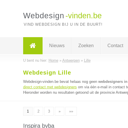
Webdesign
-vinden.be
VIND WEBDESIGN BIJ U IN DE BUURT!
Nieuws
Zoeken
Contact
U bent nu hier:
Home
»
Antwerpen
»
Lille
Webdesign Lille
Webdesign-vinden.be bevat helaas nog geen
webdesigners in 
direct contact met webdesigners
om via één e-mail in contact 
Hieronder worden nu resultaten getoond uit de provincie Antwer
1
2
3
»
»»
Inspira bvba