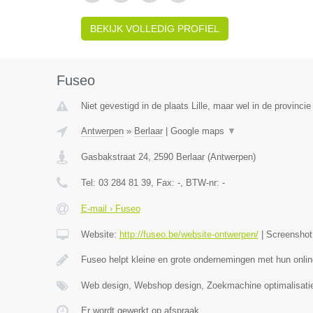
BEKIJK VOLLEDIG PROFIEL
Fuseo
Niet gevestigd in de plaats Lille, maar wel in de provinci
Antwerpen
»
Berlaar
|
Google maps
▼
Gasbakstraat 24
,
2590
Berlaar
(
Antwerpen
)
Tel:
03 284 81 39
, Fax:
-
, BTW-nr:
-
E-mail › Fuseo
Website:
http://fuseo.be/website-ontwerpen/
|
Screensho
Fuseo helpt kleine en grote ondernemingen met hun onlin
Web design, Webshop design, Zoekmachine optimalisati
Er wordt gewerkt op afspraak.