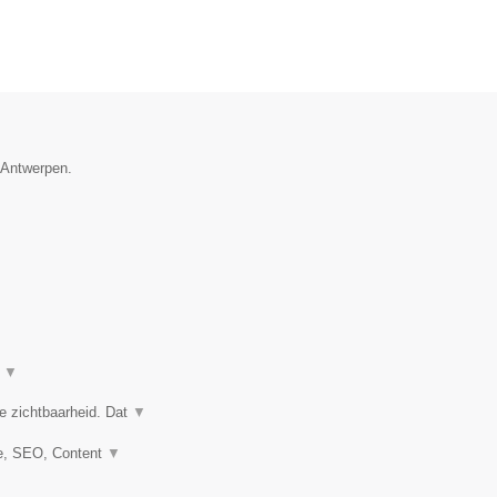
e Antwerpen.
t
▼
e zichtbaarheid. Dat
▼
e, SEO, Content
▼