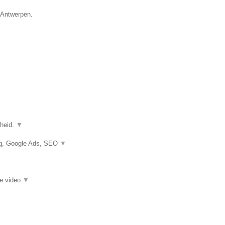
e Antwerpen.
gheid.
▼
ng, Google Ads, SEO
▼
ie video
▼