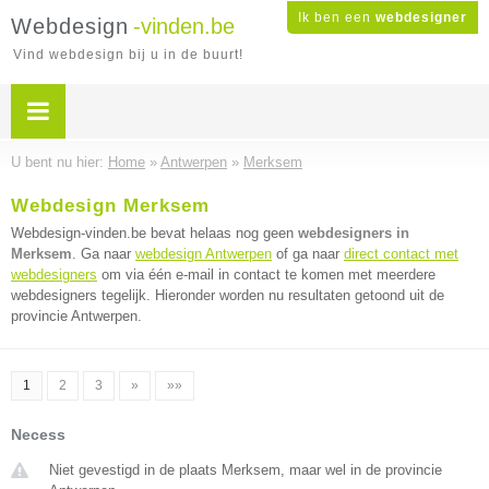
Ik ben een
webdesigner
Webdesign
-vinden.be
Vind webdesign bij u in de buurt!
U bent nu hier:
Home
»
Antwerpen
»
Merksem
Webdesign Merksem
Webdesign-vinden.be bevat helaas nog geen
webdesigners in
Merksem
. Ga naar
webdesign Antwerpen
of ga naar
direct contact met
webdesigners
om via één e-mail in contact te komen met meerdere
webdesigners tegelijk. Hieronder worden nu resultaten getoond uit de
provincie Antwerpen.
1
2
3
»
»»
Necess
Niet gevestigd in de plaats Merksem, maar wel in de provincie