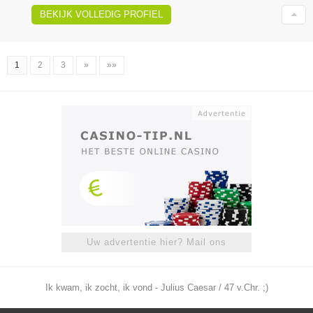
BEKIJK VOLLEDIG PROFIEL
1
2
3
»
»»
Uw advertentie hier? Mail ons
Ik kwam, ik zocht, ik vond - Julius Caesar / 47 v.Chr. ;)