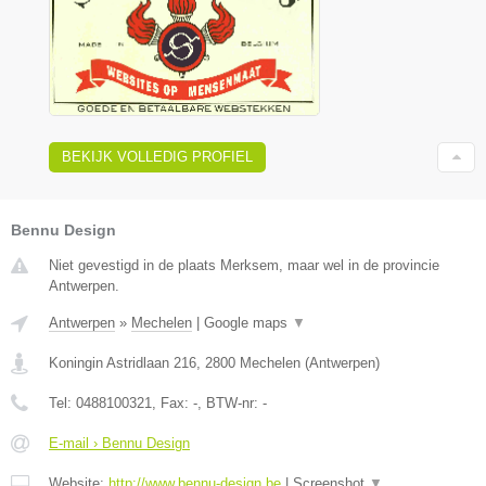
BEKIJK VOLLEDIG PROFIEL
Bennu Design
Niet gevestigd in de plaats Merksem, maar wel in de provincie
Antwerpen.
Antwerpen
»
Mechelen
|
Google maps
▼
Koningin Astridlaan 216
,
2800
Mechelen
(
Antwerpen
)
Tel:
0488100321
, Fax:
-
, BTW-nr:
-
E-mail › Bennu Design
Website:
http://www.bennu-design.be
|
Screenshot
▼