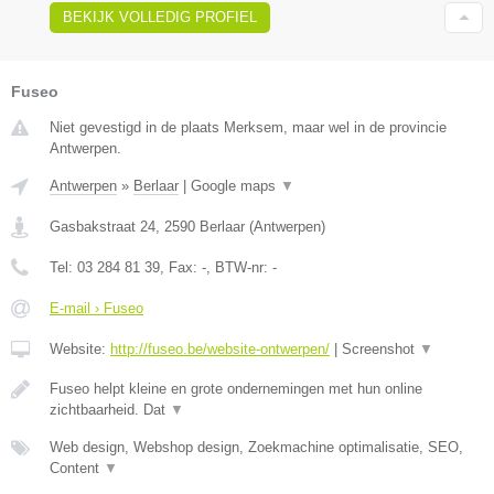
BEKIJK VOLLEDIG PROFIEL
Fuseo
Niet gevestigd in de plaats Merksem, maar wel in de provincie
Antwerpen.
Antwerpen
»
Berlaar
|
Google maps
▼
Gasbakstraat 24
,
2590
Berlaar
(
Antwerpen
)
Tel:
03 284 81 39
, Fax:
-
, BTW-nr:
-
E-mail › Fuseo
Website:
http://fuseo.be/website-ontwerpen/
|
Screenshot
▼
Fuseo helpt kleine en grote ondernemingen met hun online
zichtbaarheid. Dat
▼
Web design, Webshop design, Zoekmachine optimalisatie, SEO,
Content
▼