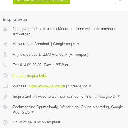
BEKIJK VOLLEDIG PROFIEL
Inspira bvba
Niet gevestigd in de plaats Merksem, maar wel in de provincie
Antwerpen.
Antwerpen
»
Arendonk
|
Google maps
▼
Vrijheid 63 bus 1
,
2370
Arendonk
(
Antwerpen
)
Tel:
014 89 65 89
, Fax:
-
, BTW-nr:
-
E-mail › Inspira bvba
Website:
https://www.inspira.be
|
Screenshot
▼
Inspira ziet uw website als meer dan een online aanwezigheid.
▼
Zoekmachine Optimalisatie, Webdesign, Online Marketing, Google
Ads, SEO
▼
Er wordt gewerkt op afspraak.