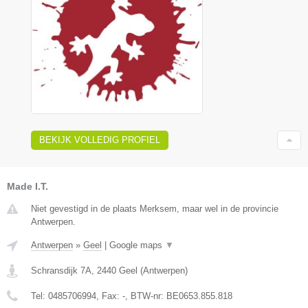
BEKIJK VOLLEDIG PROFIEL
Made I.T.
Niet gevestigd in de plaats Merksem, maar wel in de provincie
Antwerpen.
Antwerpen
»
Geel
|
Google maps
▼
Schransdijk 7A
,
2440
Geel
(
Antwerpen
)
Tel:
0485706994
, Fax:
-
, BTW-nr:
BE0653.855.818