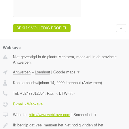
BEKIJK VOLLEDIG PROFIEL
Webkave
Niet gevestigd in de plaats Merksem, maar wel in de provincie
Antwerpen.
Antwerpen
»
Loenhout
|
Google maps
▼
Koning boudewijnlaan 14
,
2990
Loenhout
(
Antwerpen
)
Tel:
+32477812354
, Fax:
-
, BTW-nr:
-
E-mail › Webkave
Website:
http://www.webkave.com
|
Screenshot
▼
Ik begrijp dat veel mensen het niet nodig vinden of het