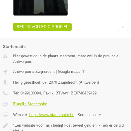
BEKIJK VOLLEDIG PROFIEL
Starterssite
Niet gevestigd in de plaats Merksem, maar wel in de provincie
Antwerpen.
Antwerpen
»
Zwijndrecht
|
Google maps
▼
Heilig geesthoek 87
,
2070
Zwijndrecht
(
Antwerpen
)
Tel:
0499103394
, Fax:
-
, BTW-nr:
BE0748439429
E-mail › Starterssite
Website:
https://www.starterssite.be
|
Screenshot
▼
“Een website voor mijn bedrijf kost teveel geld en ik heb er de tijd
niet
▼