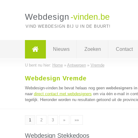
Webdesign
-vinden.be
VIND WEBDESIGN BIJ U IN DE BUURT!
Nieuws
Zoeken
Contact
U bent nu hier:
Home
»
Antwerpen
»
Vremde
Webdesign Vremde
Webdesign-vinden.be bevat helaas nog geen
webdesigners in
naar
direct contact met webdesigners
om via één e-mail in con
tegelijk. Hieronder worden nu resultaten getoond uit de provinc
1
2
3
»
»»
Webdesign Stekkedoos