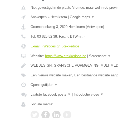
Niet gevestigd in de plaats Vremde, maar wel in de provi
Antwerpen
»
Hemiksem
|
Google maps
▼
Groenehoekweg 3
,
2620
Hemiksem
(
Antwerpen
)
Tel:
03 825 82 38
, Fax:
-
, BTW-nr:
-
E-mail › Webdesign Stekkedoos
Website:
https://www.stekkedoos.be
|
Screenshot
▼
WEBDESIGN, GRAFISCHE VORMGEVING, MULTIMEDI
Een nieuwe website maken, Een bestaande website aa
Openingstijden
▼
Laatste facebook posts
▼
|
Introductie video
▼
Sociale media: