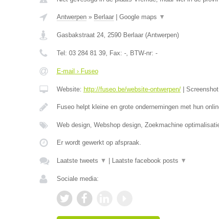
Antwerpen
»
Berlaar
|
Google maps
▼
Gasbakstraat 24
,
2590
Berlaar
(
Antwerpen
)
Tel:
03 284 81 39
, Fax:
-
, BTW-nr:
-
E-mail › Fuseo
Website:
http://fuseo.be/website-ontwerpen/
|
Screensho
Fuseo helpt kleine en grote ondernemingen met hun onlin
Web design, Webshop design, Zoekmachine optimalisati
Er wordt gewerkt op afspraak.
Laatste tweets
▼
|
Laatste facebook posts
▼
Sociale media: