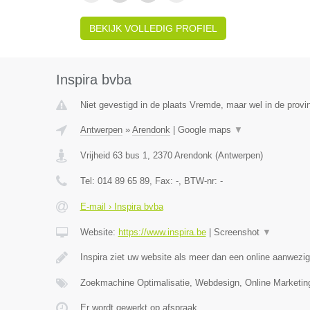
BEKIJK VOLLEDIG PROFIEL
Inspira bvba
Niet gevestigd in de plaats Vremde, maar wel in de provi
Antwerpen
»
Arendonk
|
Google maps
▼
Vrijheid 63 bus 1
,
2370
Arendonk
(
Antwerpen
)
Tel:
014 89 65 89
, Fax:
-
, BTW-nr:
-
E-mail › Inspira bvba
Website:
https://www.inspira.be
|
Screenshot
▼
Inspira ziet uw website als meer dan een online aanwezi
Zoekmachine Optimalisatie, Webdesign, Online Marketi
Er wordt gewerkt op afspraak.