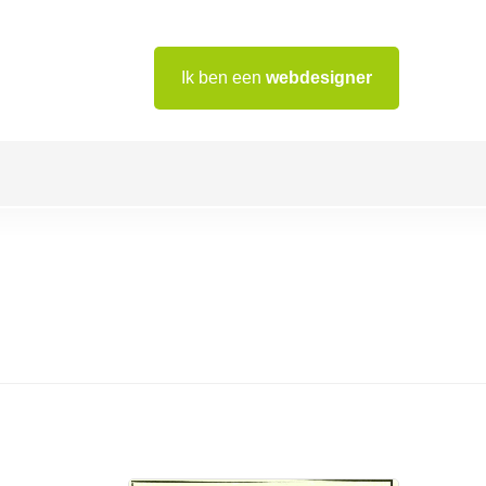
Ik ben een
webdesigner