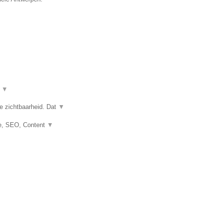
t
▼
e zichtbaarheid. Dat
▼
e, SEO, Content
▼