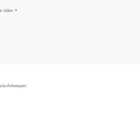
ie video
▼
ncie Antwerpen.