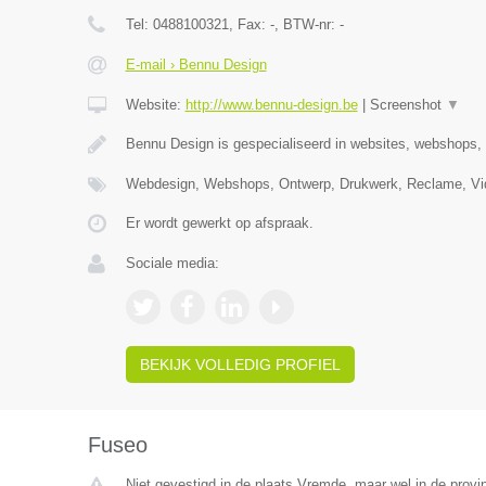
Tel:
0488100321
, Fax:
-
, BTW-nr:
-
E-mail › Bennu Design
Website:
http://www.bennu-design.be
|
Screenshot
▼
Bennu Design is gespecialiseerd in websites, webshops,
Webdesign, Webshops, Ontwerp, Drukwerk, Reclame, Vid
Er wordt gewerkt op afspraak.
Sociale media:
BEKIJK VOLLEDIG PROFIEL
Fuseo
Niet gevestigd in de plaats Vremde, maar wel in de provi