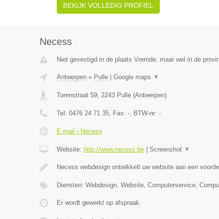
BEKIJK VOLLEDIG PROFIEL
Necess
Niet gevestigd in de plaats Vremde, maar wel in de provi
Antwerpen
»
Pulle
|
Google maps
▼
Torenstraat 59
,
2243
Pulle
(
Antwerpen
)
Tel:
0476 24 71 35
, Fax:
-
, BTW-nr:
-
E-mail › Necess
Website:
http://www.necess.be
|
Screenshot
▼
Necess webdesign ontwikkelt uw website aan een voordel
Diensten: Webdesign, Website, Computerservice, Compu
Er wordt gewerkt op afspraak.