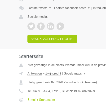
Laatste tweets
▼
|
Laatste facebook posts
▼
|
Introduct
Sociale media:
BEKIJK VOLLEDIG PROFIEL
Starterssite
Niet gevestigd in de plaats Vremde, maar wel in de provi
Antwerpen
»
Zwijndrecht
|
Google maps
▼
Heilig geesthoek 87
,
2070
Zwijndrecht
(
Antwerpen
)
Tel:
0499103394
, Fax:
-
, BTW-nr:
BE0748439429
E-mail › Starterssite