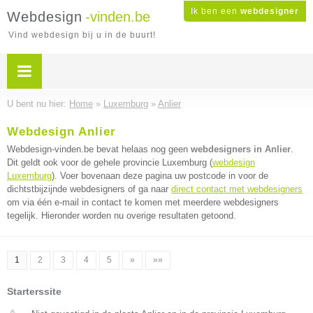
Ik ben een
webdesigner
Webdesign
-vinden.be
Vind webdesign bij u in de buurt!
U bent nu hier:
Home
»
Luxemburg
»
Anlier
Webdesign Anlier
Webdesign-vinden.be bevat helaas nog geen
webdesigners in Anlier
.
Dit geldt ook voor de gehele provincie Luxemburg (
webdesign
Luxemburg
). Voer bovenaan deze pagina uw postcode in voor de
dichtstbijzijnde webdesigners of ga naar
direct contact met webdesigners
om via één e-mail in contact te komen met meerdere webdesigners
tegelijk. Hieronder worden nu overige resultaten getoond.
1
2
3
4
5
»
»»
Starterssite