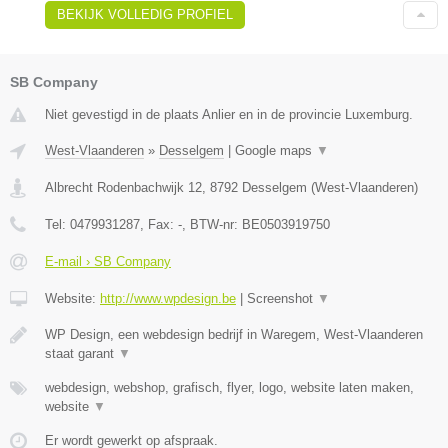
BEKIJK VOLLEDIG PROFIEL
SB Company
Niet gevestigd in de plaats Anlier en in de provincie Luxemburg.
West-Vlaanderen
»
Desselgem
|
Google maps
▼
Albrecht Rodenbachwijk 12
,
8792
Desselgem
(
West-Vlaanderen
)
Tel:
0479931287
, Fax:
-
, BTW-nr:
BE0503919750
E-mail › SB Company
Website:
http://www.wpdesign.be
|
Screenshot
▼
WP Design, een webdesign bedrijf in Waregem, West-Vlaanderen
staat garant
▼
webdesign, webshop, grafisch, flyer, logo, website laten maken,
website
▼
Er wordt gewerkt op afspraak.