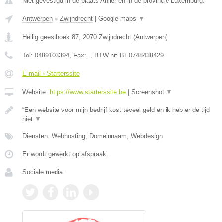
Niet gevestigd in de plaats Anlier en in de provincie Luxemburg.
Antwerpen
»
Zwijndrecht
|
Google maps
▼
Heilig geesthoek 87
,
2070
Zwijndrecht
(
Antwerpen
)
Tel:
0499103394
, Fax:
-
, BTW-nr:
BE0748439429
E-mail › Starterssite
Website:
https://www.starterssite.be
|
Screenshot
▼
“Een website voor mijn bedrijf kost teveel geld en ik heb er de tijd
niet
▼
Diensten: Webhosting, Domeinnaam, Webdesign
Er wordt gewerkt op afspraak.
Sociale media: