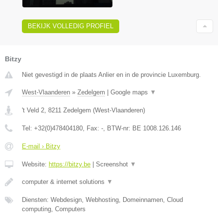
BEKIJK VOLLEDIG PROFIEL
Bitzy
Niet gevestigd in de plaats Anlier en in de provincie Luxemburg.
West-Vlaanderen
»
Zedelgem
|
Google maps
▼
't Veld 2
,
8211
Zedelgem
(
West-Vlaanderen
)
Tel:
+32(0)478404180
, Fax:
-
, BTW-nr:
BE 1008.126.146
E-mail › Bitzy
Website:
https://bitzy.be
|
Screenshot
▼
computer & internet solutions
▼
Diensten: Webdesign, Webhosting, Domeinnamen, Cloud
computing, Computers