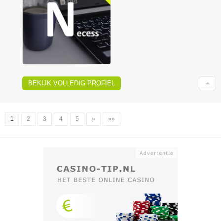
BEKIJK VOLLEDIG PROFIEL
1
2
3
4
5
»
»»