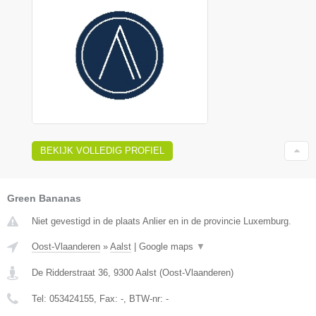
BEKIJK VOLLEDIG PROFIEL
Green Bananas
Niet gevestigd in de plaats Anlier en in de provincie Luxemburg.
Oost-Vlaanderen
»
Aalst
|
Google maps
▼
De Ridderstraat 36
,
9300
Aalst
(
Oost-Vlaanderen
)
Tel:
053424155
, Fax:
-
, BTW-nr:
-