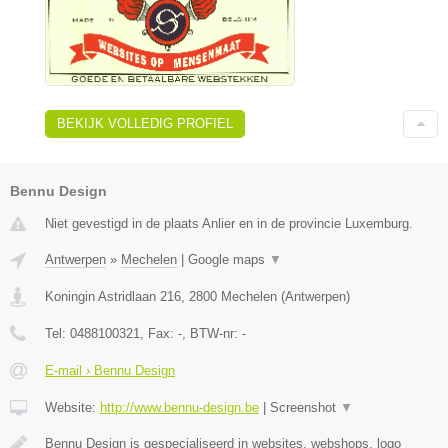
BEKIJK VOLLEDIG PROFIEL
Bennu Design
Niet gevestigd in de plaats Anlier en in de provincie Luxemburg.
Antwerpen
»
Mechelen
|
Google maps
▼
Koningin Astridlaan 216
,
2800
Mechelen
(
Antwerpen
)
Tel:
0488100321
, Fax:
-
, BTW-nr:
-
E-mail › Bennu Design
Website:
http://www.bennu-design.be
|
Screenshot
▼
Bennu Design is gespecialiseerd in websites, webshops, logo