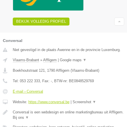
BEKIJK VOLLEDIG PROFIEL
Conversal
Niet gevestigd in de plaats Awenne en in de provincie Luxemburg.
Vlaams-Brabant
»
Affligem
|
Google maps
▼
Boekhoutstraat 121
,
1790
Affligem
(
Vlaams-Brabant
)
Tel:
053 222 333
, Fax:
-
, BTW-nr:
BE0848529769
E-mail › Conversal
Website:
https://www.conversal.be
|
Screenshot
▼
Conversal is een webdesign en online marketingbureau uit Affligem.
Bij ons
▼