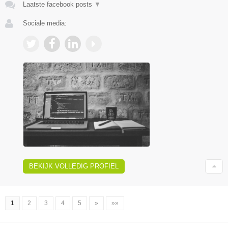
Laatste facebook posts
▼
Sociale media:
BEKIJK VOLLEDIG PROFIEL
1
2
3
4
5
»
»»