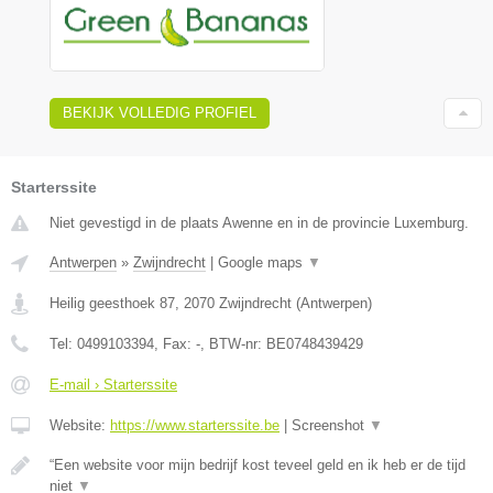
BEKIJK VOLLEDIG PROFIEL
Starterssite
Niet gevestigd in de plaats Awenne en in de provincie Luxemburg.
Antwerpen
»
Zwijndrecht
|
Google maps
▼
Heilig geesthoek 87
,
2070
Zwijndrecht
(
Antwerpen
)
Tel:
0499103394
, Fax:
-
, BTW-nr:
BE0748439429
E-mail › Starterssite
Website:
https://www.starterssite.be
|
Screenshot
▼
“Een website voor mijn bedrijf kost teveel geld en ik heb er de tijd
niet
▼