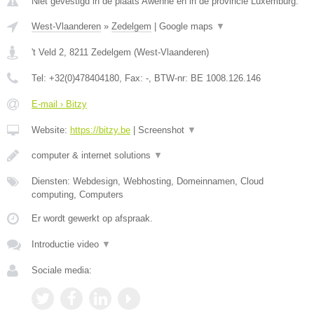
Niet gevestigd in de plaats Awenne en in de provincie Luxemburg.
West-Vlaanderen
»
Zedelgem
|
Google maps
▼
't Veld 2
,
8211
Zedelgem
(
West-Vlaanderen
)
Tel:
+32(0)478404180
, Fax:
-
, BTW-nr:
BE 1008.126.146
E-mail › Bitzy
Website:
https://bitzy.be
|
Screenshot
▼
computer & internet solutions
▼
Diensten: Webdesign, Webhosting, Domeinnamen, Cloud
computing, Computers
Er wordt gewerkt op afspraak.
Introductie video
▼
Sociale media: