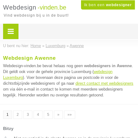
Ik ben een
webdesigner
Webdesign
-vinden.be
Vind webdesign bij u in de buurt!
U bent nu hier:
Home
»
Luxemburg
»
Awenne
Webdesign Awenne
Webdesign-vinden.be bevat helaas nog geen
webdesigners in Awenne
.
Dit geldt ook voor de gehele provincie Luxemburg (
webdesign
Luxemburg
). Voer bovenaan deze pagina uw postcode in voor de
dichtstbijzijnde webdesigners of ga naar
direct contact met webdesigners
om via één e-mail in contact te komen met meerdere webdesigners
tegelijk. Hieronder worden nu overige resultaten getoond.
1
2
3
4
5
»
»»
Bitzy