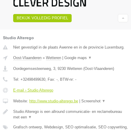
BEKIJK VOLLEDIG PROFIEL
Studio Alterego
Niet gevestigd in de plaats Awenne en in de provincie Luxemburg.
Oost-Vlaanderen
»
Wetteren
|
Google maps
▼
Oordegemsesteenweg, 3
,
9230
Wetteren
(
Oost-Vlaanderen
)
Tel:
+32498499630
, Fax:
-
, BTW-nr:
-
E-mail › Studio Alterego
Website:
http://www.studio-alterego.be
|
Screenshot
▼
Studio Alterego is een allround communicatie- en reclamebureau
met een
▼
Grafisch ontwerp, Webdesign, SEO optimalisatie, SEO copywriting,