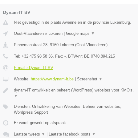
Dynam-IT BV
Niet gevestigd in de plaats Awenne en in de provincie Luxemburg.
Oost-Vlaanderen
»
Lokeren
|
Google maps
▼
Pinnemanstraat 28
,
9160
Lokeren
(
Oost-Vlaanderen
)
Tel:
+32 475 98 58 36
, Fax:
-
, BTW-nr:
BE 0740.894.215
E-mail › Dynam-IT BV
Website:
https://www.dynam-it.be
|
Screenshot
▼
dynam-IT ontwikkelt en beheert (WordPress) websites voor KMO's,
▼
Diensten: Ontwikkeling van Websites, Beheer van websites,
Wordpress Support
Er wordt gewerkt op afspraak.
Laatste tweets
▼
|
Laatste facebook posts
▼