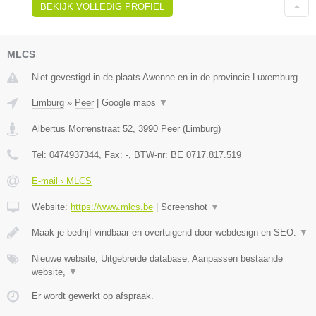
BEKIJK VOLLEDIG PROFIEL
MLCS
Niet gevestigd in de plaats Awenne en in de provincie Luxemburg.
Limburg
»
Peer
|
Google maps
▼
Albertus Morrenstraat 52
,
3990
Peer
(
Limburg
)
Tel:
0474937344
, Fax:
-
, BTW-nr:
BE 0717.817.519
E-mail › MLCS
Website:
https://www.mlcs.be
|
Screenshot
▼
Maak je bedrijf vindbaar en overtuigend door webdesign en SEO.
▼
Nieuwe website, Uitgebreide database, Aanpassen bestaande
website,
▼
Er wordt gewerkt op afspraak.