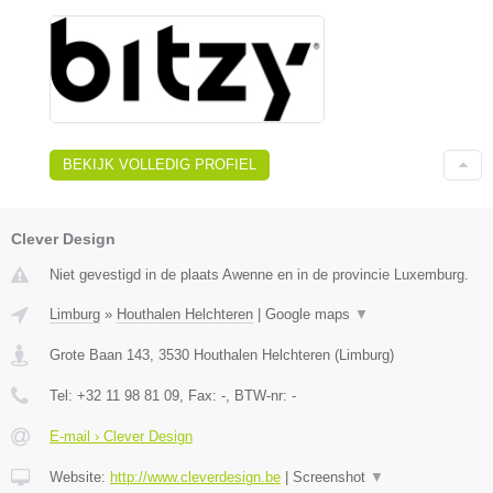
BEKIJK VOLLEDIG PROFIEL
Clever Design
Niet gevestigd in de plaats Awenne en in de provincie Luxemburg.
Limburg
»
Houthalen Helchteren
|
Google maps
▼
Grote Baan 143
,
3530
Houthalen Helchteren
(
Limburg
)
Tel:
+32 11 98 81 09
, Fax:
-
, BTW-nr:
-
E-mail › Clever Design
Website:
http://www.cleverdesign.be
|
Screenshot
▼