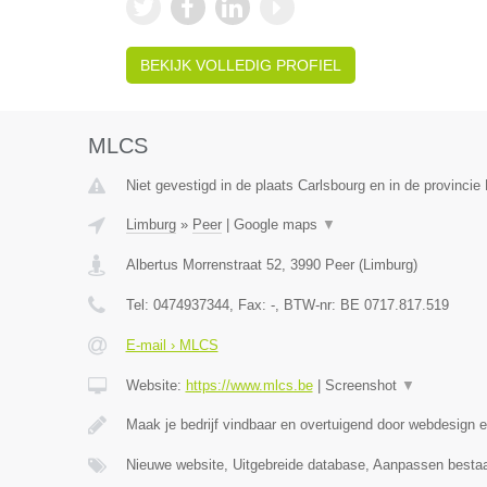
BEKIJK VOLLEDIG PROFIEL
MLCS
Niet gevestigd in de plaats Carlsbourg en in de provinci
Limburg
»
Peer
|
Google maps
▼
Albertus Morrenstraat 52
,
3990
Peer
(
Limburg
)
Tel:
0474937344
, Fax:
-
, BTW-nr:
BE 0717.817.519
E-mail › MLCS
Website:
https://www.mlcs.be
|
Screenshot
▼
Maak je bedrijf vindbaar en overtuigend door webdesign
Nieuwe website, Uitgebreide database, Aanpassen besta