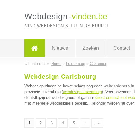
Webdesign
-vinden.be
VIND WEBDESIGN BIJ U IN DE BUURT!
Nieuws
Zoeken
Contact
U bent nu hier:
Home
»
Luxemburg
»
Carlsbourg
Webdesign Carlsbourg
Webdesign-vinden.be bevat helaas nog geen
webdesigners in
provincie Luxemburg (
webdesign Luxemburg
). Voer bovenaan d
dichtstbijzijnde webdesigners of ga naar
direct contact met we
met meerdere webdesigners tegelijk. Hieronder worden nu overi
1
2
3
4
5
»
»»