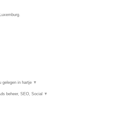
e Luxemburg.
 gelegen in hartje
▼
Ads beheer, SEO, Social
▼