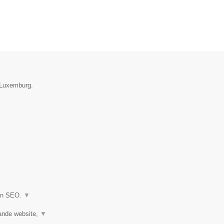
e Luxemburg.
 en SEO.
▼
ande website,
▼