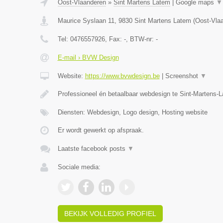
Oost-Vlaanderen
»
Sint Martens Latem
|
Google maps
▼
Maurice Syslaan 11
,
9830
Sint Martens Latem
(
Oost-Vla
Tel:
0476557926
, Fax:
-
, BTW-nr:
-
E-mail › BVW Design
Website:
https://www.bvwdesign.be
|
Screenshot
▼
Professioneel én betaalbaar webdesign te Sint-Martens-
Diensten: Webdesign, Logo design, Hosting website
Er wordt gewerkt op afspraak.
Laatste facebook posts
▼
Sociale media:
BEKIJK VOLLEDIG PROFIEL