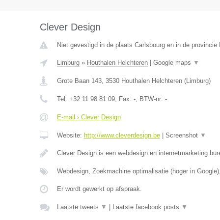
Clever Design
Niet gevestigd in de plaats Carlsbourg en in de provinci
Limburg
»
Houthalen Helchteren
|
Google maps
▼
Grote Baan 143
,
3530
Houthalen Helchteren
(
Limburg
)
Tel:
+32 11 98 81 09
, Fax:
-
, BTW-nr:
-
E-mail › Clever Design
Website:
http://www.cleverdesign.be
|
Screenshot
▼
Clever Design is een webdesign en internetmarketing bur
Webdesign, Zoekmachine optimalisatie (hoger in Google)
Er wordt gewerkt op afspraak.
Laatste tweets
▼
|
Laatste facebook posts
▼