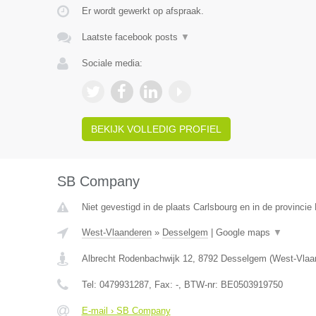
Er wordt gewerkt op afspraak.
Laatste facebook posts
▼
Sociale media:
BEKIJK VOLLEDIG PROFIEL
SB Company
Niet gevestigd in de plaats Carlsbourg en in de provinci
West-Vlaanderen
»
Desselgem
|
Google maps
▼
Albrecht Rodenbachwijk 12
,
8792
Desselgem
(
West-Vlaa
Tel:
0479931287
, Fax:
-
, BTW-nr:
BE0503919750
E-mail › SB Company