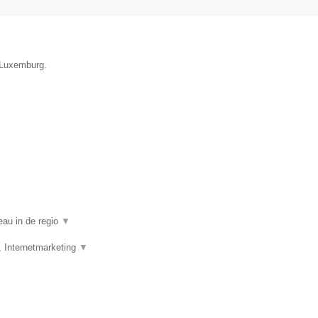
e Luxemburg.
eau in de regio
▼
, Internetmarketing
▼