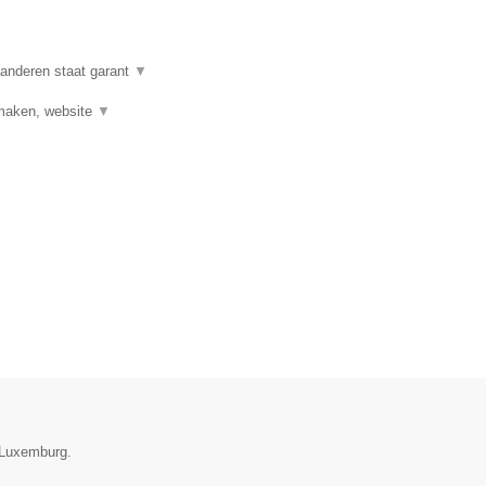
anderen staat garant
▼
 maken, website
▼
e Luxemburg.