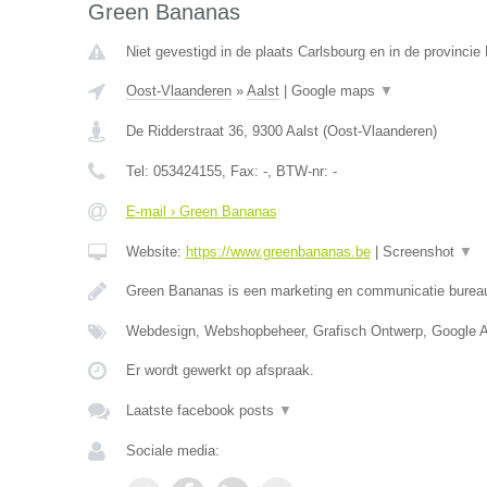
Green Bananas
Niet gevestigd in de plaats Carlsbourg en in de provinci
Oost-Vlaanderen
»
Aalst
|
Google maps
▼
De Ridderstraat 36
,
9300
Aalst
(
Oost-Vlaanderen
)
Tel:
053424155
, Fax:
-
, BTW-nr:
-
E-mail › Green Bananas
Website:
https://www.greenbananas.be
|
Screenshot
▼
Green Bananas is een marketing en communicatie bureau
Webdesign, Webshopbeheer, Grafisch Ontwerp, Google 
Er wordt gewerkt op afspraak.
Laatste facebook posts
▼
Sociale media: