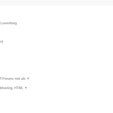
e Luxemburg.
en
)
IT-Forums met als
▼
ebhosting, HTML
▼