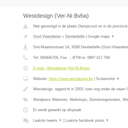
Westdesign (Ver-Ni Bvba)
Niet gevestigd in de plaats Dampicourt en in de provinci
Oost-Vlaanderen
»
Denderbelle
|
Google maps
▼
Sint-Maartenstraat 1A
,
9280
Denderbelle
(
Oost-Vlaander
Tel:
059445705
, Fax:
-
, BTW-nr:
0897.617.709
E-mail › Westdesign (Ver-Ni Bvba)
Website:
https://www.westdesign.be
|
Screenshot
▼
Westdesign, opgericht in 2003, toen nog onder de naam 
Wordpress Websites, Webshops, Domeinregistraties, W
Er wordt gewerkt op afspraak.
Laatste tweets
▼
|
Laatste facebook posts
▼