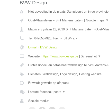
BVW Design
Niet gevestigd in de plaats Dampicourt en in de provinci
Oost-Vlaanderen
»
Sint Martens Latem
|
Google maps
▼
Maurice Syslaan 11
,
9830
Sint Martens Latem
(
Oost-Vla
Tel:
0476557926
, Fax:
-
, BTW-nr:
-
E-mail › BVW Design
Website:
https://www.bvwdesign.be
|
Screenshot
▼
Professioneel én betaalbaar webdesign te Sint-Martens-
Diensten: Webdesign, Logo design, Hosting website
Er wordt gewerkt op afspraak.
Laatste facebook posts
▼
Sociale media: