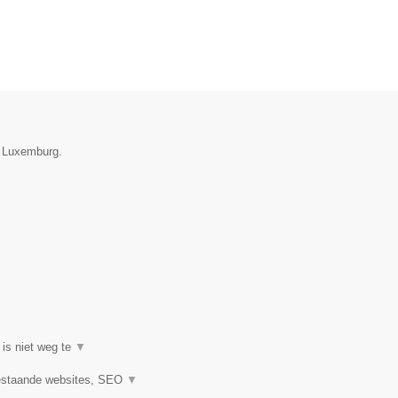
e Luxemburg.
 is niet weg te
▼
estaande websites, SEO
▼