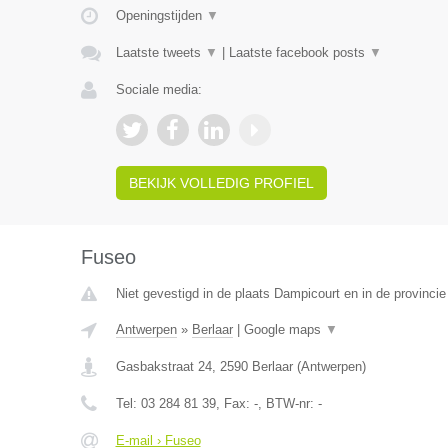
Openingstijden
▼
Laatste tweets
▼
|
Laatste facebook posts
▼
Sociale media:
BEKIJK VOLLEDIG PROFIEL
Fuseo
Niet gevestigd in de plaats Dampicourt en in de provinci
Antwerpen
»
Berlaar
|
Google maps
▼
Gasbakstraat 24
,
2590
Berlaar
(
Antwerpen
)
Tel:
03 284 81 39
, Fax:
-
, BTW-nr:
-
E-mail › Fuseo