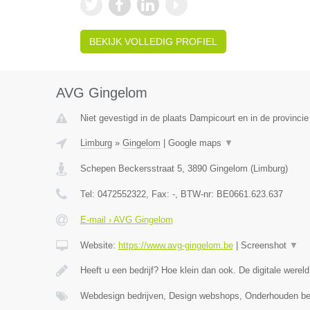
BEKIJK VOLLEDIG PROFIEL
AVG Gingelom
Niet gevestigd in de plaats Dampicourt en in de provinci
Limburg
»
Gingelom
|
Google maps
▼
Schepen Beckersstraat 5
,
3890
Gingelom
(
Limburg
)
Tel:
0472552322
, Fax:
-
, BTW-nr:
BE0661.623.637
E-mail › AVG Gingelom
Website:
https://www.avg-gingelom.be
|
Screenshot
▼
Heeft u een bedrijf? Hoe klein dan ook. De digitale wereld
Webdesign bedrijven, Design webshops, Onderhouden b