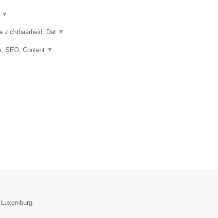
t
▼
e zichtbaarheid. Dat
▼
e, SEO, Content
▼
e Luxemburg.