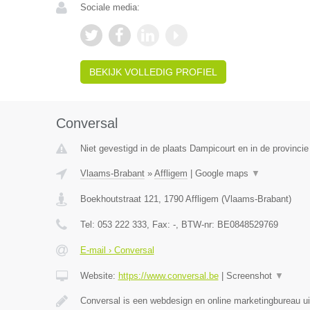
Sociale media:
BEKIJK VOLLEDIG PROFIEL
Conversal
Niet gevestigd in de plaats Dampicourt en in de provinci
Vlaams-Brabant
»
Affligem
|
Google maps
▼
Boekhoutstraat 121
,
1790
Affligem
(
Vlaams-Brabant
)
Tel:
053 222 333
, Fax:
-
, BTW-nr:
BE0848529769
E-mail › Conversal
Website:
https://www.conversal.be
|
Screenshot
▼
Conversal is een webdesign en online marketingbureau uit