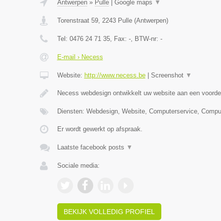
Antwerpen
»
Pulle
|
Google maps
▼
Torenstraat 59
,
2243
Pulle
(
Antwerpen
)
Tel:
0476 24 71 35
, Fax:
-
, BTW-nr:
-
E-mail › Necess
Website:
http://www.necess.be
|
Screenshot
▼
Necess webdesign ontwikkelt uw website aan een voordel
Diensten: Webdesign, Website, Computerservice, Compu
Er wordt gewerkt op afspraak.
Laatste facebook posts
▼
Sociale media:
BEKIJK VOLLEDIG PROFIEL