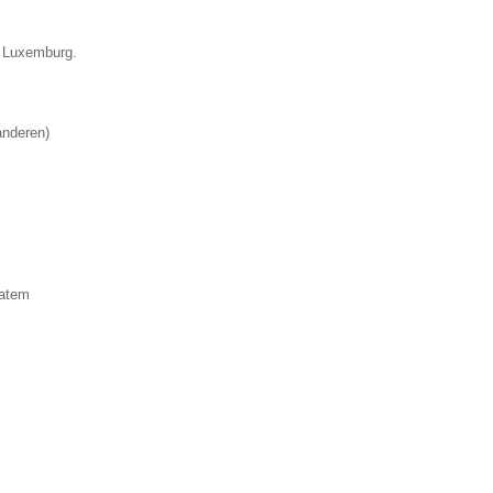
e Luxemburg.
anderen
)
Latem