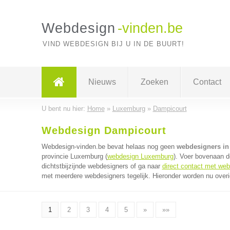
Webdesign
-vinden.be
VIND WEBDESIGN BIJ U IN DE BUURT!
Nieuws
Zoeken
Contact
U bent nu hier:
Home
»
Luxemburg
»
Dampicourt
Webdesign Dampicourt
Webdesign-vinden.be bevat helaas nog geen
webdesigners in
provincie Luxemburg (
webdesign Luxemburg
). Voer bovenaan d
dichtstbijzijnde webdesigners of ga naar
direct contact met we
met meerdere webdesigners tegelijk. Hieronder worden nu overi
1
2
3
4
5
»
»»